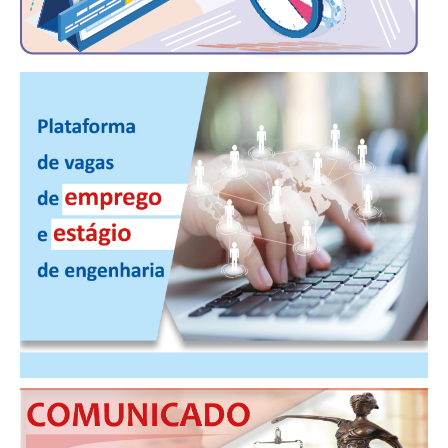
CONSÓRCIOS
CAMPANHAS SALARIAIS
COMUNICAÇÃO
PALAVRA DO MURILO
NOTÍCIAS
CONTEÚDO ESPECIAL
JORNAL DO ENGENHEIRO
AGENDA
SEESP NOTÍCIAS
NOTÍCIAS NO WHATSAPP
FOTOS