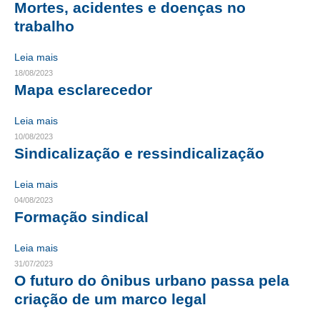
Mortes, acidentes e doenças no
trabalho
CONTRIBUIÇÕES
CONTRIBUIÇÃO ASSISTENCIAL
Leia mais
18/08/2023
CONTRIBUIÇÃO ASSOCIATIVA OU ANUIDADE DE SÓCIO
Mapa esclarecedor
CONTRIBUIÇÃO SINDICAL URBANA
Leia mais
10/08/2023
REVISÃO DE APOSENTADORIA
Sindicalização e ressindicalização
FGTS EXPURGOS
Leia mais
FGTS CORREÇÃO
04/08/2023
Formação sindical
LEGISLAÇÃO
Leia mais
LEI 4.950-A/1966 – PISO SALARIAL
31/07/2023
O futuro do ônibus urbano passa pela
LEI 5.194/1966 – REGULAMENTAÇÃO DA PROFISSÃO
criação de um marco legal
LEI 6.496/1977 – ART