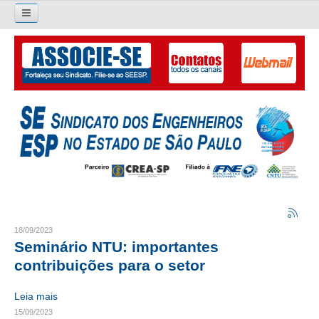
Pesquisar...
O SINDICATO
APRESENTAÇÃO
PALAVRA DO PRESIDENTE
DIRETORIA
DIRETORIA
LIVRO GESTÃO 2026-2029
18/09/2023
Seminário NTU: importantes
SUBSEDES SINDICAIS
contribuições para o setor
GALERIA EX-PRESIDENTES
Leia mais
15/09/2023
ORGANOGRAMA