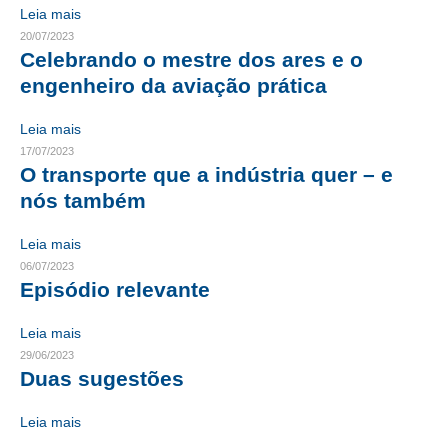
Leia mais
20/07/2023
RES 1.002/2002 – CÓDIGO DE ÉTICA
Celebrando o mestre dos ares e o
HOMOLOGAÇÕES
engenheiro da aviação prática
PISO SALARIAL
Leia mais
17/07/2023
FIQUE POR DENTRO
O transporte que a indústria quer – e
nós também
OPORTUNIDADES
APRESENTAÇÃO
Leia mais
06/07/2023
EMPREGO E ESTÁGIO
Episódio relevante
CARREIRA
Leia mais
29/06/2023
AUTÔNOMOS E SERVIÇOS
Duas sugestões
NEWSLETTER
Leia mais
GUIA DAS ENGENHARIAS