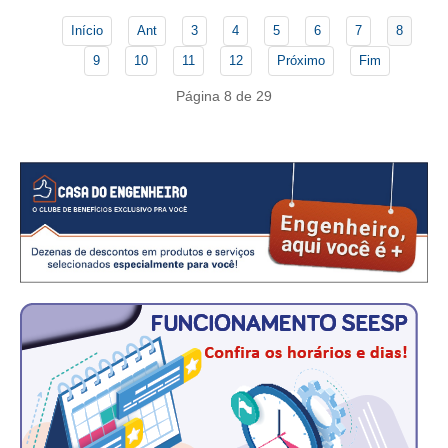
Início
Ant
3
4
5
6
7
8
CONTATO
9
10
11
12
Próximo
Fim
CURSOS
Página 8 de 29
ENGENHEIRO EMPREENDEDOR
SEESP EDUCAÇÃO
PLATAFORMAS GRATUITAS
BENEFÍCIOS
APOSENTADORIA
CONVÊNIOS
PLANO DE SAÚDE
SEESPPREV