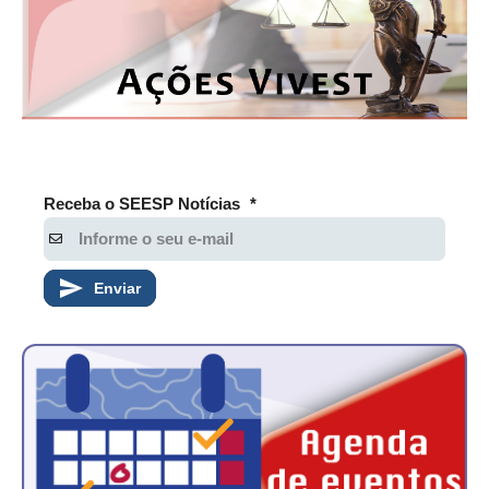
PUBLICAÇÕES
PUBLICIDADE
MANUAL DE REDAÇÃO
RELEASES
CONTATO
Receba o SEESP Notícias
*
CADASTRO
ASSOCIE-SE
Enviar
ATUALIZAÇÃO CADASTRAL
NÚCLEO JOVEM