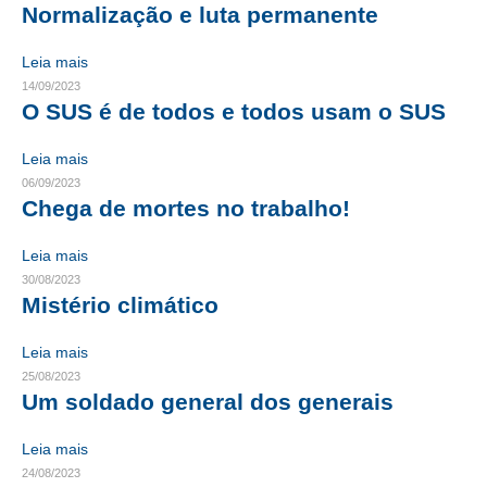
Normalização e luta permanente
CRESCE BRASIL
Leia mais
CONSELHO TECNOLÓGICO
14/09/2023
O SUS é de todos e todos usam o SUS
HISTÓRICO E ATUAÇÃO
Leia mais
COMPOSIÇÃO
06/09/2023
Chega de mortes no trabalho!
CONSELHOS ASSESSORES
Leia mais
PERSONALIDADES DA TECNOLOGIA
30/08/2023
Mistério climático
NÚCLEO DA MULHER ENGENHEIRA
TRANSPARÊNCIA
Leia mais
25/08/2023
JURÍDICO
Um soldado general dos generais
CONSULTORIA
Leia mais
24/08/2023
ACORDOS, CONVENÇÕES E DISSÍDIOS