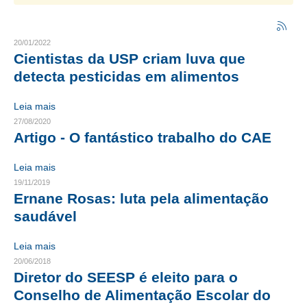
CRESCE BRASIL
20/01/2022
CONSELHO TECNOLÓGICO
Cientistas da USP criam luva que
detecta pesticidas em alimentos
HISTÓRICO E ATUAÇÃO
Leia mais
COMPOSIÇÃO
27/08/2020
Artigo - O fantástico trabalho do CAE
CONSELHOS ASSESSORES
PERSONALIDADES DA TECNOLOGIA
Leia mais
19/11/2019
NÚCLEO DA MULHER ENGENHEIRA
Ernane Rosas: luta pela alimentação
saudável
TRANSPARÊNCIA
Leia mais
JURÍDICO
20/06/2018
Diretor do SEESP é eleito para o
CONSULTORIA
Conselho de Alimentação Escolar do
ACORDOS, CONVENÇÕES E DISSÍDIOS