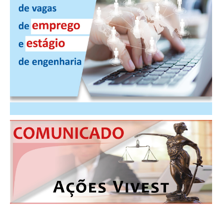
CONSÓRCIOS
CAMPANHAS SALARIAIS
COMUNICAÇÃO
PALAVRA DO MURILO
NOTÍCIAS
CONTEÚDO ESPECIAL
JORNAL DO ENGENHEIRO
AGENDA
SEESP NOTÍCIAS
NOTÍCIAS NO WHATSAPP
FOTOS