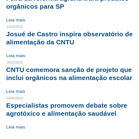
orgânicos para SP
RES 1.002/2002 – CÓDIGO DE ÉTICA
Leia mais
HOMOLOGAÇÕES
13/10/2015
Josué de Castro inspira observatório de
PISO SALARIAL
alimentação da CNTU
FIQUE POR DENTRO
Leia mais
OPORTUNIDADES
19/03/2015
CNTU comemora sanção de projeto que
APRESENTAÇÃO
inclui orgânicos na alimentação escolar
EMPREGO E ESTÁGIO
Leia mais
04/06/2014
CARREIRA
Especialistas promovem debate sobre
agrotóxico e alimentação saudável
AUTÔNOMOS E SERVIÇOS
NEWSLETTER
Leia mais
GUIA DAS ENGENHARIAS