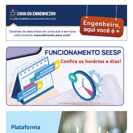
CONTATO
CURSOS
ENGENHEIRO EMPREENDEDOR
SEESP EDUCAÇÃO
PLATAFORMAS GRATUITAS
BENEFÍCIOS
APOSENTADORIA
CONVÊNIOS
PLANO DE SAÚDE
SEESPPREV