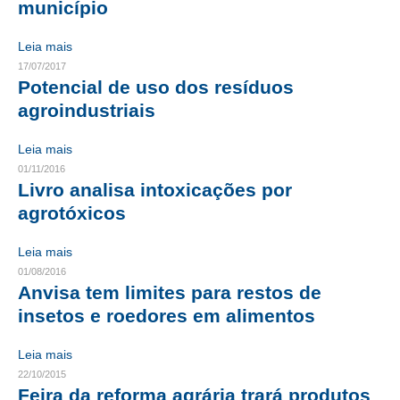
município
CONTRIBUIÇÕES
Leia mais
17/07/2017
CONTRIBUIÇÃO ASSISTENCIAL
Potencial de uso dos resíduos
CONTRIBUIÇÃO ASSOCIATIVA OU ANUIDADE DE SÓCIO
agroindustriais
CONTRIBUIÇÃO SINDICAL URBANA
Leia mais
01/11/2016
REVISÃO DE APOSENTADORIA
Livro analisa intoxicações por
agrotóxicos
FGTS EXPURGOS
FGTS CORREÇÃO
Leia mais
01/08/2016
LEGISLAÇÃO
Anvisa tem limites para restos de
insetos e roedores em alimentos
LEI 4.950-A/1966 – PISO SALARIAL
Leia mais
LEI 5.194/1966 – REGULAMENTAÇÃO DA PROFISSÃO
22/10/2015
Feira da reforma agrária trará produtos
LEI 6.496/1977 – ART