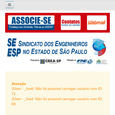
×
Pesquisar...
O SINDICATO
APRESENTAÇÃO
PALAVRA DO PRESIDENTE
DIRETORIA
DIRETORIA
LIVRO GESTÃO 2026-2029
Atenção
JUser: :_load: Não foi possível carregar usuário com ID:
SUBSEDES SINDICAIS
71
JUser: :_load: Não foi possível carregar usuário com ID:
GALERIA EX-PRESIDENTES
69
ORGANOGRAMA