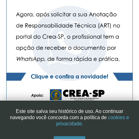
Este site salva seu histórico de uso. Ao continuar
navegando você concorda com a política de
cookies e
privacidade.
SINDICATO DOS ENGENHEIROS NO ESTADO DE SÃO PAULO
| RUA GENEBRA, 25 - CEP 01316-901 - SÃO PAULO/SP - BRASIL
|+ 55 (11) 3113-2600