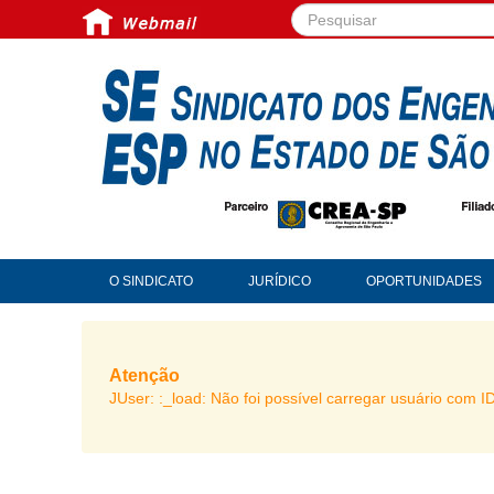
Pesquisar...
O SINDICATO
JURÍDICO
OPORTUNIDADES
Atenção
JUser: :_load: Não foi possível carregar usuário com I