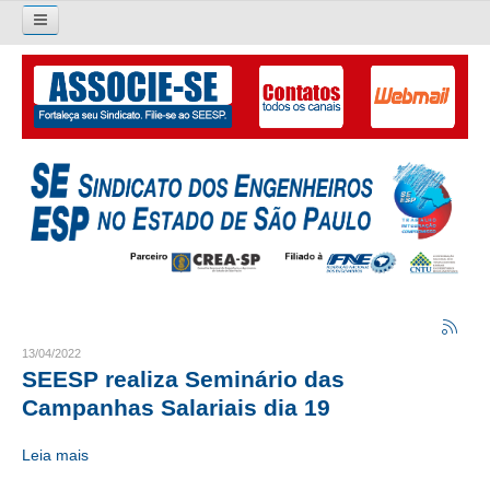
Pesquisar...
O SINDICATO
APRESENTAÇÃO
PALAVRA DO PRESIDENTE
DIRETORIA
DIRETORIA
LIVRO GESTÃO 2026-2029
13/04/2022
SEESP realiza Seminário das
SUBSEDES SINDICAIS
Campanhas Salariais dia 19
GALERIA EX-PRESIDENTES
Leia mais
ORGANOGRAMA