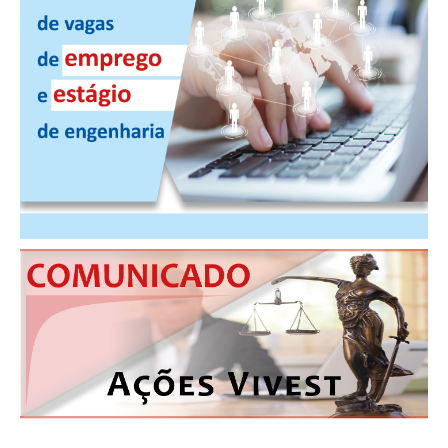
CONTRIBUIÇÕES
CONTRIBUIÇÃO ASSISTENCIAL
CONTRIBUIÇÃO ASSOCIATIVA OU ANUIDADE DE SÓCIO
CONTRIBUIÇÃO SINDICAL URBANA
REVISÃO DE APOSENTADORIA
FGTS EXPURGOS
FGTS CORREÇÃO
LEGISLAÇÃO
LEI 4.950-A/1966 – PISO SALARIAL
LEI 5.194/1966 – REGULAMENTAÇÃO DA PROFISSÃO
LEI 6.496/1977 – ART