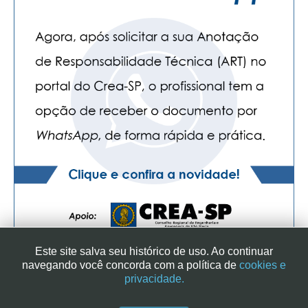
CONTATO
CURSOS
ENGENHEIRO EMPREENDEDOR
SEESP EDUCAÇÃO
PLATAFORMAS GRATUITAS
BENEFÍCIOS
APOSENTADORIA
CONVÊNIOS
Este site salva seu histórico de uso. Ao continuar
PLANO DE SAÚDE
navegando você concorda com a política de
cookies e
privacidade.
SEESPPREV
SINDICATO DOS ENGENHEIROS NO ESTADO DE SÃO PAULO
| RUA GENEBRA, 25 - CEP 01316-901 - SÃO PAULO/SP - BRASIL