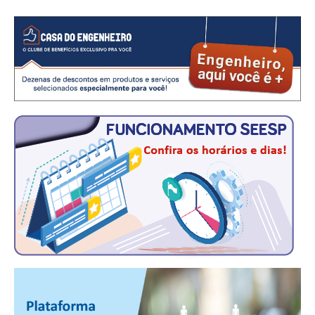
CRESCE BRASIL
CONSELHO TECNOLÓGICO
HISTÓRICO E ATUAÇÃO
COMPOSIÇÃO
CONSELHOS ASSESSORES
PERSONALIDADES DA TECNOLOGIA
NÚCLEO DA MULHER ENGENHEIRA
TRANSPARÊNCIA
JURÍDICO
CONSULTORIA
ACORDOS, CONVENÇÕES E DISSÍDIOS