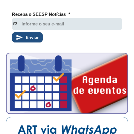
RES 1.002/2002 – CÓDIGO DE ÉTICA
Receba o SEESP Notícias
*
HOMOLOGAÇÕES
PISO SALARIAL
Enviar
FIQUE POR DENTRO
OPORTUNIDADES
APRESENTAÇÃO
EMPREGO E ESTÁGIO
CARREIRA
AUTÔNOMOS E SERVIÇOS
NEWSLETTER
GUIA DAS ENGENHARIAS