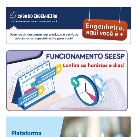
CRESCE BRASIL
CONSELHO TECNOLÓGICO
HISTÓRICO E ATUAÇÃO
COMPOSIÇÃO
CONSELHOS ASSESSORES
PERSONALIDADES DA TECNOLOGIA
NÚCLEO DA MULHER ENGENHEIRA
TRANSPARÊNCIA
JURÍDICO
CONSULTORIA
ACORDOS, CONVENÇÕES E DISSÍDIOS