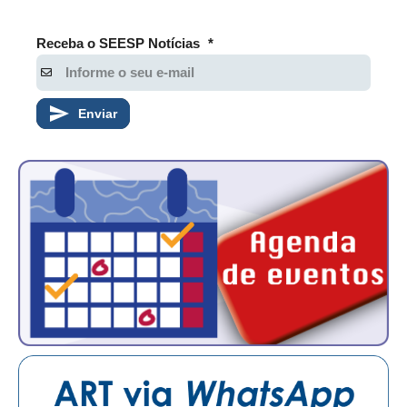
RES 1.002/2002 – CÓDIGO DE ÉTICA
Receba o SEESP Notícias
*
HOMOLOGAÇÕES
PISO SALARIAL
Enviar
FIQUE POR DENTRO
OPORTUNIDADES
APRESENTAÇÃO
EMPREGO E ESTÁGIO
CARREIRA
AUTÔNOMOS E SERVIÇOS
NEWSLETTER
GUIA DAS ENGENHARIAS