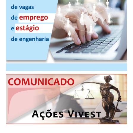
CONTRIBUIÇÕES
CONTRIBUIÇÃO ASSISTENCIAL
CONTRIBUIÇÃO ASSOCIATIVA OU ANUIDADE DE SÓCIO
CONTRIBUIÇÃO SINDICAL URBANA
REVISÃO DE APOSENTADORIA
FGTS EXPURGOS
FGTS CORREÇÃO
LEGISLAÇÃO
LEI 4.950-A/1966 – PISO SALARIAL
LEI 5.194/1966 – REGULAMENTAÇÃO DA PROFISSÃO
LEI 6.496/1977 – ART