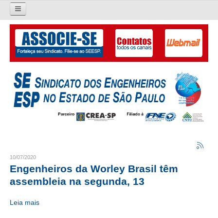
Pesquisar...
O SINDICATO
APRESENTAÇÃO
PALAVRA DO PRESIDENTE
DIRETORIA
DIRETORIA
LIVRO GESTÃO 2026-2029
10/07/2020
Engenheiros da Worley Brasil têm
SUBSEDES SINDICAIS
assembleia na segunda, 13
GALERIA EX-PRESIDENTES
Leia mais
ORGANOGRAMA