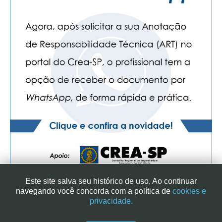
CONTATO
CURSOS
ENGENHEIRO EMPREENDEDOR
SEESP EDUCAÇÃO
PLATAFORMAS GRATUITAS
BENEFÍCIOS
APOSENTADORIA
CONVÊNIOS
Este site salva seu histórico de uso. Ao continuar
PLANO DE SAÚDE
navegando você concorda com a política de
cookies e
privacidade.
SEESPPREV
SINDICATO DOS ENGENHEIROS NO ESTADO DE SÃO PAULO
| RUA GENEBRA, 25 - CEP 01316-901 - SÃO PAULO/SP - BRASIL