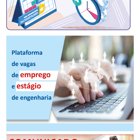
PUBLICAÇÕES
PUBLICIDADE
MANUAL DE REDAÇÃO
RELEASES
CONTATO
CADASTRO
ASSOCIE-SE
ATUALIZAÇÃO CADASTRAL
NÚCLEO JOVEM