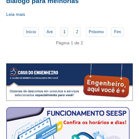
diálogo para melhorias
CONSÓRCIOS
CAMPANHAS SALARIAIS
Leia mais
COMUNICAÇÃO
Início
Ant
1
2
Próximo
Fim
PALAVRA DO MURILO
Página 1 de 2
NOTÍCIAS
CONTEÚDO ESPECIAL
JORNAL DO ENGENHEIRO
AGENDA
SEESP NOTÍCIAS
NOTÍCIAS NO WHATSAPP
FOTOS