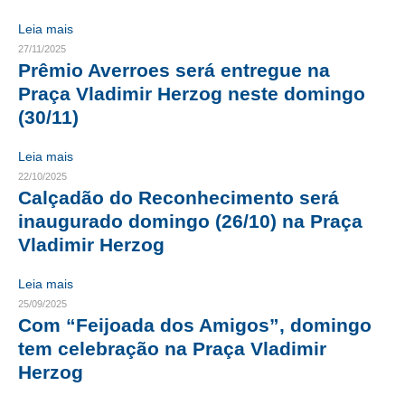
Leia mais
CONTRIBUIÇÕES
27/11/2025
Prêmio Averroes será entregue na
CONTRIBUIÇÃO ASSISTENCIAL
Praça Vladimir Herzog neste domingo
CONTRIBUIÇÃO ASSOCIATIVA OU ANUIDADE DE SÓCIO
(30/11)
CONTRIBUIÇÃO SINDICAL URBANA
Leia mais
22/10/2025
REVISÃO DE APOSENTADORIA
Calçadão do Reconhecimento será
FGTS EXPURGOS
inaugurado domingo (26/10) na Praça
Vladimir Herzog
FGTS CORREÇÃO
Leia mais
LEGISLAÇÃO
25/09/2025
Com “Feijoada dos Amigos”, domingo
LEI 4.950-A/1966 – PISO SALARIAL
tem celebração na Praça Vladimir
LEI 5.194/1966 – REGULAMENTAÇÃO DA PROFISSÃO
Herzog
LEI 6.496/1977 – ART