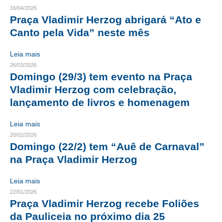
16/04/2026
CRESCE BRASIL
Praça Vladimir Herzog abrigará “Ato e
Canto pela Vida” neste mês
CONSELHO TECNOLÓGICO
Leia mais
HISTÓRICO E ATUAÇÃO
26/03/2026
Domingo (29/3) tem evento na Praça
COMPOSIÇÃO
Vladimir Herzog com celebração,
CONSELHOS ASSESSORES
lançamento de livros e homenagem
PERSONALIDADES DA TECNOLOGIA
Leia mais
20/02/2026
NÚCLEO DA MULHER ENGENHEIRA
Domingo (22/2) tem “Auê de Carnaval”
na Praça Vladimir Herzog
TRANSPARÊNCIA
JURÍDICO
Leia mais
22/01/2026
CONSULTORIA
Praça Vladimir Herzog recebe Foliões
da Pauliceia no próximo dia 25
ACORDOS, CONVENÇÕES E DISSÍDIOS