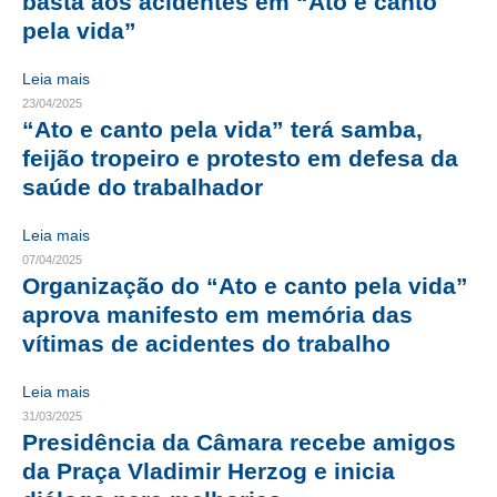
basta aos acidentes em “Ato e canto
pela vida”
CONTATO
Leia mais
CURSOS
23/04/2025
“Ato e canto pela vida” terá samba,
ENGENHEIRO EMPREENDEDOR
feijão tropeiro e protesto em defesa da
SEESP EDUCAÇÃO
saúde do trabalhador
PLATAFORMAS GRATUITAS
Leia mais
07/04/2025
BENEFÍCIOS
Organização do “Ato e canto pela vida”
aprova manifesto em memória das
APOSENTADORIA
vítimas de acidentes do trabalho
CONVÊNIOS
Leia mais
PLANO DE SAÚDE
31/03/2025
Presidência da Câmara recebe amigos
SEESPPREV
da Praça Vladimir Herzog e inicia