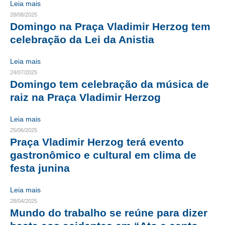
Leia mais
28/08/2025
RES 1.002/2002 – CÓDIGO DE ÉTICA
Domingo na Praça Vladimir Herzog tem
celebração da Lei da Anistia
HOMOLOGAÇÕES
PISO SALARIAL
Leia mais
24/07/2025
FIQUE POR DENTRO
Domingo tem celebração da música de
raiz na Praça Vladimir Herzog
OPORTUNIDADES
Leia mais
APRESENTAÇÃO
25/06/2025
Praça Vladimir Herzog terá evento
EMPREGO E ESTÁGIO
gastronômico e cultural em clima de
CARREIRA
festa junina
AUTÔNOMOS E SERVIÇOS
Leia mais
28/04/2025
NEWSLETTER
Mundo do trabalho se reúne para dizer
GUIA DAS ENGENHARIAS