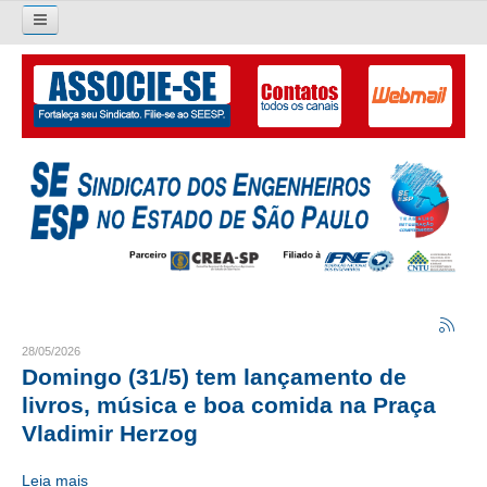
Pesquisar...
O SINDICATO
APRESENTAÇÃO
PALAVRA DO PRESIDENTE
DIRETORIA
DIRETORIA
LIVRO GESTÃO 2026-2029
28/05/2026
Domingo (31/5) tem lançamento de
SUBSEDES SINDICAIS
livros, música e boa comida na Praça
Vladimir Herzog
GALERIA EX-PRESIDENTES
Leia mais
ORGANOGRAMA