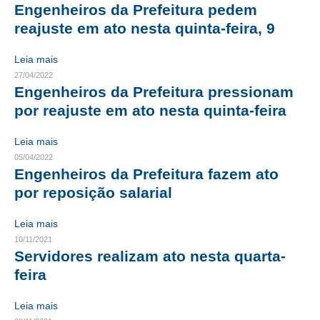
Engenheiros da Prefeitura pedem
CRESCE BRASIL
reajuste em ato nesta quinta-feira, 9
CONSELHO TECNOLÓGICO
Leia mais
27/04/2022
HISTÓRICO E ATUAÇÃO
Engenheiros da Prefeitura pressionam
por reajuste em ato nesta quinta-feira
COMPOSIÇÃO
Leia mais
CONSELHOS ASSESSORES
05/04/2022
PERSONALIDADES DA TECNOLOGIA
Engenheiros da Prefeitura fazem ato
por reposição salarial
NÚCLEO DA MULHER ENGENHEIRA
Leia mais
TRANSPARÊNCIA
10/11/2021
Servidores realizam ato nesta quarta-
JURÍDICO
feira
CONSULTORIA
Leia mais
ACORDOS, CONVENÇÕES E DISSÍDIOS