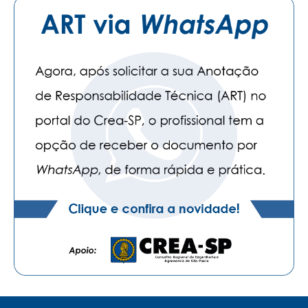
PUBLICAÇÕES
PUBLICIDADE
MANUAL DE REDAÇÃO
RELEASES
CONTATO
CADASTRO
ASSOCIE-SE
ATUALIZAÇÃO CADASTRAL
NÚCLEO JOVEM