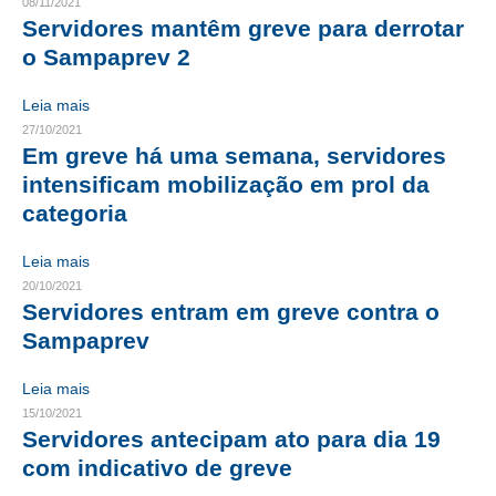
08/11/2021
Servidores mantêm greve para derrotar
CONTRIBUIÇÕES
o Sampaprev 2
CONTRIBUIÇÃO ASSISTENCIAL
Leia mais
CONTRIBUIÇÃO ASSOCIATIVA OU ANUIDADE DE SÓCIO
27/10/2021
Em greve há uma semana, servidores
CONTRIBUIÇÃO SINDICAL URBANA
intensificam mobilização em prol da
categoria
REVISÃO DE APOSENTADORIA
Leia mais
FGTS EXPURGOS
20/10/2021
Servidores entram em greve contra o
FGTS CORREÇÃO
Sampaprev
LEGISLAÇÃO
Leia mais
LEI 4.950-A/1966 – PISO SALARIAL
15/10/2021
Servidores antecipam ato para dia 19
LEI 5.194/1966 – REGULAMENTAÇÃO DA PROFISSÃO
com indicativo de greve
LEI 6.496/1977 – ART