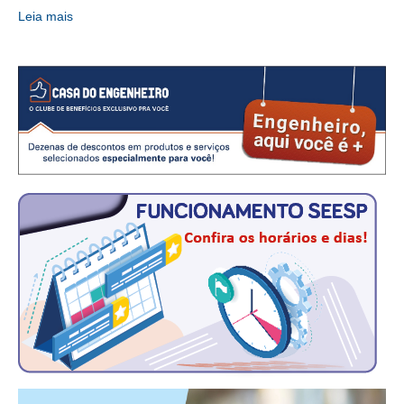
Leia mais
RES 1.002/2002 – CÓDIGO DE ÉTICA
HOMOLOGAÇÕES
PISO SALARIAL
FIQUE POR DENTRO
OPORTUNIDADES
APRESENTAÇÃO
EMPREGO E ESTÁGIO
CARREIRA
AUTÔNOMOS E SERVIÇOS
NEWSLETTER
GUIA DAS ENGENHARIAS