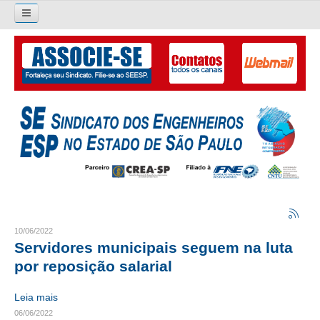
Pesquisar...
O SINDICATO
APRESENTAÇÃO
PALAVRA DO PRESIDENTE
DIRETORIA
DIRETORIA
LIVRO GESTÃO 2026-2029
10/06/2022
Servidores municipais seguem na luta
SUBSEDES SINDICAIS
por reposição salarial
GALERIA EX-PRESIDENTES
Leia mais
06/06/2022
ORGANOGRAMA