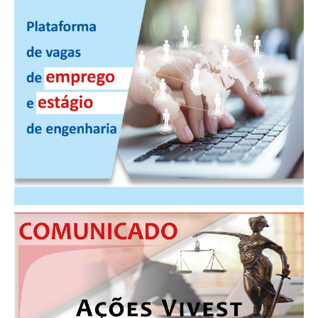
CONTATO
CURSOS
ENGENHEIRO EMPREENDEDOR
SEESP EDUCAÇÃO
PLATAFORMAS GRATUITAS
BENEFÍCIOS
APOSENTADORIA
CONVÊNIOS
PLANO DE SAÚDE
SEESPPREV