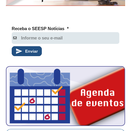
CONSÓRCIOS
CAMPANHAS SALARIAIS
COMUNICAÇÃO
Receba o SEESP Notícias
*
PALAVRA DO MURILO
NOTÍCIAS
Enviar
CONTEÚDO ESPECIAL
JORNAL DO ENGENHEIRO
AGENDA
SEESP NOTÍCIAS
NOTÍCIAS NO WHATSAPP
FOTOS