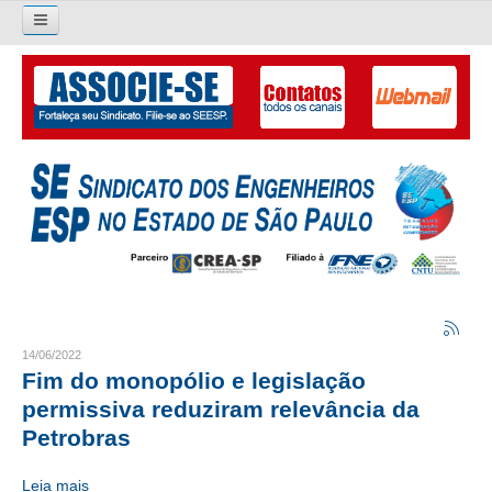
Pesquisar...
O SINDICATO
APRESENTAÇÃO
PALAVRA DO PRESIDENTE
DIRETORIA
DIRETORIA
LIVRO GESTÃO 2026-2029
14/06/2022
Fim do monopólio e legislação
SUBSEDES SINDICAIS
permissiva reduziram relevância da
Petrobras
GALERIA EX-PRESIDENTES
Leia mais
ORGANOGRAMA