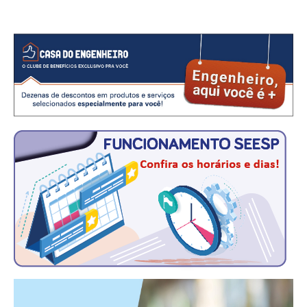
CRESCE BRASIL
CONSELHO TECNOLÓGICO
HISTÓRICO E ATUAÇÃO
COMPOSIÇÃO
CONSELHOS ASSESSORES
PERSONALIDADES DA TECNOLOGIA
NÚCLEO DA MULHER ENGENHEIRA
TRANSPARÊNCIA
JURÍDICO
CONSULTORIA
ACORDOS, CONVENÇÕES E DISSÍDIOS