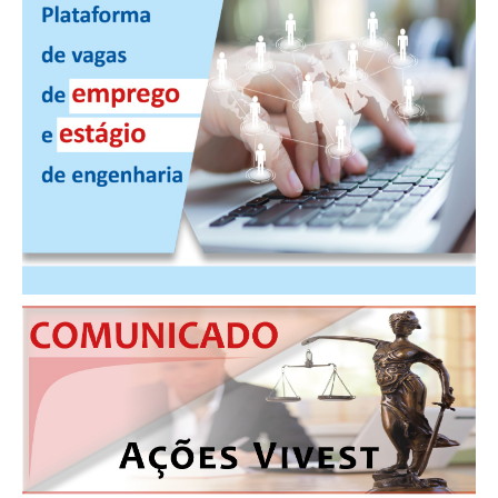
CONTRIBUIÇÕES
CONTRIBUIÇÃO ASSISTENCIAL
CONTRIBUIÇÃO ASSOCIATIVA OU ANUIDADE DE SÓCIO
CONTRIBUIÇÃO SINDICAL URBANA
REVISÃO DE APOSENTADORIA
FGTS EXPURGOS
FGTS CORREÇÃO
LEGISLAÇÃO
LEI 4.950-A/1966 – PISO SALARIAL
LEI 5.194/1966 – REGULAMENTAÇÃO DA PROFISSÃO
LEI 6.496/1977 – ART