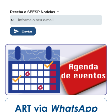
RES 1.002/2002 – CÓDIGO DE ÉTICA
Receba o SEESP Notícias
*
HOMOLOGAÇÕES
PISO SALARIAL
Enviar
FIQUE POR DENTRO
OPORTUNIDADES
APRESENTAÇÃO
EMPREGO E ESTÁGIO
CARREIRA
AUTÔNOMOS E SERVIÇOS
NEWSLETTER
GUIA DAS ENGENHARIAS