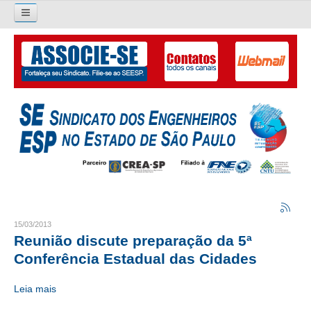
Pesquisar...
O SINDICATO
APRESENTAÇÃO
PALAVRA DO PRESIDENTE
DIRETORIA
DIRETORIA
LIVRO GESTÃO 2026-2029
15/03/2013
Reunião discute preparação da 5ª
SUBSEDES SINDICAIS
Conferência Estadual das Cidades
GALERIA EX-PRESIDENTES
Leia mais
ORGANOGRAMA