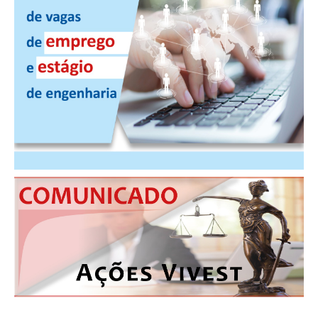
CONTRIBUIÇÕES
CONTRIBUIÇÃO ASSISTENCIAL
CONTRIBUIÇÃO ASSOCIATIVA OU ANUIDADE DE SÓCIO
CONTRIBUIÇÃO SINDICAL URBANA
REVISÃO DE APOSENTADORIA
FGTS EXPURGOS
FGTS CORREÇÃO
LEGISLAÇÃO
LEI 4.950-A/1966 – PISO SALARIAL
LEI 5.194/1966 – REGULAMENTAÇÃO DA PROFISSÃO
LEI 6.496/1977 – ART