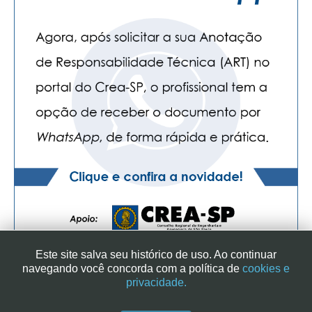
CONTATO
CURSOS
ENGENHEIRO EMPREENDEDOR
SEESP EDUCAÇÃO
PLATAFORMAS GRATUITAS
BENEFÍCIOS
APOSENTADORIA
CONVÊNIOS
Este site salva seu histórico de uso. Ao continuar
PLANO DE SAÚDE
navegando você concorda com a política de
cookies e
privacidade.
SEESPPREV
SINDICATO DOS ENGENHEIROS NO ESTADO DE SÃO PAULO
| RUA GENEBRA, 25 - CEP 01316-901 - SÃO PAULO/SP - BRASIL