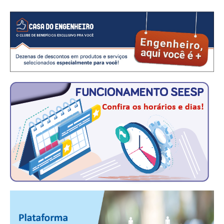
CRESCE BRASIL
CONSELHO TECNOLÓGICO
HISTÓRICO E ATUAÇÃO
COMPOSIÇÃO
CONSELHOS ASSESSORES
PERSONALIDADES DA TECNOLOGIA
NÚCLEO DA MULHER ENGENHEIRA
TRANSPARÊNCIA
JURÍDICO
CONSULTORIA
ACORDOS, CONVENÇÕES E DISSÍDIOS