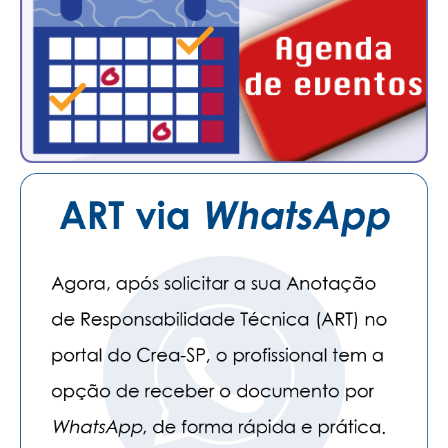
CONTATO
CURSOS
ENGENHEIRO EMPREENDEDOR
SEESP EDUCAÇÃO
PLATAFORMAS GRATUITAS
BENEFÍCIOS
APOSENTADORIA
CONVÊNIOS
PLANO DE SAÚDE
SEESPPREV