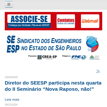
Pesquisar...
O SINDICATO
APRESENTAÇÃO
PALAVRA DO PRESIDENTE
DIRETORIA
DIRETORIA
LIVRO GESTÃO 2026-2029
23/04/2025
Diretor do SEESP participa nesta quarta
SUBSEDES SINDICAIS
do II Seminário “Nova Raposo, não!”
GALERIA EX-PRESIDENTES
Leia mais
28/11/2024
ORGANOGRAMA