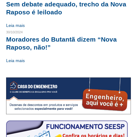
Sem debate adequado, trecho da Nova
CRESCE BRASIL
Raposo é leiloado
CONSELHO TECNOLÓGICO
Leia mais
30/10/2024
HISTÓRICO E ATUAÇÃO
Moradores do Butantã dizem “Nova
Raposo, não!”
COMPOSIÇÃO
Leia mais
CONSELHOS ASSESSORES
PERSONALIDADES DA TECNOLOGIA
NÚCLEO DA MULHER ENGENHEIRA
TRANSPARÊNCIA
JURÍDICO
CONSULTORIA
ACORDOS, CONVENÇÕES E DISSÍDIOS