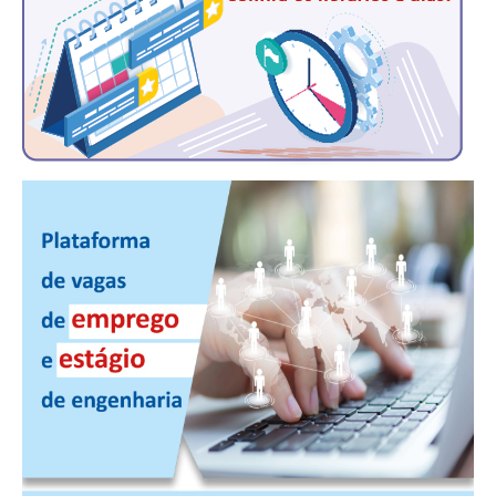
CONTRIBUIÇÕES
CONTRIBUIÇÃO ASSISTENCIAL
CONTRIBUIÇÃO ASSOCIATIVA OU ANUIDADE DE SÓCIO
CONTRIBUIÇÃO SINDICAL URBANA
REVISÃO DE APOSENTADORIA
FGTS EXPURGOS
FGTS CORREÇÃO
LEGISLAÇÃO
LEI 4.950-A/1966 – PISO SALARIAL
LEI 5.194/1966 – REGULAMENTAÇÃO DA PROFISSÃO
LEI 6.496/1977 – ART