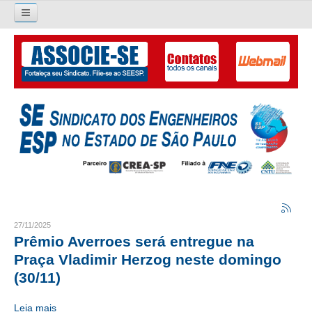
Pesquisar...
O SINDICATO
APRESENTAÇÃO
PALAVRA DO PRESIDENTE
DIRETORIA
DIRETORIA
LIVRO GESTÃO 2026-2029
27/11/2025
Prêmio Averroes será entregue na
SUBSEDES SINDICAIS
Praça Vladimir Herzog neste domingo
(30/11)
GALERIA EX-PRESIDENTES
Leia mais
ORGANOGRAMA