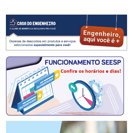
CRESCE BRASIL
CONSELHO TECNOLÓGICO
HISTÓRICO E ATUAÇÃO
COMPOSIÇÃO
CONSELHOS ASSESSORES
PERSONALIDADES DA TECNOLOGIA
NÚCLEO DA MULHER ENGENHEIRA
TRANSPARÊNCIA
JURÍDICO
CONSULTORIA
ACORDOS, CONVENÇÕES E DISSÍDIOS