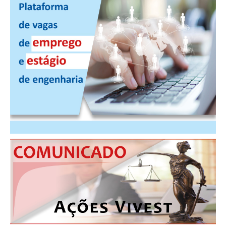
CONTRIBUIÇÕES
CONTRIBUIÇÃO ASSISTENCIAL
CONTRIBUIÇÃO ASSOCIATIVA OU ANUIDADE DE SÓCIO
CONTRIBUIÇÃO SINDICAL URBANA
REVISÃO DE APOSENTADORIA
FGTS EXPURGOS
FGTS CORREÇÃO
LEGISLAÇÃO
LEI 4.950-A/1966 – PISO SALARIAL
LEI 5.194/1966 – REGULAMENTAÇÃO DA PROFISSÃO
LEI 6.496/1977 – ART