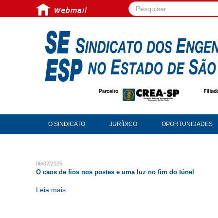
Pesquisar...
O SINDICATO
JURÍDICO
OPORTUNIDADES
06/02/2026
O caos de fios nos postes e uma luz no fim do túnel
Leia mais