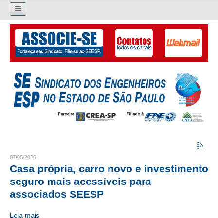
Pesquisar...
O SINDICATO
APRESENTAÇÃO
PALAVRA DO PRESIDENTE
DIRETORIA
DIRETORIA
LIVRO GESTÃO 2026-2029
07/05/2026
Casa própria, carro novo e investimento
SUBSEDES SINDICAIS
seguro mais acessíveis para
associados SEESP
GALERIA EX-PRESIDENTES
Leia mais
ORGANOGRAMA