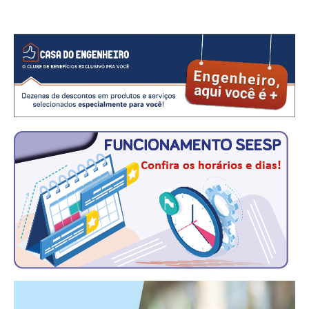
CRESCE BRASIL
CONSELHO TECNOLÓGICO
HISTÓRICO E ATUAÇÃO
COMPOSIÇÃO
CONSELHOS ASSESSORES
PERSONALIDADES DA TECNOLOGIA
NÚCLEO DA MULHER ENGENHEIRA
TRANSPARÊNCIA
JURÍDICO
CONSULTORIA
ACORDOS, CONVENÇÕES E DISSÍDIOS