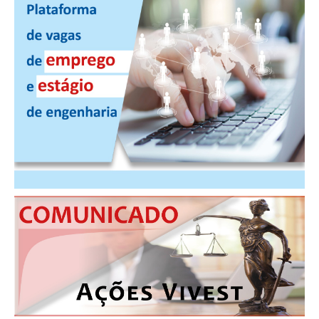
CONTRIBUIÇÕES
CONTRIBUIÇÃO ASSISTENCIAL
CONTRIBUIÇÃO ASSOCIATIVA OU ANUIDADE DE SÓCIO
CONTRIBUIÇÃO SINDICAL URBANA
REVISÃO DE APOSENTADORIA
FGTS EXPURGOS
FGTS CORREÇÃO
LEGISLAÇÃO
LEI 4.950-A/1966 – PISO SALARIAL
LEI 5.194/1966 – REGULAMENTAÇÃO DA PROFISSÃO
LEI 6.496/1977 – ART