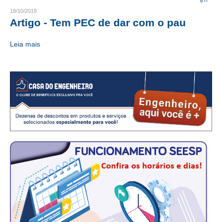
18/10/2019
CRESCE BRASIL
Artigo - Tem PEC de dar com o pau
CONSELHO TECNOLÓGICO
Leia mais
HISTÓRICO E ATUAÇÃO
COMPOSIÇÃO
CONSELHOS ASSESSORES
PERSONALIDADES DA TECNOLOGIA
NÚCLEO DA MULHER ENGENHEIRA
TRANSPARÊNCIA
JURÍDICO
CONSULTORIA
ACORDOS, CONVENÇÕES E DISSÍDIOS