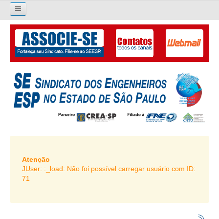
×
Pesquisar...
O SINDICATO
APRESENTAÇÃO
PALAVRA DO PRESIDENTE
DIRETORIA
DIRETORIA
LIVRO GESTÃO 2026-2029
Atenção
JUser: :_load: Não foi possível carregar usuário com ID:
SUBSEDES SINDICAIS
71
GALERIA EX-PRESIDENTES
ORGANOGRAMA