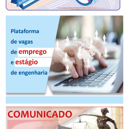
CONTRIBUIÇÕES
CONTRIBUIÇÃO ASSISTENCIAL
CONTRIBUIÇÃO ASSOCIATIVA OU ANUIDADE DE SÓCIO
CONTRIBUIÇÃO SINDICAL URBANA
REVISÃO DE APOSENTADORIA
FGTS EXPURGOS
FGTS CORREÇÃO
LEGISLAÇÃO
LEI 4.950-A/1966 – PISO SALARIAL
LEI 5.194/1966 – REGULAMENTAÇÃO DA PROFISSÃO
LEI 6.496/1977 – ART