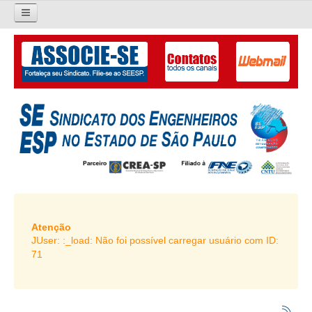
×
Pesquisar...
O SINDICATO
APRESENTAÇÃO
PALAVRA DO PRESIDENTE
DIRETORIA
DIRETORIA
LIVRO GESTÃO 2026-2029
Atenção
JUser: :_load: Não foi possível carregar usuário com ID:
SUBSEDES SINDICAIS
71
GALERIA EX-PRESIDENTES
ORGANOGRAMA