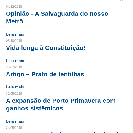
04/12/2018
CRESCE BRASIL
Opinião - A Salvaguarda do nosso
Metrô
CONSELHO TECNOLÓGICO
Leia mais
HISTÓRICO E ATUAÇÃO
05/10/2018
Vida longa à Constituição!
COMPOSIÇÃO
CONSELHOS ASSESSORES
Leia mais
23/07/2018
PERSONALIDADES DA TECNOLOGIA
Artigo – Prato de lentilhas
NÚCLEO DA MULHER ENGENHEIRA
Leia mais
30/05/2018
TRANSPARÊNCIA
A expansão de Porto Primavera com
ganhos sistêmicos
JURÍDICO
CONSULTORIA
Leia mais
24/05/2018
ACORDOS, CONVENÇÕES E DISSÍDIOS