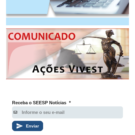
CONSÓRCIOS
CAMPANHAS SALARIAIS
COMUNICAÇÃO
PALAVRA DO MURILO
NOTÍCIAS
CONTEÚDO ESPECIAL
JORNAL DO ENGENHEIRO
AGENDA
SEESP NOTÍCIAS
Receba o SEESP Notícias
*
NOTÍCIAS NO WHATSAPP
FOTOS
Enviar