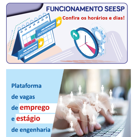
CONTATO
CURSOS
ENGENHEIRO EMPREENDEDOR
SEESP EDUCAÇÃO
PLATAFORMAS GRATUITAS
BENEFÍCIOS
APOSENTADORIA
CONVÊNIOS
PLANO DE SAÚDE
SEESPPREV