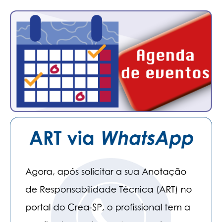
PUBLICAÇÕES
PUBLICIDADE
MANUAL DE REDAÇÃO
RELEASES
CONTATO
CADASTRO
ASSOCIE-SE
ATUALIZAÇÃO CADASTRAL
NÚCLEO JOVEM