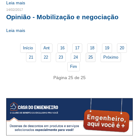
Leia mais
14/02/2017
RES 1.002/2002 – CÓDIGO DE ÉTICA
Opinião - Mobilização e negociação
HOMOLOGAÇÕES
Leia mais
PISO SALARIAL
Início
Ant
16
17
18
19
20
FIQUE POR DENTRO
21
22
23
24
25
Próximo
OPORTUNIDADES
Fim
APRESENTAÇÃO
Página 25 de 25
EMPREGO E ESTÁGIO
CARREIRA
AUTÔNOMOS E SERVIÇOS
NEWSLETTER
GUIA DAS ENGENHARIAS