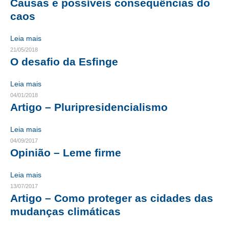
Causas e possíveis consequências do
caos
CONTRIBUIÇÕES
Leia mais
CONTRIBUIÇÃO ASSISTENCIAL
21/05/2018
O desafio da Esfinge
CONTRIBUIÇÃO ASSOCIATIVA OU ANUIDADE DE SÓCIO
CONTRIBUIÇÃO SINDICAL URBANA
Leia mais
04/01/2018
REVISÃO DE APOSENTADORIA
Artigo – Pluripresidencialismo
FGTS EXPURGOS
Leia mais
04/09/2017
FGTS CORREÇÃO
Opinião – Leme firme
LEGISLAÇÃO
Leia mais
LEI 4.950-A/1966 – PISO SALARIAL
13/07/2017
Artigo – Como proteger as cidades das
LEI 5.194/1966 – REGULAMENTAÇÃO DA PROFISSÃO
mudanças climáticas
LEI 6.496/1977 – ART