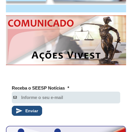
CONTATO
CURSOS
ENGENHEIRO EMPREENDEDOR
SEESP EDUCAÇÃO
PLATAFORMAS GRATUITAS
BENEFÍCIOS
APOSENTADORIA
Receba o SEESP Notícias
*
CONVÊNIOS
PLANO DE SAÚDE
Enviar
SEESPPREV