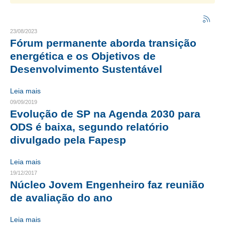
CRESCE BRASIL
23/08/2023
CONSELHO TECNOLÓGICO
Fórum permanente aborda transição
energética e os Objetivos de
HISTÓRICO E ATUAÇÃO
Desenvolvimento Sustentável
COMPOSIÇÃO
Leia mais
CONSELHOS ASSESSORES
09/09/2019
Evolução de SP na Agenda 2030 para
PERSONALIDADES DA TECNOLOGIA
ODS é baixa, segundo relatório
divulgado pela Fapesp
NÚCLEO DA MULHER ENGENHEIRA
TRANSPARÊNCIA
Leia mais
19/12/2017
JURÍDICO
Núcleo Jovem Engenheiro faz reunião
de avaliação do ano
CONSULTORIA
Leia mais
ACORDOS, CONVENÇÕES E DISSÍDIOS