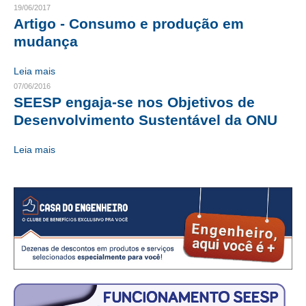
19/06/2017
Artigo - Consumo e produção em
CONTRIBUIÇÕES
mudança
CONTRIBUIÇÃO ASSISTENCIAL
Leia mais
CONTRIBUIÇÃO ASSOCIATIVA OU ANUIDADE DE SÓCIO
07/06/2016
SEESP engaja-se nos Objetivos de
CONTRIBUIÇÃO SINDICAL URBANA
Desenvolvimento Sustentável da ONU
REVISÃO DE APOSENTADORIA
Leia mais
FGTS EXPURGOS
FGTS CORREÇÃO
LEGISLAÇÃO
LEI 4.950-A/1966 – PISO SALARIAL
LEI 5.194/1966 – REGULAMENTAÇÃO DA PROFISSÃO
LEI 6.496/1977 – ART