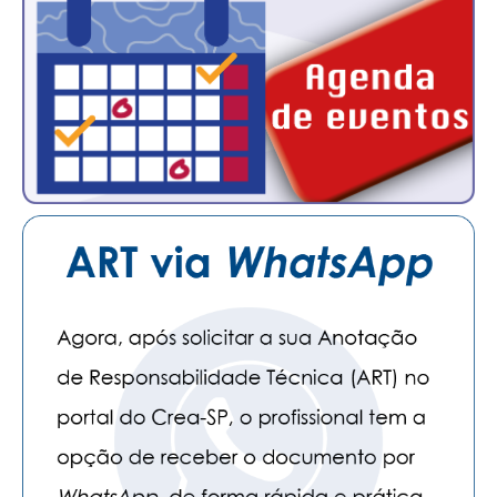
CONSÓRCIOS
CAMPANHAS SALARIAIS
COMUNICAÇÃO
PALAVRA DO MURILO
NOTÍCIAS
CONTEÚDO ESPECIAL
JORNAL DO ENGENHEIRO
AGENDA
SEESP NOTÍCIAS
NOTÍCIAS NO WHATSAPP
FOTOS