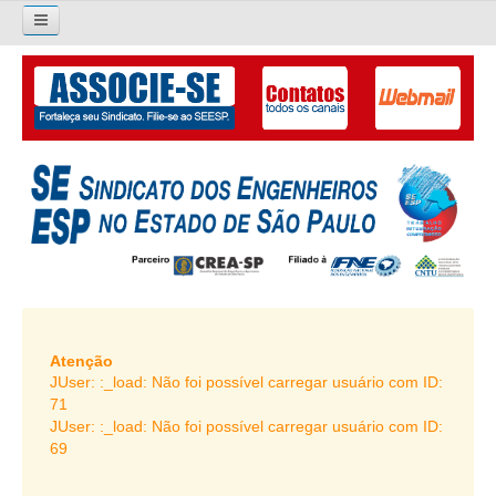
×
Pesquisar...
O SINDICATO
APRESENTAÇÃO
PALAVRA DO PRESIDENTE
DIRETORIA
DIRETORIA
LIVRO GESTÃO 2026-2029
Atenção
JUser: :_load: Não foi possível carregar usuário com ID:
SUBSEDES SINDICAIS
71
JUser: :_load: Não foi possível carregar usuário com ID:
GALERIA EX-PRESIDENTES
69
ORGANOGRAMA