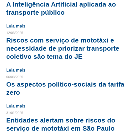
A Inteligência Artificial aplicada ao
CRESCE BRASIL
transporte público
CONSELHO TECNOLÓGICO
Leia mais
12/03/2025
HISTÓRICO E ATUAÇÃO
Riscos com serviço de mototáxi e
necessidade de priorizar transporte
COMPOSIÇÃO
coletivo são tema do JE
CONSELHOS ASSESSORES
Leia mais
PERSONALIDADES DA TECNOLOGIA
06/03/2025
Os aspectos político-sociais da tarifa
NÚCLEO DA MULHER ENGENHEIRA
zero
TRANSPARÊNCIA
Leia mais
JURÍDICO
31/01/2025
Entidades alertam sobre riscos do
CONSULTORIA
serviço de mototáxi em São Paulo
ACORDOS, CONVENÇÕES E DISSÍDIOS