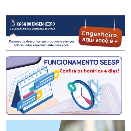
CONSÓRCIOS
CAMPANHAS SALARIAIS
COMUNICAÇÃO
PALAVRA DO MURILO
NOTÍCIAS
CONTEÚDO ESPECIAL
JORNAL DO ENGENHEIRO
AGENDA
SEESP NOTÍCIAS
NOTÍCIAS NO WHATSAPP
FOTOS