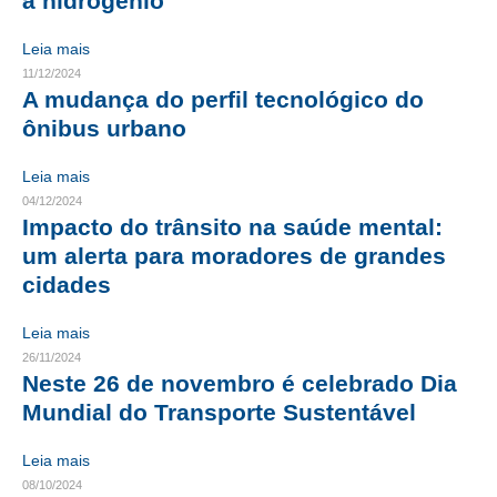
a hidrogênio
RES 1.002/2002 – CÓDIGO DE ÉTICA
Leia mais
11/12/2024
HOMOLOGAÇÕES
A mudança do perfil tecnológico do
ônibus urbano
PISO SALARIAL
Leia mais
FIQUE POR DENTRO
04/12/2024
Impacto do trânsito na saúde mental:
OPORTUNIDADES
um alerta para moradores de grandes
APRESENTAÇÃO
cidades
EMPREGO E ESTÁGIO
Leia mais
26/11/2024
CARREIRA
Neste 26 de novembro é celebrado Dia
AUTÔNOMOS E SERVIÇOS
Mundial do Transporte Sustentável
NEWSLETTER
Leia mais
08/10/2024
GUIA DAS ENGENHARIAS