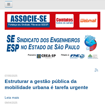
Pesquisar...
O SINDICATO
APRESENTAÇÃO
PALAVRA DO PRESIDENTE
DIRETORIA
DIRETORIA
LIVRO GESTÃO 2026-2029
07/05/2025
Estruturar a gestão pública da
SUBSEDES SINDICAIS
mobilidade urbana é tarefa urgente
GALERIA EX-PRESIDENTES
Leia mais
09/04/2025
ORGANOGRAMA