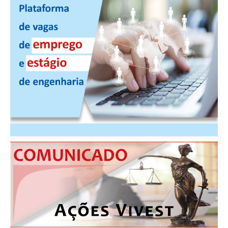
PUBLICAÇÕES
PUBLICIDADE
MANUAL DE REDAÇÃO
RELEASES
CONTATO
CADASTRO
ASSOCIE-SE
ATUALIZAÇÃO CADASTRAL
NÚCLEO JOVEM