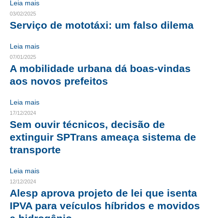
Leia mais
03/02/2025
CONTRIBUIÇÕES
Serviço de mototáxi: um falso dilema
CONTRIBUIÇÃO ASSISTENCIAL
Leia mais
CONTRIBUIÇÃO ASSOCIATIVA OU ANUIDADE DE SÓCIO
07/01/2025
A mobilidade urbana dá boas-vindas
CONTRIBUIÇÃO SINDICAL URBANA
aos novos prefeitos
REVISÃO DE APOSENTADORIA
Leia mais
17/12/2024
FGTS EXPURGOS
Sem ouvir técnicos, decisão de
extinguir SPTrans ameaça sistema de
FGTS CORREÇÃO
transporte
LEGISLAÇÃO
Leia mais
LEI 4.950-A/1966 – PISO SALARIAL
12/12/2024
Alesp aprova projeto de lei que isenta
LEI 5.194/1966 – REGULAMENTAÇÃO DA PROFISSÃO
IPVA para veículos híbridos e movidos
LEI 6.496/1977 – ART