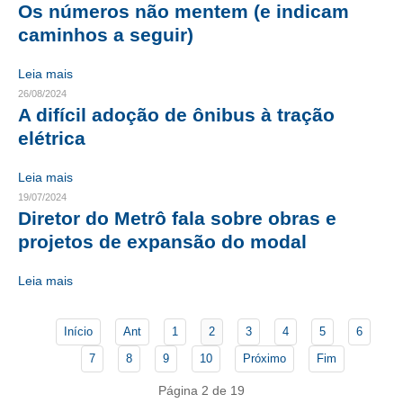
Os números não mentem (e indicam
caminhos a seguir)
CONTATO
CURSOS
Leia mais
26/08/2024
ENGENHEIRO EMPREENDEDOR
A difícil adoção de ônibus à tração
elétrica
SEESP EDUCAÇÃO
Leia mais
PLATAFORMAS GRATUITAS
19/07/2024
Diretor do Metrô fala sobre obras e
BENEFÍCIOS
projetos de expansão do modal
APOSENTADORIA
Leia mais
CONVÊNIOS
PLANO DE SAÚDE
Início
Ant
1
2
3
4
5
6
7
8
9
10
Próximo
Fim
SEESPPREV
Página 2 de 19