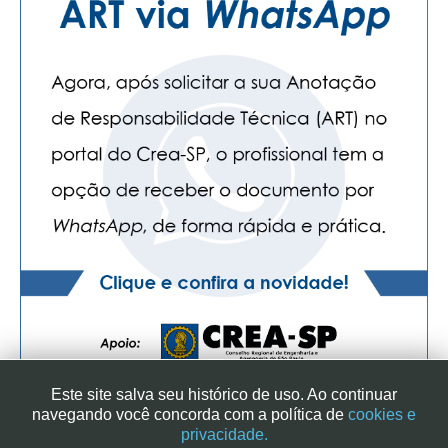
Este site salva seu histórico de uso. Ao continuar
navegando você concorda com a política de
cookies e
privacidade.
SINDICATO DOS ENGENHEIROS NO ESTADO DE SÃO PAULO