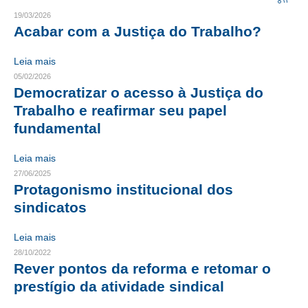
19/03/2026
CRESCE BRASIL
Acabar com a Justiça do Trabalho?
CONSELHO TECNOLÓGICO
Leia mais
05/02/2026
HISTÓRICO E ATUAÇÃO
Democratizar o acesso à Justiça do
Trabalho e reafirmar seu papel
COMPOSIÇÃO
fundamental
CONSELHOS ASSESSORES
Leia mais
PERSONALIDADES DA TECNOLOGIA
27/06/2025
Protagonismo institucional dos
NÚCLEO DA MULHER ENGENHEIRA
sindicatos
TRANSPARÊNCIA
Leia mais
JURÍDICO
28/10/2022
Rever pontos da reforma e retomar o
CONSULTORIA
prestígio da atividade sindical
ACORDOS, CONVENÇÕES E DISSÍDIOS