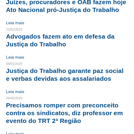
Juízes, procuradores e OAB fazem hoje
Ato Nacional pró-Justiça do Trabalho
RES 1.002/2002 – CÓDIGO DE ÉTICA
Leia mais
HOMOLOGAÇÕES
21/01/2019
Advogados fazem ato em defesa da
PISO SALARIAL
Justiça do Trabalho
FIQUE POR DENTRO
Leia mais
OPORTUNIDADES
09/01/2019
Justiça do Trabalho garante paz social
APRESENTAÇÃO
e verbas devidas aos assalariados
EMPREGO E ESTÁGIO
Leia mais
CARREIRA
29/05/2018
Precisamos romper com preconceito
AUTÔNOMOS E SERVIÇOS
contra os sindicatos, diz professor em
evento do TRT 2ª Região
NEWSLETTER
Leia mais
GUIA DAS ENGENHARIAS