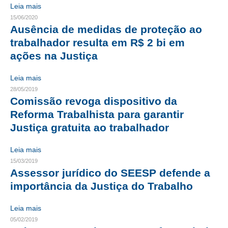
Leia mais
CONTRIBUIÇÕES
15/06/2020
Ausência de medidas de proteção ao
CONTRIBUIÇÃO ASSISTENCIAL
trabalhador resulta em R$ 2 bi em
ações na Justiça
CONTRIBUIÇÃO ASSOCIATIVA OU ANUIDADE DE SÓCIO
Leia mais
CONTRIBUIÇÃO SINDICAL URBANA
28/05/2019
Comissão revoga dispositivo da
REVISÃO DE APOSENTADORIA
Reforma Trabalhista para garantir
FGTS EXPURGOS
Justiça gratuita ao trabalhador
FGTS CORREÇÃO
Leia mais
15/03/2019
LEGISLAÇÃO
Assessor jurídico do SEESP defende a
importância da Justiça do Trabalho
LEI 4.950-A/1966 – PISO SALARIAL
LEI 5.194/1966 – REGULAMENTAÇÃO DA PROFISSÃO
Leia mais
05/02/2019
LEI 6.496/1977 – ART