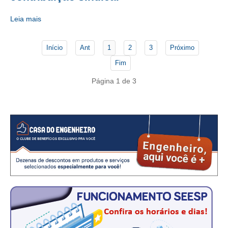
CONSÓRCIOS
Leia mais
CAMPANHAS SALARIAIS
COMUNICAÇÃO
Início
Ant
1
2
3
Próximo
PALAVRA DO MURILO
Fim
Página 1 de 3
NOTÍCIAS
CONTEÚDO ESPECIAL
JORNAL DO ENGENHEIRO
AGENDA
SEESP NOTÍCIAS
NOTÍCIAS NO WHATSAPP
FOTOS