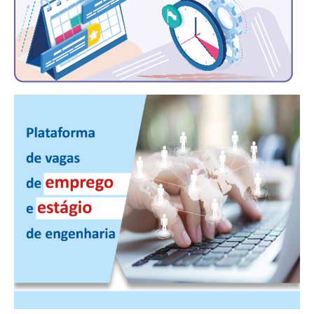
PUBLICAÇÕES
PUBLICIDADE
MANUAL DE REDAÇÃO
RELEASES
CONTATO
CADASTRO
ASSOCIE-SE
ATUALIZAÇÃO CADASTRAL
NÚCLEO JOVEM