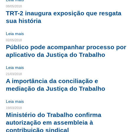
08/05/2018
CONTATO
TRT-2 inaugura exposição que resgata
sua história
CURSOS
Leia mais
ENGENHEIRO EMPREENDEDOR
02/05/2018
Público pode acompanhar processo por
SEESP EDUCAÇÃO
aplicativo da Justiça do Trabalho
PLATAFORMAS GRATUITAS
Leia mais
BENEFÍCIOS
21/03/2018
A importância da conciliação e
APOSENTADORIA
mediação da Justiça do Trabalho
CONVÊNIOS
Leia mais
PLANO DE SAÚDE
19/03/2018
Ministério do Trabalho confirma
SEESPPREV
autorização em assembleia à
contribuição sindical