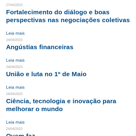
27/04/2023
CRESCE BRASIL
Fortalecimento do diálogo e boas
perspectivas nas negociações coletivas
CONSELHO TECNOLÓGICO
Leia mais
HISTÓRICO E ATUAÇÃO
24/04/2023
Angústias financeiras
COMPOSIÇÃO
Leia mais
CONSELHOS ASSESSORES
24/04/2023
PERSONALIDADES DA TECNOLOGIA
União e luta no 1º de Maio
NÚCLEO DA MULHER ENGENHEIRA
Leia mais
26/04/2023
TRANSPARÊNCIA
Ciência, tecnologia e inovação para
melhorar o mundo
JURÍDICO
Leia mais
CONSULTORIA
24/04/2023
ACORDOS, CONVENÇÕES E DISSÍDIOS
Quem faz