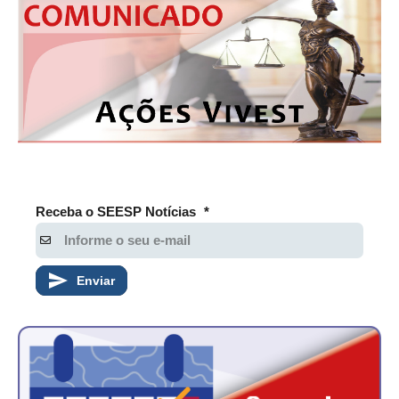
CONTATO
CURSOS
ENGENHEIRO EMPREENDEDOR
SEESP EDUCAÇÃO
PLATAFORMAS GRATUITAS
Receba o SEESP Notícias
*
BENEFÍCIOS
APOSENTADORIA
Enviar
CONVÊNIOS
PLANO DE SAÚDE
SEESPPREV