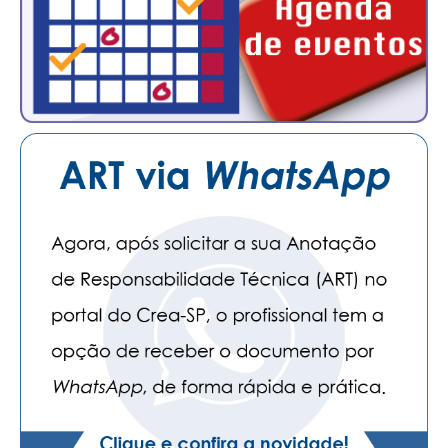
CONSÓRCIOS
CAMPANHAS SALARIAIS
COMUNICAÇÃO
PALAVRA DO MURILO
NOTÍCIAS
CONTEÚDO ESPECIAL
JORNAL DO ENGENHEIRO
AGENDA
SEESP NOTÍCIAS
NOTÍCIAS NO WHATSAPP
FOTOS