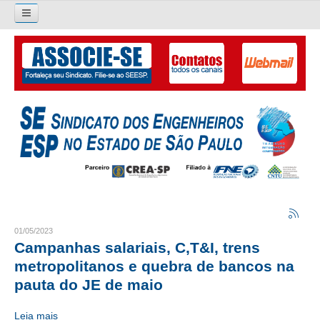
Pesquisar...
O SINDICATO
APRESENTAÇÃO
PALAVRA DO PRESIDENTE
DIRETORIA
DIRETORIA
LIVRO GESTÃO 2026-2029
01/05/2023
Campanhas salariais, C,T&I, trens
SUBSEDES SINDICAIS
metropolitanos e quebra de bancos na
pauta do JE de maio
GALERIA EX-PRESIDENTES
Leia mais
ORGANOGRAMA