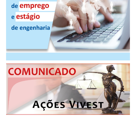
RES 1.002/2002 – CÓDIGO DE ÉTICA
HOMOLOGAÇÕES
PISO SALARIAL
FIQUE POR DENTRO
OPORTUNIDADES
APRESENTAÇÃO
EMPREGO E ESTÁGIO
CARREIRA
AUTÔNOMOS E SERVIÇOS
NEWSLETTER
GUIA DAS ENGENHARIAS