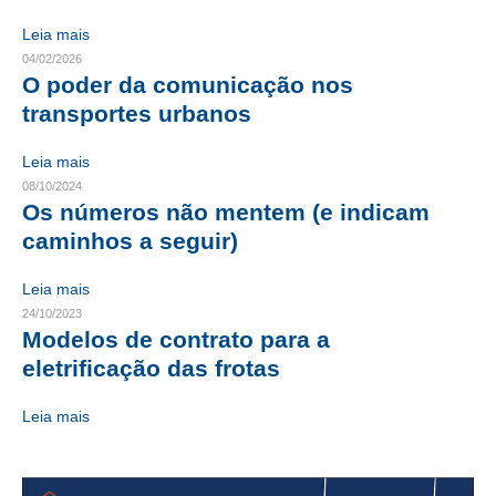
Leia mais
CRESCE BRASIL
04/02/2026
O poder da comunicação nos
CONSELHO TECNOLÓGICO
transportes urbanos
HISTÓRICO E ATUAÇÃO
Leia mais
COMPOSIÇÃO
08/10/2024
Os números não mentem (e indicam
CONSELHOS ASSESSORES
caminhos a seguir)
PERSONALIDADES DA TECNOLOGIA
Leia mais
NÚCLEO DA MULHER ENGENHEIRA
24/10/2023
Modelos de contrato para a
TRANSPARÊNCIA
eletrificação das frotas
JURÍDICO
Leia mais
CONSULTORIA
ACORDOS, CONVENÇÕES E DISSÍDIOS