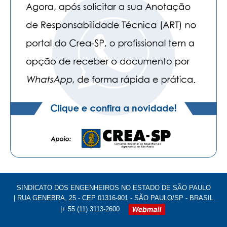
CONSÓRCIOS
CAMPANHAS SALARIAIS
COMUNICAÇÃO
PALAVRA DO MURILO
NOTÍCIAS
CONTEÚDO ESPECIAL
JORNAL DO ENGENHEIRO
AGENDA
SEESP NOTÍCIAS
NOTÍCIAS NO WHATSAPP
SINDICATO DOS ENGENHEIROS NO ESTADO DE SÃO PAULO
| RUA GENEBRA, 25 - CEP 01316-901 - SÃO PAULO/SP - BRASIL
FOTOS
|+ 55 (11) 3113-2600