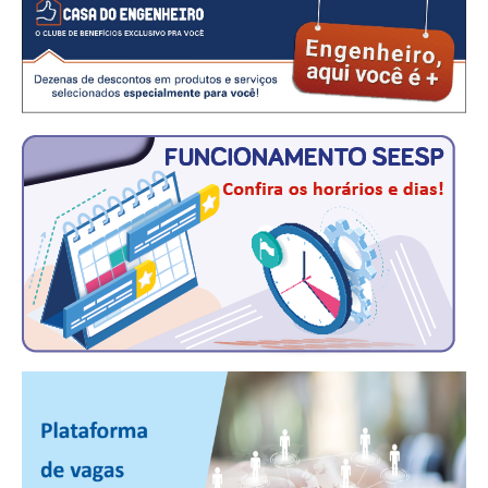
CONTRIBUIÇÕES
CONTRIBUIÇÃO ASSISTENCIAL
CONTRIBUIÇÃO ASSOCIATIVA OU ANUIDADE DE SÓCIO
CONTRIBUIÇÃO SINDICAL URBANA
REVISÃO DE APOSENTADORIA
FGTS EXPURGOS
FGTS CORREÇÃO
LEGISLAÇÃO
LEI 4.950-A/1966 – PISO SALARIAL
LEI 5.194/1966 – REGULAMENTAÇÃO DA PROFISSÃO
LEI 6.496/1977 – ART