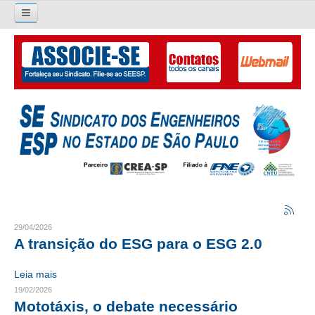
Pesquisar...
O SINDICATO
APRESENTAÇÃO
PALAVRA DO PRESIDENTE
DIRETORIA
DIRETORIA
LIVRO GESTÃO 2026-2029
29/04/2026
A transição do ESG para o ESG 2.0
SUBSEDES SINDICAIS
Leia mais
GALERIA EX-PRESIDENTES
19/02/2026
Mototáxis, o debate necessário
ORGANOGRAMA