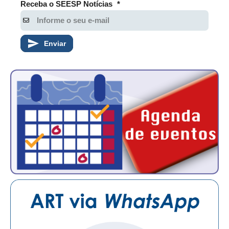
Receba o SEESP Notícias
*
CONTATO
CURSOS
Enviar
ENGENHEIRO EMPREENDEDOR
SEESP EDUCAÇÃO
PLATAFORMAS GRATUITAS
BENEFÍCIOS
APOSENTADORIA
CONVÊNIOS
PLANO DE SAÚDE
SEESPPREV