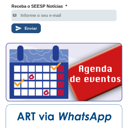
Receba o SEESP Notícias
*
RES 1.002/2002 – CÓDIGO DE ÉTICA
HOMOLOGAÇÕES
Enviar
PISO SALARIAL
FIQUE POR DENTRO
OPORTUNIDADES
APRESENTAÇÃO
EMPREGO E ESTÁGIO
CARREIRA
AUTÔNOMOS E SERVIÇOS
NEWSLETTER
GUIA DAS ENGENHARIAS