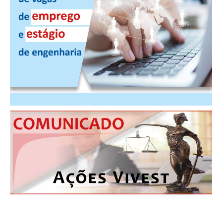
CONTRIBUIÇÕES
CONTRIBUIÇÃO ASSISTENCIAL
CONTRIBUIÇÃO ASSOCIATIVA OU ANUIDADE DE SÓCIO
CONTRIBUIÇÃO SINDICAL URBANA
REVISÃO DE APOSENTADORIA
FGTS EXPURGOS
FGTS CORREÇÃO
LEGISLAÇÃO
LEI 4.950-A/1966 – PISO SALARIAL
LEI 5.194/1966 – REGULAMENTAÇÃO DA PROFISSÃO
LEI 6.496/1977 – ART