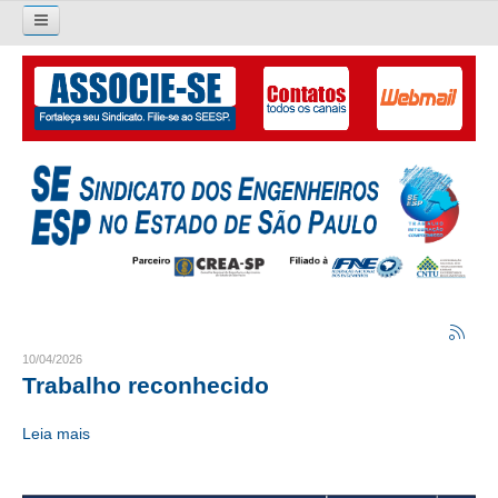
Pesquisar...
O SINDICATO
APRESENTAÇÃO
PALAVRA DO PRESIDENTE
DIRETORIA
DIRETORIA
LIVRO GESTÃO 2026-2029
10/04/2026
Trabalho reconhecido
SUBSEDES SINDICAIS
Leia mais
GALERIA EX-PRESIDENTES
ORGANOGRAMA