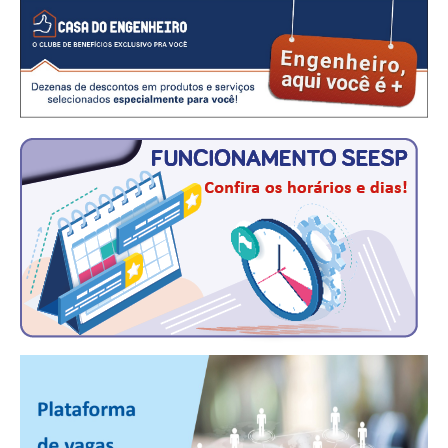
CRESCE BRASIL
CONSELHO TECNOLÓGICO
HISTÓRICO E ATUAÇÃO
COMPOSIÇÃO
CONSELHOS ASSESSORES
PERSONALIDADES DA TECNOLOGIA
NÚCLEO DA MULHER ENGENHEIRA
TRANSPARÊNCIA
JURÍDICO
CONSULTORIA
ACORDOS, CONVENÇÕES E DISSÍDIOS