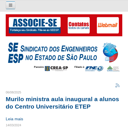
Pesquisar...
O SINDICATO
APRESENTAÇÃO
PALAVRA DO PRESIDENTE
DIRETORIA
DIRETORIA
LIVRO GESTÃO 2026-2029
06/08/2025
Murilo ministra aula inaugural a alunos
SUBSEDES SINDICAIS
do Centro Universitário ETEP
GALERIA EX-PRESIDENTES
Leia mais
14/03/2024
ORGANOGRAMA