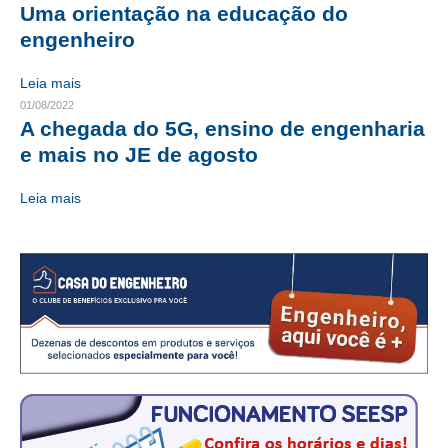
Uma orientação na educação do
CRESCE BRASIL
engenheiro
CONSELHO TECNOLÓGICO
Leia mais
01/08/2022
HISTÓRICO E ATUAÇÃO
A chegada do 5G, ensino de engenharia
e mais no JE de agosto
COMPOSIÇÃO
Leia mais
CONSELHOS ASSESSORES
PERSONALIDADES DA TECNOLOGIA
NÚCLEO DA MULHER ENGENHEIRA
TRANSPARÊNCIA
JURÍDICO
CONSULTORIA
ACORDOS, CONVENÇÕES E DISSÍDIOS