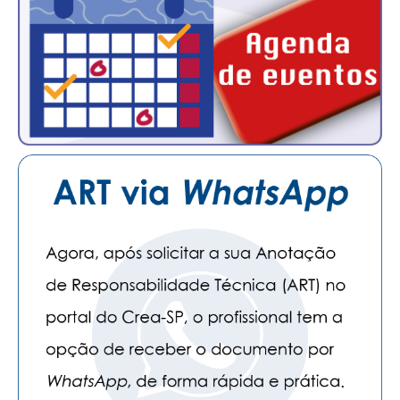
CONTATO
CURSOS
ENGENHEIRO EMPREENDEDOR
SEESP EDUCAÇÃO
PLATAFORMAS GRATUITAS
BENEFÍCIOS
APOSENTADORIA
CONVÊNIOS
PLANO DE SAÚDE
SEESPPREV