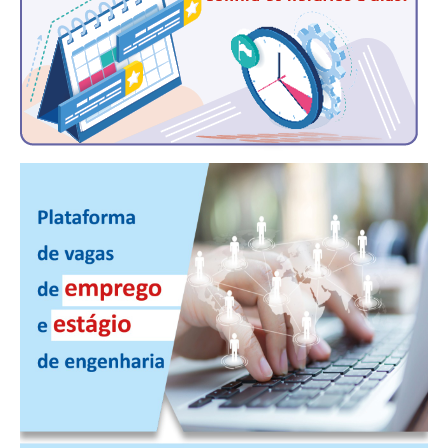
CONTRIBUIÇÕES
CONTRIBUIÇÃO ASSISTENCIAL
CONTRIBUIÇÃO ASSOCIATIVA OU ANUIDADE DE SÓCIO
CONTRIBUIÇÃO SINDICAL URBANA
REVISÃO DE APOSENTADORIA
FGTS EXPURGOS
FGTS CORREÇÃO
LEGISLAÇÃO
LEI 4.950-A/1966 – PISO SALARIAL
LEI 5.194/1966 – REGULAMENTAÇÃO DA PROFISSÃO
LEI 6.496/1977 – ART