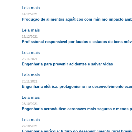
Leia mais
14/12/2021
Produção de alimentos aquáticos com mínimo impacto amb
Leia mais
13/12/2021
Profissional responsável por laudos e estudos de bens móv
Leia mais
25/11/2021
Engenharia para prevenir acidentes e salvar vidas
Leia mais
23/11/2021
Engenharia elétrica: protagonismo no desenvolvimento ec
Leia mais
28/10/2021
Engenharia aeronáutica: aeronaves mais seguras e menos p
Leia mais
27/10/2021
Engenharia agrícola: futuro do desenvolvimento rural brasil