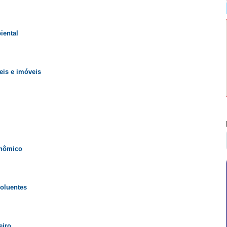
iental
eis e imóveis
onômico
oluentes
eiro