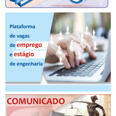
CONTRIBUIÇÕES
CONTRIBUIÇÃO ASSISTENCIAL
CONTRIBUIÇÃO ASSOCIATIVA OU ANUIDADE DE SÓCIO
CONTRIBUIÇÃO SINDICAL URBANA
REVISÃO DE APOSENTADORIA
FGTS EXPURGOS
FGTS CORREÇÃO
LEGISLAÇÃO
LEI 4.950-A/1966 – PISO SALARIAL
LEI 5.194/1966 – REGULAMENTAÇÃO DA PROFISSÃO
LEI 6.496/1977 – ART