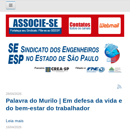
Pesquisar...
O SINDICATO
APRESENTAÇÃO
PALAVRA DO PRESIDENTE
DIRETORIA
DIRETORIA
LIVRO GESTÃO 2026-2029
28/04/2026
Palavra do Murilo | Em defesa da vida e
SUBSEDES SINDICAIS
do bem-estar do trabalhador
GALERIA EX-PRESIDENTES
Leia mais
16/04/2026
ORGANOGRAMA