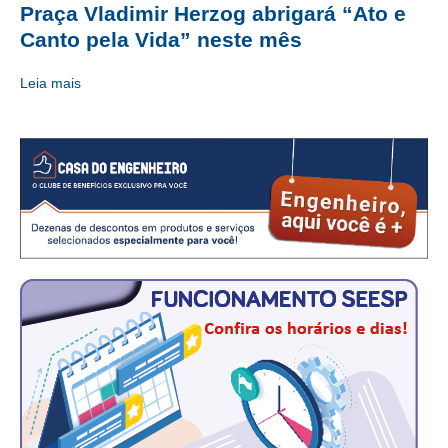
Praça Vladimir Herzog abrigará “Ato e
CRESCE BRASIL
Canto pela Vida” neste mês
CONSELHO TECNOLÓGICO
Leia mais
HISTÓRICO E ATUAÇÃO
COMPOSIÇÃO
CONSELHOS ASSESSORES
PERSONALIDADES DA TECNOLOGIA
NÚCLEO DA MULHER ENGENHEIRA
TRANSPARÊNCIA
JURÍDICO
CONSULTORIA
ACORDOS, CONVENÇÕES E DISSÍDIOS