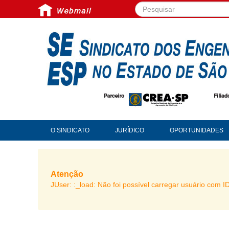
Pesquisar...
O SINDICATO
JURÍDICO
OPORTUNIDADES
Atenção
JUser: :_load: Não foi possível carregar usuário com I