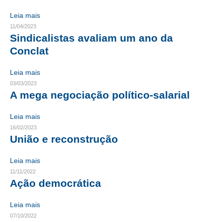
Leia mais
CRESCE BRASIL
11/04/2023
Sindicalistas avaliam um ano da
CONSELHO TECNOLÓGICO
Conclat
HISTÓRICO E ATUAÇÃO
Leia mais
COMPOSIÇÃO
03/03/2023
A mega negociação político-salarial
CONSELHOS ASSESSORES
Leia mais
PERSONALIDADES DA TECNOLOGIA
16/02/2023
União e reconstrução
NÚCLEO DA MULHER ENGENHEIRA
TRANSPARÊNCIA
Leia mais
11/11/2022
JURÍDICO
Ação democrática
CONSULTORIA
Leia mais
07/10/2022
ACORDOS, CONVENÇÕES E DISSÍDIOS