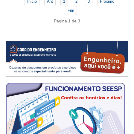
Início
Ant
1
2
3
Próximo
Fim
CONTATO
Página 1 de 3
CURSOS
ENGENHEIRO EMPREENDEDOR
SEESP EDUCAÇÃO
PLATAFORMAS GRATUITAS
BENEFÍCIOS
APOSENTADORIA
CONVÊNIOS
PLANO DE SAÚDE
SEESPPREV