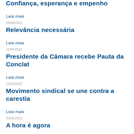
Confiança, esperança e empenho
CONTRIBUIÇÕES
Leia mais
CONTRIBUIÇÃO ASSISTENCIAL
04/08/2022
Relevância necessária
CONTRIBUIÇÃO ASSOCIATIVA OU ANUIDADE DE SÓCIO
Leia mais
CONTRIBUIÇÃO SINDICAL URBANA
23/05/2022
Presidente da Câmara recebe Pauta da
REVISÃO DE APOSENTADORIA
Conclat
FGTS EXPURGOS
Leia mais
FGTS CORREÇÃO
23/05/2022
Movimento sindical se une contra a
LEGISLAÇÃO
carestia
LEI 4.950-A/1966 – PISO SALARIAL
Leia mais
20/05/2022
LEI 5.194/1966 – REGULAMENTAÇÃO DA PROFISSÃO
A hora é agora
LEI 6.496/1977 – ART