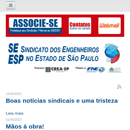
Pesquisar...
O SINDICATO
APRESENTAÇÃO
PALAVRA DO PRESIDENTE
DIRETORIA
DIRETORIA
LIVRO GESTÃO 2026-2029
16/06/2023
Boas notícias sindicais e uma tristeza
SUBSEDES SINDICAIS
Leia mais
GALERIA EX-PRESIDENTES
01/06/2023
Mãos à obra!
ORGANOGRAMA