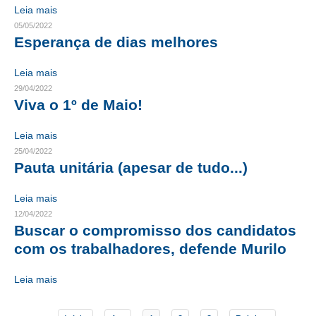
Leia mais
05/05/2022
RES 1.002/2002 – CÓDIGO DE ÉTICA
Esperança de dias melhores
HOMOLOGAÇÕES
Leia mais
PISO SALARIAL
29/04/2022
Viva o 1º de Maio!
FIQUE POR DENTRO
Leia mais
OPORTUNIDADES
25/04/2022
Pauta unitária (apesar de tudo...)
APRESENTAÇÃO
Leia mais
EMPREGO E ESTÁGIO
12/04/2022
Buscar o compromisso dos candidatos
CARREIRA
com os trabalhadores, defende Murilo
AUTÔNOMOS E SERVIÇOS
Leia mais
NEWSLETTER
GUIA DAS ENGENHARIAS