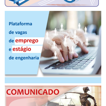
CONSÓRCIOS
CAMPANHAS SALARIAIS
COMUNICAÇÃO
PALAVRA DO MURILO
NOTÍCIAS
CONTEÚDO ESPECIAL
JORNAL DO ENGENHEIRO
AGENDA
SEESP NOTÍCIAS
NOTÍCIAS NO WHATSAPP
FOTOS