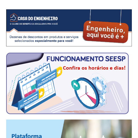
CONSÓRCIOS
CAMPANHAS SALARIAIS
COMUNICAÇÃO
PALAVRA DO MURILO
NOTÍCIAS
CONTEÚDO ESPECIAL
JORNAL DO ENGENHEIRO
AGENDA
SEESP NOTÍCIAS
NOTÍCIAS NO WHATSAPP
FOTOS