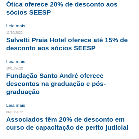
Ótica oferece 20% de desconto aos
CRESCE BRASIL
sócios SEESP
CONSELHO TECNOLÓGICO
Leia mais
11/10/2022
HISTÓRICO E ATUAÇÃO
Salvetti Praia Hotel oferece até 15% de
desconto aos sócios SEESP
COMPOSIÇÃO
Leia mais
CONSELHOS ASSESSORES
10/10/2022
PERSONALIDADES DA TECNOLOGIA
Fundação Santo André oferece
descontos na graduação e pós-
NÚCLEO DA MULHER ENGENHEIRA
graduação
TRANSPARÊNCIA
Leia mais
JURÍDICO
06/10/2022
Associados têm 20% de desconto em
CONSULTORIA
curso de capacitação de perito judicial
ACORDOS, CONVENÇÕES E DISSÍDIOS