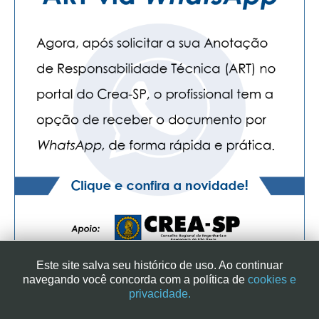
Este site salva seu histórico de uso. Ao continuar
navegando você concorda com a política de
cookies e
privacidade.
SINDICATO DOS ENGENHEIROS NO ESTADO DE SÃO PAULO
| RUA GENEBRA, 25 - CEP 01316-901 - SÃO PAULO/SP - BRASIL