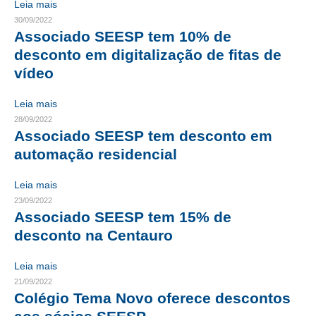
Leia mais
30/09/2022
CONTRIBUIÇÕES
Associado SEESP tem 10% de
desconto em digitalização de fitas de
CONTRIBUIÇÃO ASSISTENCIAL
vídeo
CONTRIBUIÇÃO ASSOCIATIVA OU ANUIDADE DE SÓCIO
Leia mais
CONTRIBUIÇÃO SINDICAL URBANA
28/09/2022
Associado SEESP tem desconto em
REVISÃO DE APOSENTADORIA
automação residencial
FGTS EXPURGOS
Leia mais
FGTS CORREÇÃO
23/09/2022
Associado SEESP tem 15% de
LEGISLAÇÃO
desconto na Centauro
LEI 4.950-A/1966 – PISO SALARIAL
Leia mais
21/09/2022
LEI 5.194/1966 – REGULAMENTAÇÃO DA PROFISSÃO
Colégio Tema Novo oferece descontos
LEI 6.496/1977 – ART