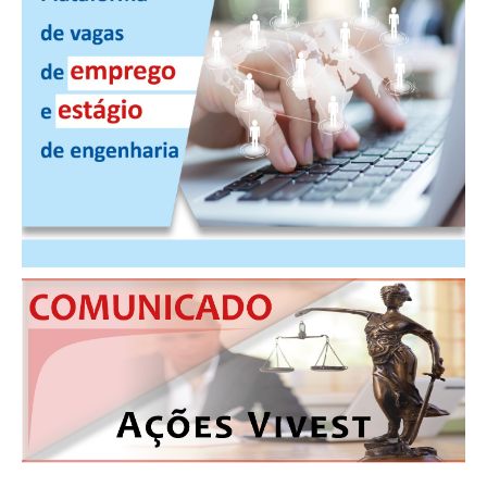
PUBLICAÇÕES
PUBLICIDADE
MANUAL DE REDAÇÃO
RELEASES
CONTATO
CADASTRO
ASSOCIE-SE
ATUALIZAÇÃO CADASTRAL
NÚCLEO JOVEM