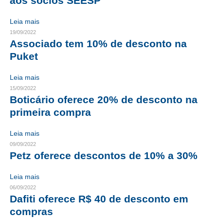
aos sócios SEESP
RES 1.002/2002 – CÓDIGO DE ÉTICA
Leia mais
19/09/2022
HOMOLOGAÇÕES
Associado tem 10% de desconto na
Puket
PISO SALARIAL
Leia mais
FIQUE POR DENTRO
15/09/2022
Boticário oferece 20% de desconto na
OPORTUNIDADES
primeira compra
APRESENTAÇÃO
Leia mais
EMPREGO E ESTÁGIO
09/09/2022
Petz oferece descontos de 10% a 30%
CARREIRA
Leia mais
AUTÔNOMOS E SERVIÇOS
06/09/2022
Dafiti oferece R$ 40 de desconto em
NEWSLETTER
compras
GUIA DAS ENGENHARIAS