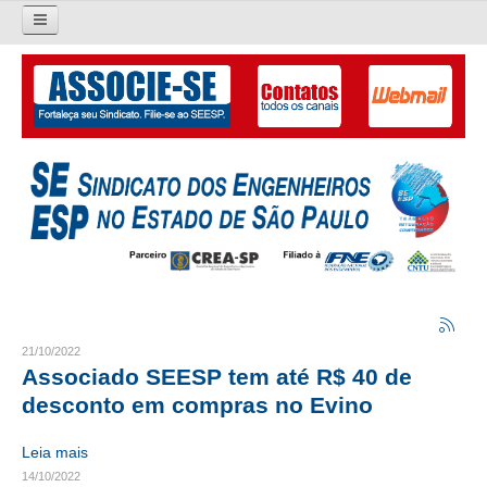
Pesquisar...
O SINDICATO
APRESENTAÇÃO
PALAVRA DO PRESIDENTE
DIRETORIA
DIRETORIA
LIVRO GESTÃO 2026-2029
21/10/2022
Associado SEESP tem até R$ 40 de
SUBSEDES SINDICAIS
desconto em compras no Evino
GALERIA EX-PRESIDENTES
Leia mais
14/10/2022
ORGANOGRAMA