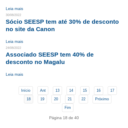
Leia mais
CONTATO
30/08/2022
Sócio SEESP tem até 30% de desconto
CURSOS
no site da Canon
ENGENHEIRO EMPREENDEDOR
Leia mais
SEESP EDUCAÇÃO
24/08/2022
Associado SEESP tem 40% de
PLATAFORMAS GRATUITAS
desconto no Magalu
BENEFÍCIOS
Leia mais
APOSENTADORIA
Início
Ant
13
14
15
16
17
CONVÊNIOS
18
19
20
21
22
Próximo
PLANO DE SAÚDE
Fim
SEESPPREV
Página 18 de 40