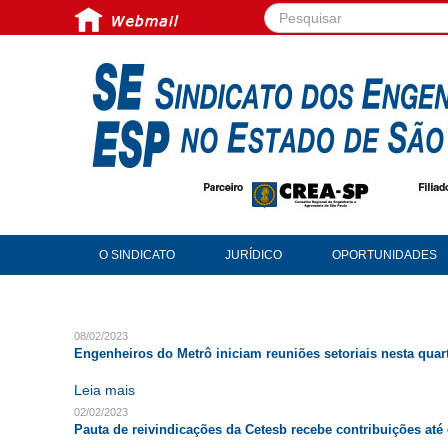
Pesquisar...
O SINDICATO
JURÍDICO
OPORTUNIDADES
08/02/2023
Engenheiros do Metrô iniciam reuniões setoriais nesta quar
Leia mais
02/02/2023
Pauta de reivindicações da Cetesb recebe contribuições até 