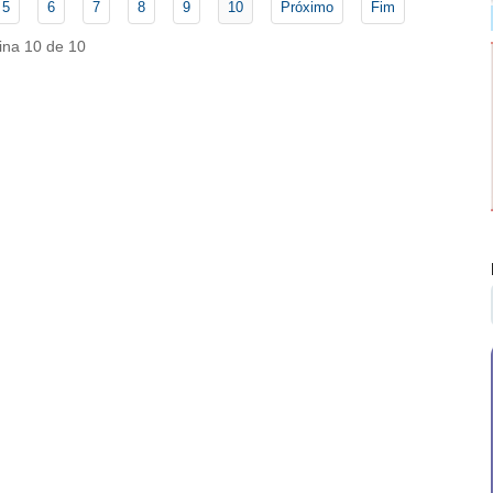
5
6
7
8
9
10
Próximo
Fim
ina 10 de 10