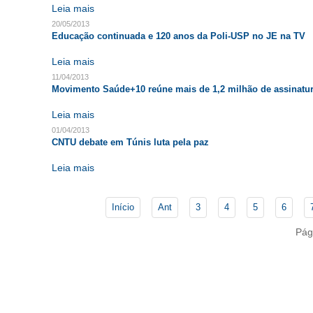
Leia mais
20/05/2013
Educação continuada e 120 anos da Poli-USP no JE na TV
Leia mais
11/04/2013
Movimento Saúde+10 reúne mais de 1,2 milhão de assinatu
Leia mais
01/04/2013
CNTU debate em Túnis luta pela paz
Leia mais
Início
Ant
3
4
5
6
Pág