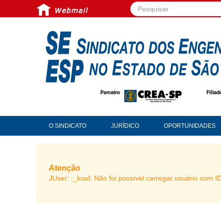
Pesquisar...
O SINDICATO
JURÍDICO
OPORTUNIDADES
Atenção
JUser: :_load: Não foi possível carregar usuário com I