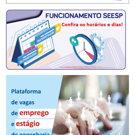
CONSÓRCIOS
CAMPANHAS SALARIAIS
COMUNICAÇÃO
PALAVRA DO MURILO
NOTÍCIAS
CONTEÚDO ESPECIAL
JORNAL DO ENGENHEIRO
AGENDA
SEESP NOTÍCIAS
NOTÍCIAS NO WHATSAPP
FOTOS