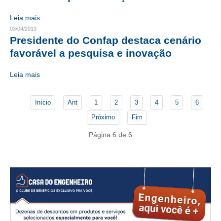
Leia mais
CONTATO
03/04/2013
Presidente do Confap destaca cenário
CURSOS
favorável a pesquisa e inovação
ENGENHEIRO EMPREENDEDOR
Leia mais
SEESP EDUCAÇÃO
PLATAFORMAS GRATUITAS
Início
Ant
1
2
3
4
5
6
Próximo
Fim
BENEFÍCIOS
Página 6 de 6
APOSENTADORIA
CONVÊNIOS
PLANO DE SAÚDE
SEESPPREV