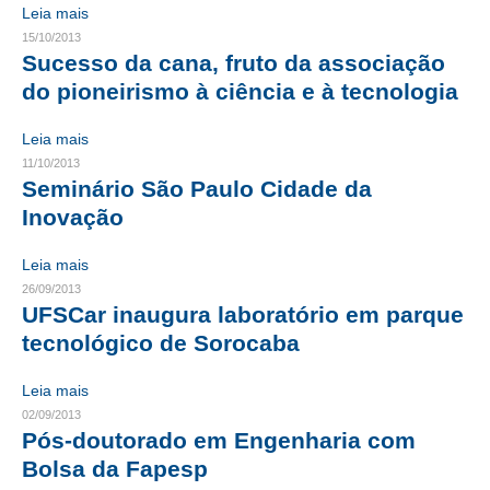
Leia mais
CONTRIBUIÇÕES
15/10/2013
Sucesso da cana, fruto da associação
CONTRIBUIÇÃO ASSISTENCIAL
do pioneirismo à ciência e à tecnologia
CONTRIBUIÇÃO ASSOCIATIVA OU ANUIDADE DE SÓCIO
Leia mais
11/10/2013
CONTRIBUIÇÃO SINDICAL URBANA
Seminário São Paulo Cidade da
Inovação
REVISÃO DE APOSENTADORIA
FGTS EXPURGOS
Leia mais
26/09/2013
FGTS CORREÇÃO
UFSCar inaugura laboratório em parque
tecnológico de Sorocaba
LEGISLAÇÃO
Leia mais
LEI 4.950-A/1966 – PISO SALARIAL
02/09/2013
Pós-doutorado em Engenharia com
LEI 5.194/1966 – REGULAMENTAÇÃO DA PROFISSÃO
Bolsa da Fapesp
LEI 6.496/1977 – ART