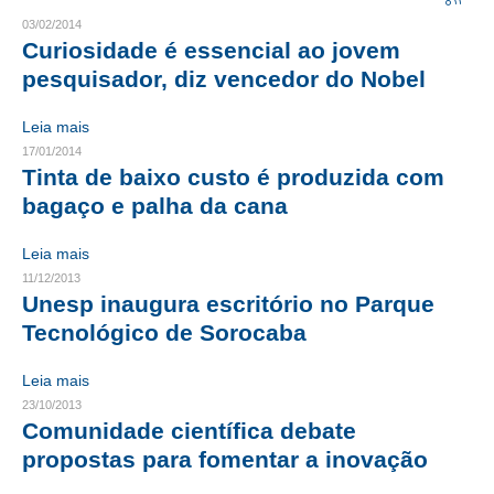
03/02/2014
CRESCE BRASIL
Curiosidade é essencial ao jovem
pesquisador, diz vencedor do Nobel
CONSELHO TECNOLÓGICO
Leia mais
HISTÓRICO E ATUAÇÃO
17/01/2014
Tinta de baixo custo é produzida com
COMPOSIÇÃO
bagaço e palha da cana
CONSELHOS ASSESSORES
Leia mais
PERSONALIDADES DA TECNOLOGIA
11/12/2013
Unesp inaugura escritório no Parque
NÚCLEO DA MULHER ENGENHEIRA
Tecnológico de Sorocaba
TRANSPARÊNCIA
Leia mais
JURÍDICO
23/10/2013
Comunidade científica debate
CONSULTORIA
propostas para fomentar a inovação
ACORDOS, CONVENÇÕES E DISSÍDIOS