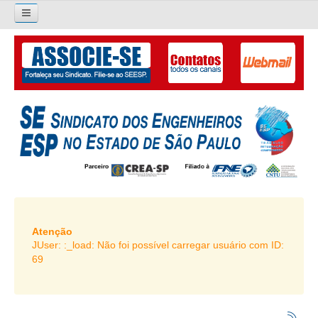
×
Pesquisar...
O SINDICATO
APRESENTAÇÃO
PALAVRA DO PRESIDENTE
DIRETORIA
DIRETORIA
LIVRO GESTÃO 2026-2029
Atenção
JUser: :_load: Não foi possível carregar usuário com ID:
SUBSEDES SINDICAIS
69
GALERIA EX-PRESIDENTES
ORGANOGRAMA