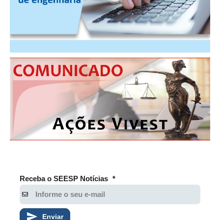
PUBLICAÇÕES
PUBLICIDADE
MANUAL DE REDAÇÃO
RELEASES
CONTATO
CADASTRO
ASSOCIE-SE
ATUALIZAÇÃO CADASTRAL
NÚCLEO JOVEM
Receba o SEESP Notícias
*
Enviar