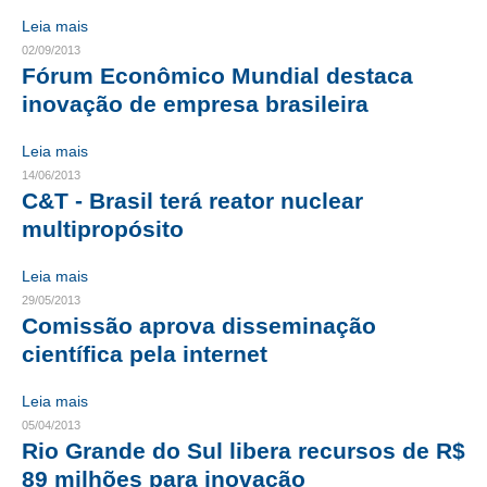
Leia mais
RES 1.002/2002 – CÓDIGO DE ÉTICA
02/09/2013
Fórum Econômico Mundial destaca
HOMOLOGAÇÕES
inovação de empresa brasileira
PISO SALARIAL
Leia mais
FIQUE POR DENTRO
14/06/2013
C&T - Brasil terá reator nuclear
OPORTUNIDADES
multipropósito
APRESENTAÇÃO
Leia mais
29/05/2013
EMPREGO E ESTÁGIO
Comissão aprova disseminação
científica pela internet
CARREIRA
AUTÔNOMOS E SERVIÇOS
Leia mais
05/04/2013
NEWSLETTER
Rio Grande do Sul libera recursos de R$
89 milhões para inovação
GUIA DAS ENGENHARIAS