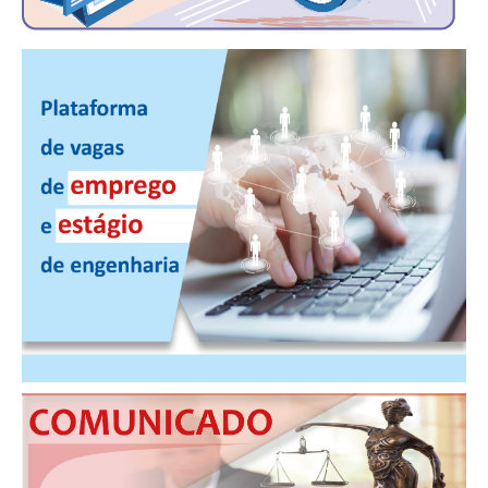
PUBLICAÇÕES
PUBLICIDADE
MANUAL DE REDAÇÃO
RELEASES
CONTATO
CADASTRO
ASSOCIE-SE
ATUALIZAÇÃO CADASTRAL
NÚCLEO JOVEM