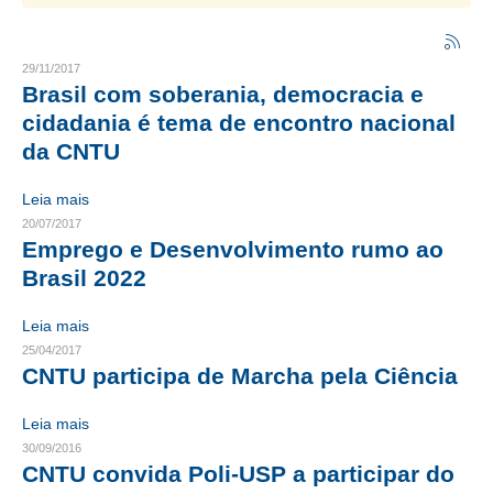
CRESCE BRASIL
29/11/2017
CONSELHO TECNOLÓGICO
Brasil com soberania, democracia e
cidadania é tema de encontro nacional
HISTÓRICO E ATUAÇÃO
da CNTU
COMPOSIÇÃO
Leia mais
CONSELHOS ASSESSORES
20/07/2017
Emprego e Desenvolvimento rumo ao
PERSONALIDADES DA TECNOLOGIA
Brasil 2022
NÚCLEO DA MULHER ENGENHEIRA
Leia mais
25/04/2017
TRANSPARÊNCIA
CNTU participa de Marcha pela Ciência
JURÍDICO
Leia mais
CONSULTORIA
30/09/2016
CNTU convida Poli-USP a participar do
ACORDOS, CONVENÇÕES E DISSÍDIOS