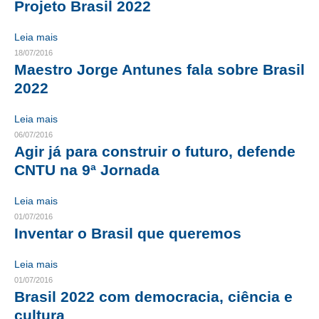
Projeto Brasil 2022
CONTRIBUIÇÕES
Leia mais
18/07/2016
CONTRIBUIÇÃO ASSISTENCIAL
Maestro Jorge Antunes fala sobre Brasil
CONTRIBUIÇÃO ASSOCIATIVA OU ANUIDADE DE SÓCIO
2022
CONTRIBUIÇÃO SINDICAL URBANA
Leia mais
06/07/2016
REVISÃO DE APOSENTADORIA
Agir já para construir o futuro, defende
CNTU na 9ª Jornada
FGTS EXPURGOS
FGTS CORREÇÃO
Leia mais
01/07/2016
LEGISLAÇÃO
Inventar o Brasil que queremos
LEI 4.950-A/1966 – PISO SALARIAL
Leia mais
01/07/2016
LEI 5.194/1966 – REGULAMENTAÇÃO DA PROFISSÃO
Brasil 2022 com democracia, ciência e
cultura
LEI 6.496/1977 – ART