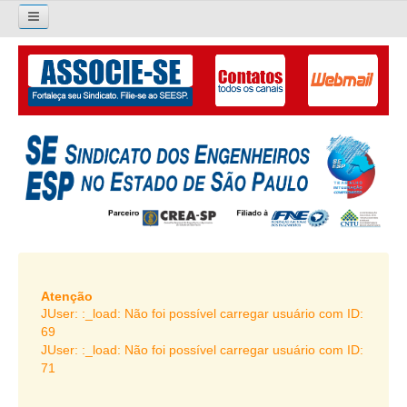
×
Pesquisar...
O SINDICATO
APRESENTAÇÃO
PALAVRA DO PRESIDENTE
DIRETORIA
DIRETORIA
LIVRO GESTÃO 2026-2029
Atenção
JUser: :_load: Não foi possível carregar usuário com ID:
SUBSEDES SINDICAIS
69
JUser: :_load: Não foi possível carregar usuário com ID:
GALERIA EX-PRESIDENTES
71
ORGANOGRAMA