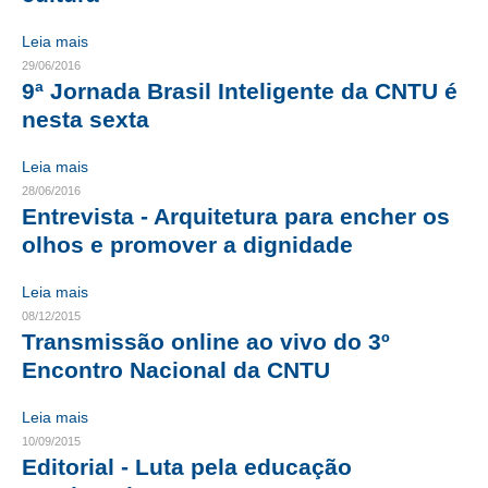
Leia mais
RES 1.002/2002 – CÓDIGO DE ÉTICA
29/06/2016
HOMOLOGAÇÕES
9ª Jornada Brasil Inteligente da CNTU é
nesta sexta
PISO SALARIAL
Leia mais
FIQUE POR DENTRO
28/06/2016
Entrevista - Arquitetura para encher os
OPORTUNIDADES
olhos e promover a dignidade
APRESENTAÇÃO
Leia mais
EMPREGO E ESTÁGIO
08/12/2015
Transmissão online ao vivo do 3º
CARREIRA
Encontro Nacional da CNTU
AUTÔNOMOS E SERVIÇOS
Leia mais
NEWSLETTER
10/09/2015
Editorial - Luta pela educação
GUIA DAS ENGENHARIAS