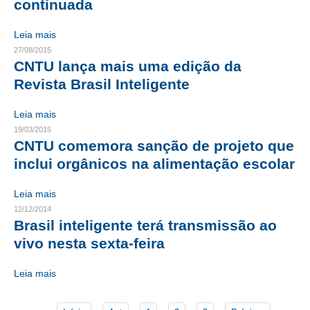
continuada
CONTATO
Leia mais
27/08/2015
CURSOS
CNTU lança mais uma edição da
Revista Brasil Inteligente
ENGENHEIRO EMPREENDEDOR
SEESP EDUCAÇÃO
Leia mais
19/03/2015
PLATAFORMAS GRATUITAS
CNTU comemora sanção de projeto que
inclui orgânicos na alimentação escolar
BENEFÍCIOS
Leia mais
APOSENTADORIA
12/12/2014
Brasil inteligente terá transmissão ao
CONVÊNIOS
vivo nesta sexta-feira
PLANO DE SAÚDE
Leia mais
SEESPPREV