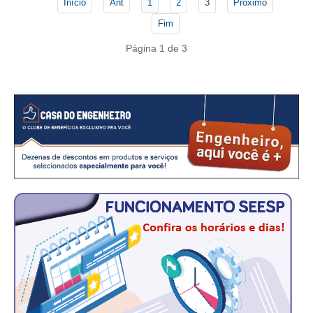
CONSÓRCIOS
Início
Ant
1
2
3
Próximo
Fim
CAMPANHAS SALARIAIS
Página 1 de 3
COMUNICAÇÃO
PALAVRA DO MURILO
NOTÍCIAS
CONTEÚDO ESPECIAL
JORNAL DO ENGENHEIRO
AGENDA
SEESP NOTÍCIAS
NOTÍCIAS NO WHATSAPP
FOTOS