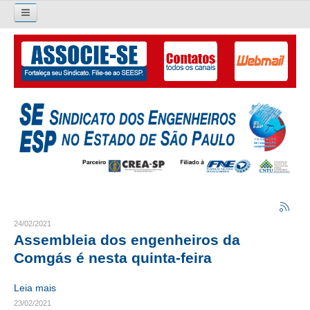
Pesquisar...
O SINDICATO
APRESENTAÇÃO
PALAVRA DO PRESIDENTE
DIRETORIA
DIRETORIA
LIVRO GESTÃO 2026-2029
24/02/2021
Assembleia dos engenheiros da
SUBSEDES SINDICAIS
Comgás é nesta quinta-feira
GALERIA EX-PRESIDENTES
Leia mais
23/02/2021
ORGANOGRAMA