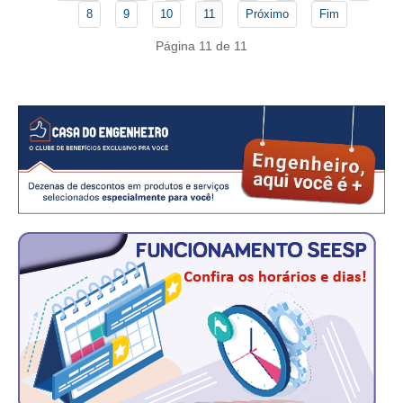
8
9
10
11
Próximo
Fim
RES 1.002/2002 – CÓDIGO DE ÉTICA
Página 11 de 11
HOMOLOGAÇÕES
PISO SALARIAL
FIQUE POR DENTRO
OPORTUNIDADES
APRESENTAÇÃO
EMPREGO E ESTÁGIO
CARREIRA
AUTÔNOMOS E SERVIÇOS
NEWSLETTER
GUIA DAS ENGENHARIAS