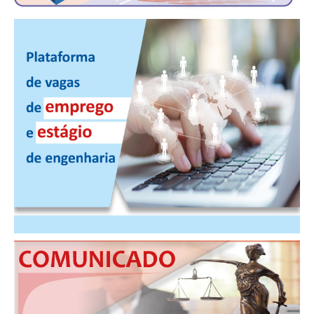
CONTATO
CURSOS
ENGENHEIRO EMPREENDEDOR
SEESP EDUCAÇÃO
PLATAFORMAS GRATUITAS
BENEFÍCIOS
APOSENTADORIA
CONVÊNIOS
PLANO DE SAÚDE
SEESPPREV