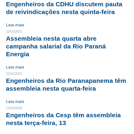
Engenheiros da CDHU discutem pauta
CRESCE BRASIL
de reivindicações nesta quinta-feira
CONSELHO TECNOLÓGICO
Leia mais
22/02/2021
HISTÓRICO E ATUAÇÃO
Assembleia nesta quarta abre
campanha salarial da Rio Paraná
COMPOSIÇÃO
Energia
CONSELHOS ASSESSORES
Leia mais
PERSONALIDADES DA TECNOLOGIA
22/02/2021
Engenheiros da Rio Paranapanema têm
NÚCLEO DA MULHER ENGENHEIRA
assembleia nesta quarta-feira
TRANSPARÊNCIA
Leia mais
JURÍDICO
13/10/2020
Engenheiros da Cesp têm assembleia
CONSULTORIA
nesta terça-feira, 13
ACORDOS, CONVENÇÕES E DISSÍDIOS