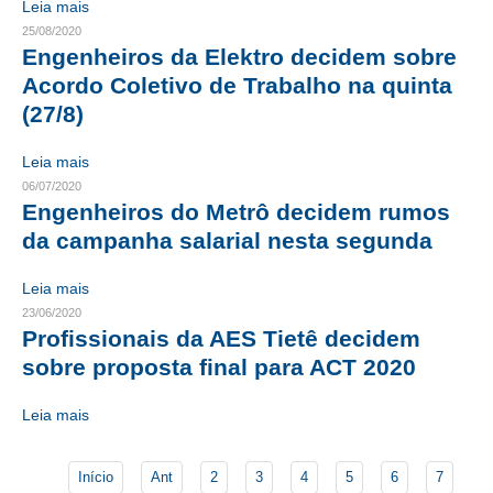
Leia mais
25/08/2020
CONTRIBUIÇÕES
Engenheiros da Elektro decidem sobre
Acordo Coletivo de Trabalho na quinta
CONTRIBUIÇÃO ASSISTENCIAL
(27/8)
CONTRIBUIÇÃO ASSOCIATIVA OU ANUIDADE DE SÓCIO
Leia mais
CONTRIBUIÇÃO SINDICAL URBANA
06/07/2020
Engenheiros do Metrô decidem rumos
REVISÃO DE APOSENTADORIA
da campanha salarial nesta segunda
FGTS EXPURGOS
Leia mais
FGTS CORREÇÃO
23/06/2020
Profissionais da AES Tietê decidem
LEGISLAÇÃO
sobre proposta final para ACT 2020
LEI 4.950-A/1966 – PISO SALARIAL
Leia mais
LEI 5.194/1966 – REGULAMENTAÇÃO DA PROFISSÃO
Início
Ant
2
3
4
5
6
7
LEI 6.496/1977 – ART