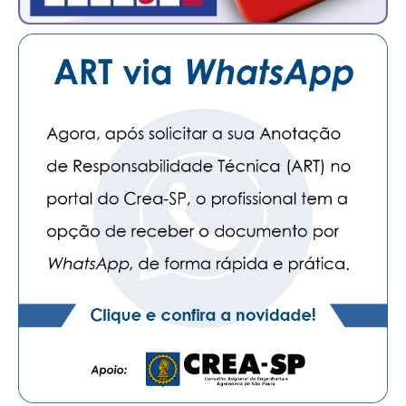
PUBLICAÇÕES
PUBLICIDADE
MANUAL DE REDAÇÃO
RELEASES
CONTATO
CADASTRO
ASSOCIE-SE
ATUALIZAÇÃO CADASTRAL
NÚCLEO JOVEM