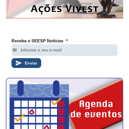
CONSÓRCIOS
CAMPANHAS SALARIAIS
COMUNICAÇÃO
PALAVRA DO MURILO
Receba o SEESP Notícias
*
NOTÍCIAS
CONTEÚDO ESPECIAL
Enviar
JORNAL DO ENGENHEIRO
AGENDA
SEESP NOTÍCIAS
NOTÍCIAS NO WHATSAPP
FOTOS