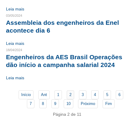
Leia mais
CONTATO
03/05/2024
Assembleia dos engenheiros da Enel
CURSOS
acontece dia 6
ENGENHEIRO EMPREENDEDOR
Leia mais
SEESP EDUCAÇÃO
18/04/2024
Engenheiros da AES Brasil Operações
PLATAFORMAS GRATUITAS
dão início a campanha salarial 2024
BENEFÍCIOS
Leia mais
APOSENTADORIA
Início
Ant
1
2
3
4
5
6
CONVÊNIOS
7
8
9
10
Próximo
Fim
PLANO DE SAÚDE
Página 2 de 11
SEESPPREV