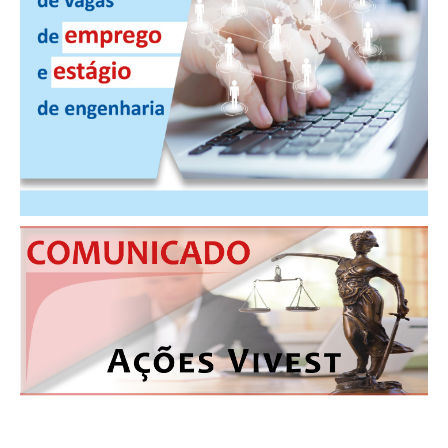
PUBLICAÇÕES
PUBLICIDADE
MANUAL DE REDAÇÃO
RELEASES
CONTATO
CADASTRO
ASSOCIE-SE
ATUALIZAÇÃO CADASTRAL
NÚCLEO JOVEM