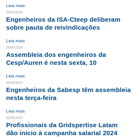
Leia mais
RES 1.002/2002 – CÓDIGO DE ÉTICA
09/05/2024
Engenheiros da ISA-Cteep deliberam
HOMOLOGAÇÕES
sobre pauta de reivindicações
PISO SALARIAL
Leia mais
09/05/2024
FIQUE POR DENTRO
Assembleia dos engenheiros da
Cesp/Auren é nesta sexta, 10
OPORTUNIDADES
APRESENTAÇÃO
Leia mais
06/05/2024
EMPREGO E ESTÁGIO
Engenheiros da Sabesp têm assembleia
nesta terça-feira
CARREIRA
Leia mais
AUTÔNOMOS E SERVIÇOS
03/05/2024
Profissionais da Gridspertise Latam
NEWSLETTER
dão início à campanha salarial 2024
GUIA DAS ENGENHARIAS