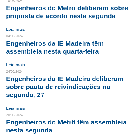
10/06/2024
Engenheiros do Metrô deliberam sobre
CONTRIBUIÇÕES
proposta de acordo nesta segunda
CONTRIBUIÇÃO ASSISTENCIAL
Leia mais
CONTRIBUIÇÃO ASSOCIATIVA OU ANUIDADE DE SÓCIO
04/06/2024
Engenheiros da IE Madeira têm
CONTRIBUIÇÃO SINDICAL URBANA
assembleia nesta quarta-feira
REVISÃO DE APOSENTADORIA
Leia mais
24/05/2024
FGTS EXPURGOS
Engenheiros da IE Madeira deliberam
sobre pauta de reivindicações na
FGTS CORREÇÃO
segunda, 27
LEGISLAÇÃO
Leia mais
LEI 4.950-A/1966 – PISO SALARIAL
20/05/2024
Engenheiros do Metrô têm assembleia
LEI 5.194/1966 – REGULAMENTAÇÃO DA PROFISSÃO
nesta segunda
LEI 6.496/1977 – ART