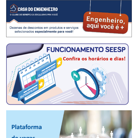
CONSÓRCIOS
CAMPANHAS SALARIAIS
COMUNICAÇÃO
PALAVRA DO MURILO
NOTÍCIAS
CONTEÚDO ESPECIAL
JORNAL DO ENGENHEIRO
AGENDA
SEESP NOTÍCIAS
NOTÍCIAS NO WHATSAPP
FOTOS