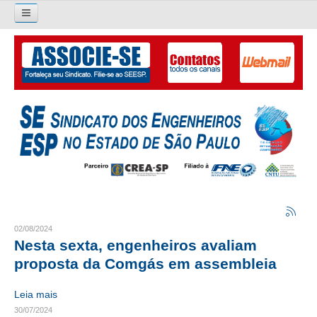
Pesquisar...
O SINDICATO
APRESENTAÇÃO
PALAVRA DO PRESIDENTE
DIRETORIA
DIRETORIA
LIVRO GESTÃO 2026-2029
02/08/2024
Nesta sexta, engenheiros avaliam
SUBSEDES SINDICAIS
proposta da Comgás em assembleia
GALERIA EX-PRESIDENTES
Leia mais
30/07/2024
ORGANOGRAMA