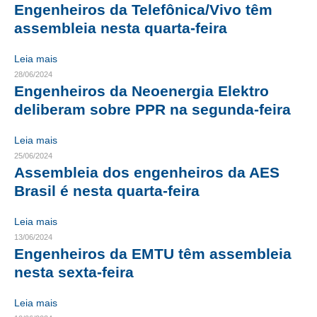
Engenheiros da Telefônica/Vivo têm
CRESCE BRASIL
assembleia nesta quarta-feira
CONSELHO TECNOLÓGICO
Leia mais
28/06/2024
HISTÓRICO E ATUAÇÃO
Engenheiros da Neoenergia Elektro
deliberam sobre PPR na segunda-feira
COMPOSIÇÃO
Leia mais
CONSELHOS ASSESSORES
25/06/2024
PERSONALIDADES DA TECNOLOGIA
Assembleia dos engenheiros da AES
Brasil é nesta quarta-feira
NÚCLEO DA MULHER ENGENHEIRA
Leia mais
TRANSPARÊNCIA
13/06/2024
Engenheiros da EMTU têm assembleia
JURÍDICO
nesta sexta-feira
CONSULTORIA
Leia mais
ACORDOS, CONVENÇÕES E DISSÍDIOS