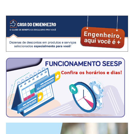
CONSÓRCIOS
CAMPANHAS SALARIAIS
COMUNICAÇÃO
PALAVRA DO MURILO
NOTÍCIAS
CONTEÚDO ESPECIAL
JORNAL DO ENGENHEIRO
AGENDA
SEESP NOTÍCIAS
NOTÍCIAS NO WHATSAPP
FOTOS