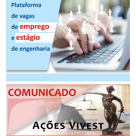
PUBLICAÇÕES
PUBLICIDADE
MANUAL DE REDAÇÃO
RELEASES
CONTATO
CADASTRO
ASSOCIE-SE
ATUALIZAÇÃO CADASTRAL
NÚCLEO JOVEM