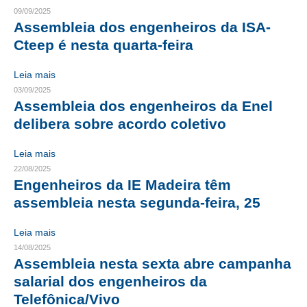
09/09/2025
CRESCE BRASIL
Assembleia dos engenheiros da ISA-
Cteep é nesta quarta-feira
CONSELHO TECNOLÓGICO
Leia mais
HISTÓRICO E ATUAÇÃO
03/09/2025
Assembleia dos engenheiros da Enel
COMPOSIÇÃO
delibera sobre acordo coletivo
CONSELHOS ASSESSORES
Leia mais
PERSONALIDADES DA TECNOLOGIA
22/08/2025
Engenheiros da IE Madeira têm
NÚCLEO DA MULHER ENGENHEIRA
assembleia nesta segunda-feira, 25
TRANSPARÊNCIA
Leia mais
JURÍDICO
14/08/2025
Assembleia nesta sexta abre campanha
CONSULTORIA
salarial dos engenheiros da
Telefônica/Vivo
ACORDOS, CONVENÇÕES E DISSÍDIOS