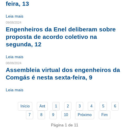
feira, 13
CONTATO
Leia mais
09/08/2024
CURSOS
Engenheiros da Enel deliberam sobre
ENGENHEIRO EMPREENDEDOR
proposta de acordo coletivo na
segunda, 12
SEESP EDUCAÇÃO
Leia mais
PLATAFORMAS GRATUITAS
08/08/2024
Assembleia virtual dos engenheiros da
BENEFÍCIOS
Comgás é nesta sexta-feira, 9
APOSENTADORIA
Leia mais
CONVÊNIOS
PLANO DE SAÚDE
Início
Ant
1
2
3
4
5
6
7
8
9
10
Próximo
Fim
SEESPPREV
Página 1 de 11