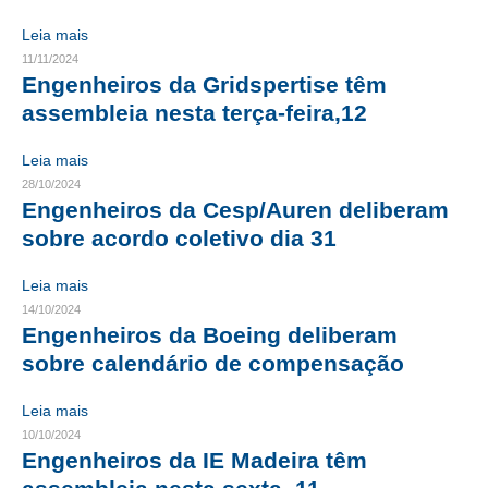
Leia mais
CONTRIBUIÇÕES
11/11/2024
Engenheiros da Gridspertise têm
CONTRIBUIÇÃO ASSISTENCIAL
assembleia nesta terça-feira,12
CONTRIBUIÇÃO ASSOCIATIVA OU ANUIDADE DE SÓCIO
Leia mais
CONTRIBUIÇÃO SINDICAL URBANA
28/10/2024
Engenheiros da Cesp/Auren deliberam
REVISÃO DE APOSENTADORIA
sobre acordo coletivo dia 31
FGTS EXPURGOS
Leia mais
FGTS CORREÇÃO
14/10/2024
Engenheiros da Boeing deliberam
LEGISLAÇÃO
sobre calendário de compensação
LEI 4.950-A/1966 – PISO SALARIAL
Leia mais
10/10/2024
LEI 5.194/1966 – REGULAMENTAÇÃO DA PROFISSÃO
Engenheiros da IE Madeira têm
LEI 6.496/1977 – ART