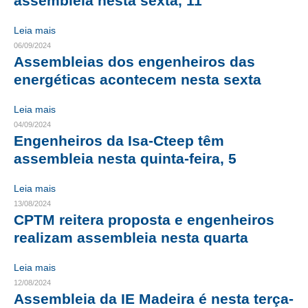
assembleia nesta sexta, 11
RES 1.002/2002 – CÓDIGO DE ÉTICA
Leia mais
06/09/2024
HOMOLOGAÇÕES
Assembleias dos engenheiros das
energéticas acontecem nesta sexta
PISO SALARIAL
Leia mais
FIQUE POR DENTRO
04/09/2024
Engenheiros da Isa-Cteep têm
OPORTUNIDADES
assembleia nesta quinta-feira, 5
APRESENTAÇÃO
Leia mais
EMPREGO E ESTÁGIO
13/08/2024
CPTM reitera proposta e engenheiros
CARREIRA
realizam assembleia nesta quarta
AUTÔNOMOS E SERVIÇOS
Leia mais
NEWSLETTER
12/08/2024
Assembleia da IE Madeira é nesta terça-
GUIA DAS ENGENHARIAS