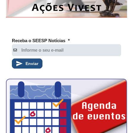
RES 1.002/2002 – CÓDIGO DE ÉTICA
HOMOLOGAÇÕES
PISO SALARIAL
Receba o SEESP Notícias
*
FIQUE POR DENTRO
OPORTUNIDADES
Enviar
APRESENTAÇÃO
EMPREGO E ESTÁGIO
CARREIRA
AUTÔNOMOS E SERVIÇOS
NEWSLETTER
GUIA DAS ENGENHARIAS