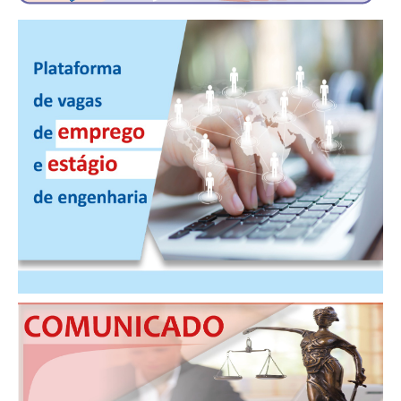
CONTRIBUIÇÕES
CONTRIBUIÇÃO ASSISTENCIAL
CONTRIBUIÇÃO ASSOCIATIVA OU ANUIDADE DE SÓCIO
CONTRIBUIÇÃO SINDICAL URBANA
REVISÃO DE APOSENTADORIA
FGTS EXPURGOS
FGTS CORREÇÃO
LEGISLAÇÃO
LEI 4.950-A/1966 – PISO SALARIAL
LEI 5.194/1966 – REGULAMENTAÇÃO DA PROFISSÃO
LEI 6.496/1977 – ART