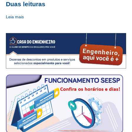
Duas leituras
CRESCE BRASIL
Leia mais
CONSELHO TECNOLÓGICO
HISTÓRICO E ATUAÇÃO
COMPOSIÇÃO
CONSELHOS ASSESSORES
PERSONALIDADES DA TECNOLOGIA
NÚCLEO DA MULHER ENGENHEIRA
TRANSPARÊNCIA
JURÍDICO
CONSULTORIA
ACORDOS, CONVENÇÕES E DISSÍDIOS