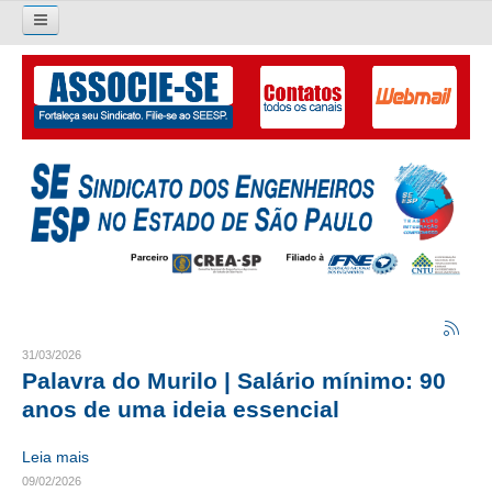
Pesquisar...
O SINDICATO
APRESENTAÇÃO
PALAVRA DO PRESIDENTE
DIRETORIA
DIRETORIA
LIVRO GESTÃO 2026-2029
31/03/2026
Palavra do Murilo | Salário mínimo: 90
SUBSEDES SINDICAIS
anos de uma ideia essencial
GALERIA EX-PRESIDENTES
Leia mais
09/02/2026
ORGANOGRAMA