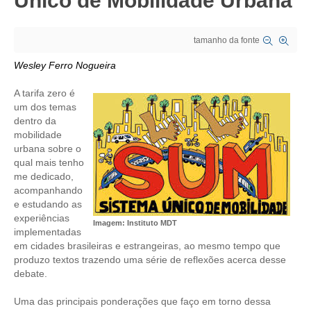
Único de Mobilidade Urbana
CRESCE BRASIL
tamanho da fonte
CONSELHO TECNOLÓGICO
Wesley Ferro Nogueira
HISTÓRICO E ATUAÇÃO
A tarifa zero é
um dos temas
COMPOSIÇÃO
dentro da
mobilidade
CONSELHOS ASSESSORES
urbana sobre o
qual mais tenho
PERSONALIDADES DA TECNOLOGIA
me dedicado,
acompanhando
NÚCLEO DA MULHER ENGENHEIRA
e estudando as
experiências
TRANSPARÊNCIA
Imagem: Instituto MDT
implementadas
em cidades brasileiras e estrangeiras, ao mesmo tempo que
JURÍDICO
produzo textos trazendo uma série de reflexões acerca desse
debate.
CONSULTORIA
Uma das principais ponderações que faço em torno dessa
ACORDOS, CONVENÇÕES E DISSÍDIOS