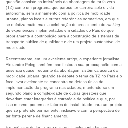
questão consiste na insistência da abordagem da tarifa zero
(TZ) como um programa que parece ter carreira solo e vida
CONTRIBUIÇÕES
autônoma, sem alinhamento com a política de mobilidade
urbana, planos locais e outras referências normativas, em que
CONTRIBUIÇÃO ASSISTENCIAL
se enfatiza muito mais a celebração do crescimento do
ranking
de experiências implementadas em cidades do País do que
CONTRIBUIÇÃO ASSOCIATIVA OU ANUIDADE DE SÓCIO
propriamente a contribuição para a construção de sistemas de
transporte público de qualidade e de um projeto sustentável de
CONTRIBUIÇÃO SINDICAL URBANA
mobilidade.
REVISÃO DE APOSENTADORIA
Recentemente, em um excelente artigo, o experiente jornalista
Alexandre Pelegi também manifestou a sua preocupação com a
FGTS EXPURGOS
ausência quase frequente da abordagem sistêmica acerca da
mobilidade urbana, quando se debate o tema da TZ no País e o
FGTS CORREÇÃO
foco invariavelmente se concentra na defesa única da
implementação do programa nas cidades, mantendo-se em
LEGISLAÇÃO
segundo plano a complexidade de outras questões que
deveriam estar integradas à estratégia da política e que, por
LEI 4.950-A/1966 – PISO SALARIAL
isso mesmo, podem ser fatores de instabilidade para um projeto
que se pretende permanente, inclusivo e com a perspectiva de
LEI 5.194/1966 – REGULAMENTAÇÃO DA PROFISSÃO
ter fonte perene de financiamento.
LEI 6.496/1977 – ART
Experiências de tarifa zero universal implementadas em