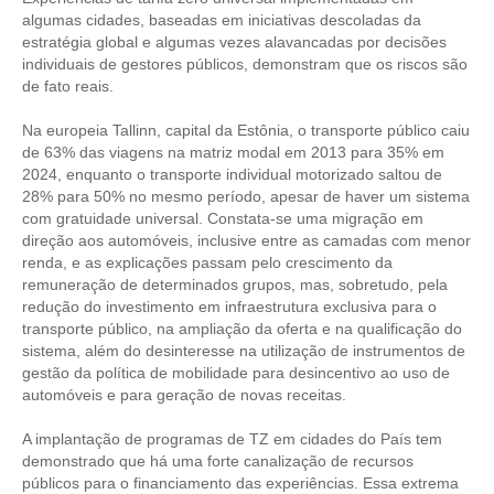
algumas cidades, baseadas em iniciativas descoladas da
estratégia global e algumas vezes alavancadas por decisões
RES 1.002/2002 – CÓDIGO DE ÉTICA
individuais de gestores públicos, demonstram que os riscos são
de fato reais.
HOMOLOGAÇÕES
Na europeia Tallinn, capital da Estônia, o transporte público caiu
PISO SALARIAL
de 63% das viagens na matriz modal em 2013 para 35% em
2024, enquanto o transporte individual motorizado saltou de
FIQUE POR DENTRO
28% para 50% no mesmo período, apesar de haver um sistema
com gratuidade universal. Constata-se uma migração em
OPORTUNIDADES
direção aos automóveis, inclusive entre as camadas com menor
renda, e as explicações passam pelo crescimento da
APRESENTAÇÃO
remuneração de determinados grupos, mas, sobretudo, pela
redução do investimento em infraestrutura exclusiva para o
EMPREGO E ESTÁGIO
transporte público, na ampliação da oferta e na qualificação do
sistema, além do desinteresse na utilização de instrumentos de
CARREIRA
gestão da política de mobilidade para desincentivo ao uso de
automóveis e para geração de novas receitas.
AUTÔNOMOS E SERVIÇOS
A implantação de programas de TZ em cidades do País tem
NEWSLETTER
demonstrado que há uma forte canalização de recursos
públicos para o financiamento das experiências. Essa extrema
GUIA DAS ENGENHARIAS