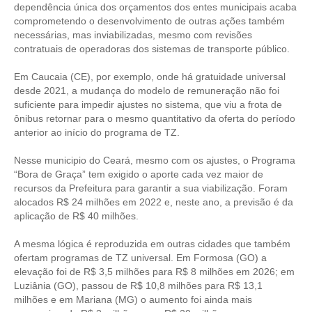
dependência única dos orçamentos dos entes municipais acaba
comprometendo o desenvolvimento de outras ações também
CONTATO
necessárias, mas inviabilizadas, mesmo com revisões
contratuais de operadoras dos sistemas de transporte público.
CURSOS
Em Caucaia (CE), por exemplo, onde há gratuidade universal
ENGENHEIRO EMPREENDEDOR
desde 2021, a mudança do modelo de remuneração não foi
suficiente para impedir ajustes no sistema, que viu a frota de
SEESP EDUCAÇÃO
ônibus retornar para o mesmo quantitativo da oferta do período
anterior ao início do programa de TZ.
PLATAFORMAS GRATUITAS
Nesse municipio do Ceará, mesmo com os ajustes, o Programa
BENEFÍCIOS
“Bora de Graça” tem exigido o aporte cada vez maior de
recursos da Prefeitura para garantir a sua viabilização. Foram
APOSENTADORIA
alocados R$ 24 milhões em 2022 e, neste ano, a previsão é da
aplicação de R$ 40 milhões.
CONVÊNIOS
A mesma lógica é reproduzida em outras cidades que também
PLANO DE SAÚDE
ofertam programas de TZ universal. Em Formosa (GO) a
elevação foi de R$ 3,5 milhões para R$ 8 milhões em 2026; em
SEESPPREV
Luziânia (GO), passou de R$ 10,8 milhões para R$ 13,1
milhões e em Mariana (MG) o aumento foi ainda mais