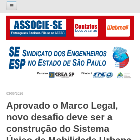
Pesquisar...
O SINDICATO
APRESENTAÇÃO
PALAVRA DO PRESIDENTE
DIRETORIA
DIRETORIA
03/06/2026
LIVRO GESTÃO 2026-2029
Aprovado o Marco Legal,
SUBSEDES SINDICAIS
novo desafio deve ser a
GALERIA EX-PRESIDENTES
construção do Sistema
ORGANOGRAMA