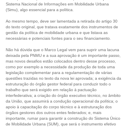
PUBLICAÇÕES
Sistema Nacional de Informações em Mobilidade Urbana
(Simu), algo essencial para a política.
PUBLICIDADE
Ao mesmo tempo, deve ser lamentada a retirada do artigo 30
MANUAL DE REDAÇÃO
do texto original, que tratava exatamente dos instrumentos de
gestão da política de mobilidade urbana e que listava as
RELEASES
necessárias e potenciais fontes para o seu financiamento.
CONTATO
Não há dúvida que o Marco Legal vem para suprir uma lacuna
deixada pela PNMU e a sua aprovação é um importante passo,
CADASTRO
mas novos desafios estão colocados dentro desse processo,
como por exemplo a necessidade da produção de toda uma
ASSOCIE-SE
legislação complementar para a regulamentação de várias
questões trazidas no texto da nova lei aprovada; a exigência da
ATUALIZAÇÃO CADASTRAL
estruturação do órgão gestor federal para conduzir todo o
trabalho que será exigido em relação à pactuação
NÚCLEO JOVEM
interfederativa; a criação do órgão executivo técnico, no âmbito
da União, que assumirá a condução operacional da política; o
apoio à capacitação do corpo técnico e à estruturação dos
órgãos gestores dos outros entes federados; e, mais
importante, rumar para garantir a construção do Sistema Único
de Mobilidade Urbana (SUM), que será o instrumento efetivo