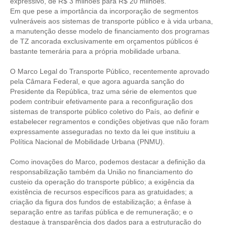
CONSÓRCIOS
expressivo, de R$ 3 milhões para R$ 20 milhões.
Em que pese a importância da incorporação de segmentos
CAMPANHAS SALARIAIS
vulneráveis aos sistemas de transporte público e à vida urbana,
a manutenção desse modelo de financiamento dos programas
COMUNICAÇÃO
de TZ ancorada exclusivamente em orçamentos públicos é
bastante temerária para a própria mobilidade urbana.
PALAVRA DO MURILO
O Marco Legal do Transporte Público, recentemente aprovado
pela Câmara Federal, e que agora aguarda sanção do
NOTÍCIAS
Presidente da República, traz uma série de elementos que
podem contribuir efetivamente para a reconfiguração dos
CONTEÚDO ESPECIAL
sistemas de transporte público coletivo do País, ao definir e
estabelecer regramentos e condições objetivas que não foram
JORNAL DO ENGENHEIRO
expressamente asseguradas no texto da lei que instituiu a
Política Nacional de Mobilidade Urbana (PNMU).
AGENDA
Como inovações do Marco, podemos destacar a definição da
SEESP NOTÍCIAS
responsabilização também da União no financiamento do
custeio da operação do transporte público; a exigência da
NOTÍCIAS NO WHATSAPP
existência de recursos específicos para as gratuidades; a
criação da figura dos fundos de estabilização; a ênfase à
FOTOS
separação entre as tarifas pública e de remuneração; e o
destaque à transparência dos dados para a estruturação do