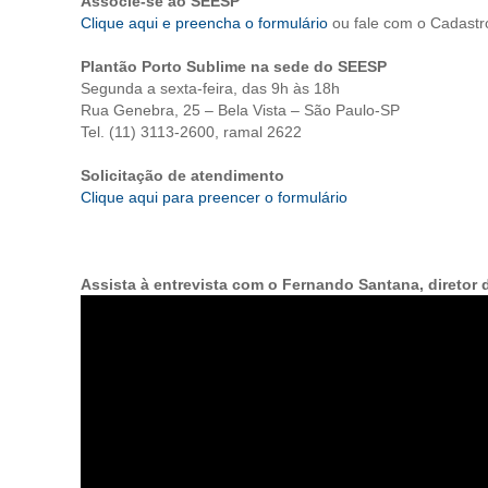
Associe-se ao SEESP
Clique aqui e preencha o formulário
ou fale com o Cadastro
Plantão Porto Sublime na sede do SEESP
Segunda a sexta-feira, das 9h às 18h
Rua Genebra, 25 – Bela Vista – São Paulo-SP
Tel. (11) 3113-2600, ramal 2622
Solicitação de atendimento
Clique aqui para preencer o formulário
Assista à entrevista com o Fernando Santana, diretor 