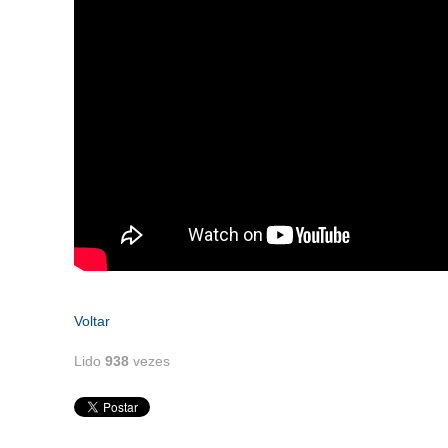
Voltar
Lido
938
vezes