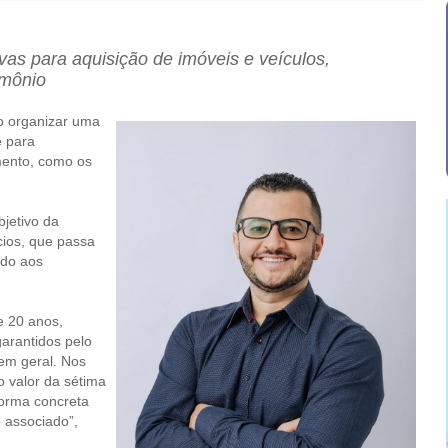
vas para aquisição de imóveis e veículos,
imônio
o organizar uma
é para
mento, como os
jetivo da
ios, que passa
ado aos
e 20 anos,
garantidos pelo
em geral. Nos
 valor da sétima
forma concreta
o associado”,