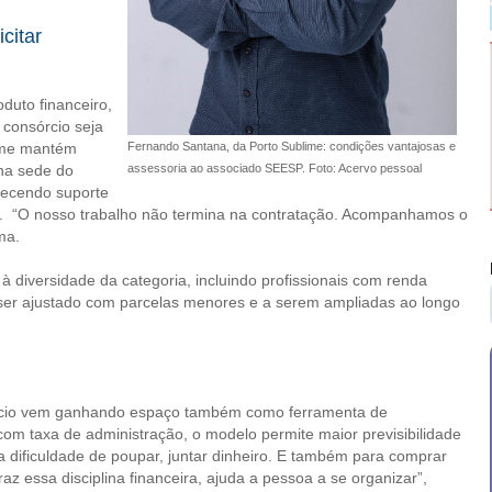
citar
duto financeiro,
 consórcio seja
lime mantém
Fernando Santana, da Porto Sublime: condições vantajosas e
 na sede do
assessoria ao associado SEESP. Foto: Acervo pessoal
recendo suporte
to. “O nosso trabalho não termina na contratação. Acompanhamos o
ma.
 à diversidade da categoria, incluindo profissionais com renda
ser ajustado com parcelas menores e a serem ampliadas ao longo
órcio vem ganhando espaço também como ferramenta de
com taxa de administração, o modelo permite maior previsibilidade
a dificuldade de poupar, juntar dinheiro. E também para comprar
raz essa disciplina financeira, ajuda a pessoa a se organizar”,