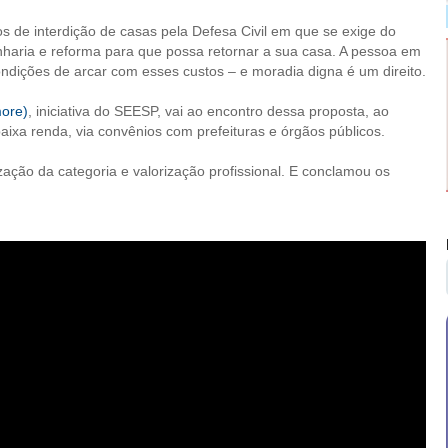
s de interdição de casas pela Defesa Civil em que se exige do
nharia e reforma para que possa retornar a sua casa. A pessoa em
ndições de arcar com esses custos – e moradia digna é um direito.
ore)
, iniciativa do SEESP, vai ao encontro dessa proposta, ao
baixa renda, via convênios com prefeituras e órgãos públicos.
ação da categoria e valorização profissional. E conclamou os