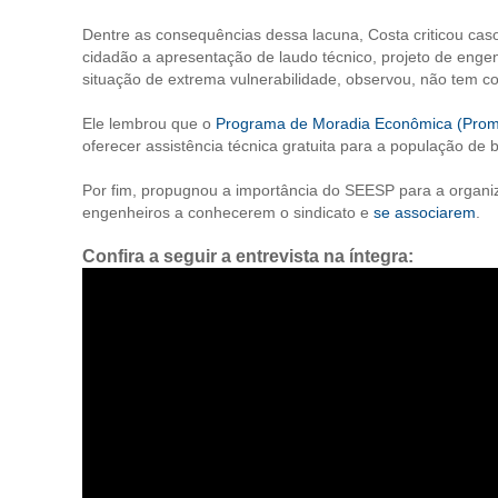
Dentre as consequências dessa lacuna, Costa criticou caso
cidadão a apresentação de laudo técnico, projeto de enge
situação de extrema vulnerabilidade, observou, não tem co
Ele lembrou que o
Programa de Moradia Econômica (Prom
oferecer assistência técnica gratuita para a população de 
Por fim, propugnou a importância do SEESP para a organiz
engenheiros a conhecerem o sindicato e
se associarem
.
Confira a seguir a entrevista na íntegra: