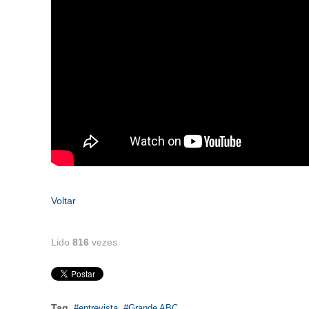
Voltar
Lido
816
vezes
Tag
entrevista
Grande ABC