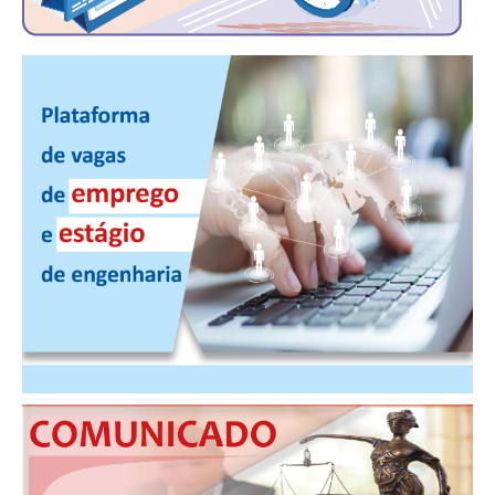
PUBLICAÇÕES
PUBLICIDADE
MANUAL DE REDAÇÃO
RELEASES
CONTATO
CADASTRO
ASSOCIE-SE
ATUALIZAÇÃO CADASTRAL
NÚCLEO JOVEM