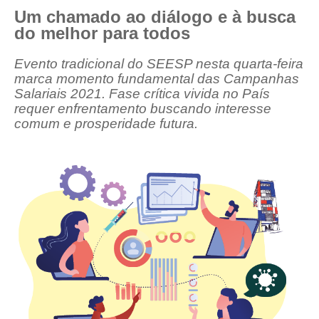
Um chamado ao diálogo e à busca
CRESCE BRASIL
do melhor para todos
CONSELHO TECNOLÓGICO
Evento tradicional do SEESP nesta quarta-feira
marca momento fundamental das Campanhas
HISTÓRICO E ATUAÇÃO
Salariais 2021. Fase crítica vivida no País
requer enfrentamento buscando interesse
COMPOSIÇÃO
comum e prosperidade futura.
CONSELHOS ASSESSORES
PERSONALIDADES DA TECNOLOGIA
NÚCLEO DA MULHER ENGENHEIRA
TRANSPARÊNCIA
JURÍDICO
CONSULTORIA
ACORDOS, CONVENÇÕES E DISSÍDIOS