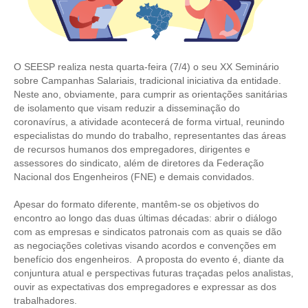
CONTRIBUIÇÕES
CONTRIBUIÇÃO ASSISTENCIAL
O SEESP realiza nesta quarta-feira (7/4) o seu XX Seminário
sobre Campanhas Salariais, tradicional iniciativa da entidade.
CONTRIBUIÇÃO ASSOCIATIVA OU ANUIDADE DE SÓCIO
Neste ano, obviamente, para cumprir as orientações sanitárias
de isolamento que visam reduzir a disseminação do
CONTRIBUIÇÃO SINDICAL URBANA
coronavírus, a atividade acontecerá de forma virtual, reunindo
especialistas do mundo do trabalho, representantes das áreas
REVISÃO DE APOSENTADORIA
de recursos humanos dos empregadores, dirigentes e
assessores do sindicato, além de diretores da Federação
FGTS EXPURGOS
Nacional dos Engenheiros (FNE) e demais convidados.
FGTS CORREÇÃO
Apesar do formato diferente, mantêm-se os objetivos do
encontro ao longo das duas últimas décadas: abrir o diálogo
LEGISLAÇÃO
com as empresas e sindicatos patronais com as quais se dão
as negociações coletivas visando acordos e convenções em
LEI 4.950-A/1966 – PISO SALARIAL
benefício dos engenheiros. A proposta do evento é, diante da
conjuntura atual e perspectivas futuras traçadas pelos analistas,
LEI 5.194/1966 – REGULAMENTAÇÃO DA PROFISSÃO
ouvir as expectativas dos empregadores e expressar as dos
trabalhadores.
LEI 6.496/1977 – ART