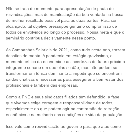
Não se trata de momento para apresentação de pauta de
RES 1.002/2002 – CÓDIGO DE ÉTICA
reivindicações, mas de manifestação da boa vontade na busca
do melhor resultado possível para as duas partes. Para ser
HOMOLOGAÇÕES
alcançado, tal objetivo pressupõe genuíno compromisso de
todos os envolvidos ao longo do processo. Nossa meta é que o
PISO SALARIAL
seminário contribua decisivamente nesse ponto.
FIQUE POR DENTRO
As Campanhas Salariais de 2021, como tudo neste ano, trazem
desafios de monta. A pandemia em estágio gravíssimo, o
OPORTUNIDADES
momento crítico da economia e as incertezas do futuro próximo
integram o cenário em que elas se dão, mas não podem se
APRESENTAÇÃO
transformar em tônica dominante a impedir que se encontrem
saídas criativas e necessárias para assegurar o bem-estar dos
EMPREGO E ESTÁGIO
profissionais e também das empresas.
CARREIRA
Como a FNE e seus sindicatos filiados têm defendido, a fase
que vivemos exige coragem e responsabilidade de todos,
AUTÔNOMOS E SERVIÇOS
especialmente do que podem agir na contramão da retração
econômica e na melhoria das condições de vida da população.
NEWSLETTER
Isso vale como reivindicação ao governo para que atue como
GUIA DAS ENGENHARIAS