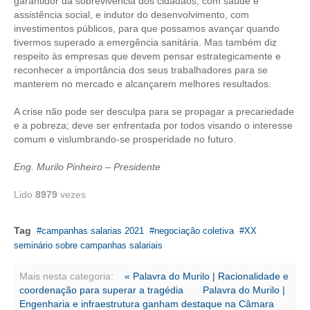
garantidor da sobrevivência dos cidadãos, com saúde e
assistência social, e indutor do desenvolvimento, com
CONTATO
investimentos públicos, para que possamos avançar quando
tivermos superado a emergência sanitária. Mas também diz
CURSOS
respeito às empresas que devem pensar estrategicamente e
reconhecer a importância dos seus trabalhadores para se
manterem no mercado e alcançarem melhores resultados.
ENGENHEIRO EMPREENDEDOR
A crise não pode ser desculpa para se propagar a precariedade
SEESP EDUCAÇÃO
e a pobreza; deve ser enfrentada por todos visando o interesse
comum e vislumbrando-se prosperidade no futuro.
PLATAFORMAS GRATUITAS
Eng. Murilo Pinheiro – Presidente
BENEFÍCIOS
Lido
8979
vezes
APOSENTADORIA
CONVÊNIOS
Tag
campanhas salarias 2021
negociação coletiva
XX
seminário sobre campanhas salariais
PLANO DE SAÚDE
Mais nesta categoria:
« Palavra do Murilo | Racionalidade e
SEESPPREV
coordenação para superar a tragédia
Palavra do Murilo |
Engenharia e infraestrutura ganham destaque na Câmara