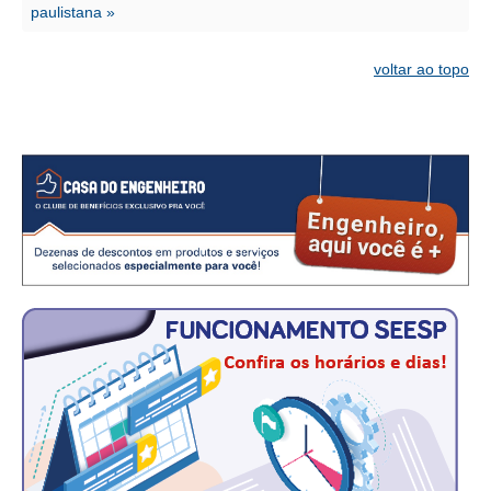
CONSÓRCIOS
paulistana »
CAMPANHAS SALARIAIS
voltar ao topo
COMUNICAÇÃO
PALAVRA DO MURILO
NOTÍCIAS
CONTEÚDO ESPECIAL
JORNAL DO ENGENHEIRO
AGENDA
SEESP NOTÍCIAS
NOTÍCIAS NO WHATSAPP
FOTOS