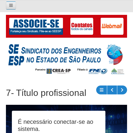
Pesquisar...
O SINDICATO
APRESENTAÇÃO
PALAVRA DO PRESIDENTE
DIRETORIA
DIRETORIA
7- Título profissional
LIVRO GESTÃO 2026-2029
SUBSEDES SINDICAIS
GALERIA EX-PRESIDENTES
É necessário conectar-se ao
sistema.
ORGANOGRAMA