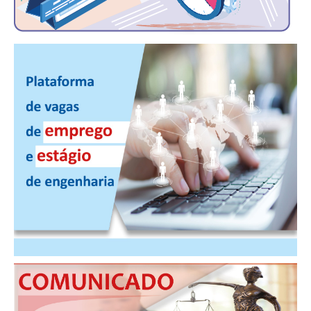
CONTRIBUIÇÕES
CONTRIBUIÇÃO ASSISTENCIAL
CONTRIBUIÇÃO ASSOCIATIVA OU ANUIDADE DE SÓCIO
CONTRIBUIÇÃO SINDICAL URBANA
REVISÃO DE APOSENTADORIA
FGTS EXPURGOS
FGTS CORREÇÃO
LEGISLAÇÃO
LEI 4.950-A/1966 – PISO SALARIAL
LEI 5.194/1966 – REGULAMENTAÇÃO DA PROFISSÃO
LEI 6.496/1977 – ART