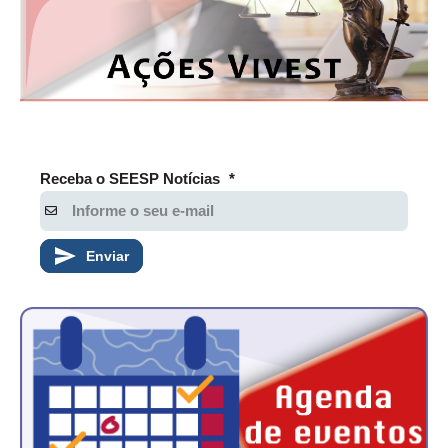
RES 1.002/2002 – CÓDIGO DE ÉTICA
HOMOLOGAÇÕES
PISO SALARIAL
FIQUE POR DENTRO
Receba o SEESP Notícias
*
OPORTUNIDADES
APRESENTAÇÃO
Enviar
EMPREGO E ESTÁGIO
CARREIRA
AUTÔNOMOS E SERVIÇOS
NEWSLETTER
GUIA DAS ENGENHARIAS