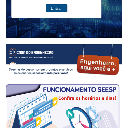
Entrar
CRESCE BRASIL
CONSELHO TECNOLÓGICO
HISTÓRICO E ATUAÇÃO
COMPOSIÇÃO
CONSELHOS ASSESSORES
PERSONALIDADES DA TECNOLOGIA
NÚCLEO DA MULHER ENGENHEIRA
TRANSPARÊNCIA
JURÍDICO
CONSULTORIA
ACORDOS, CONVENÇÕES E DISSÍDIOS