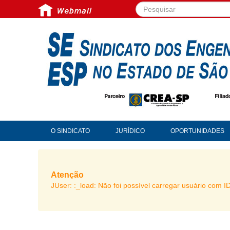
Pesquisar...
O SINDICATO
JURÍDICO
OPORTUNIDADES
Atenção
JUser: :_load: Não foi possível carregar usuário com I