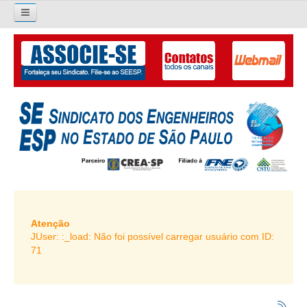
×
Pesquisar...
O SINDICATO
APRESENTAÇÃO
PALAVRA DO PRESIDENTE
DIRETORIA
DIRETORIA
LIVRO GESTÃO 2026-2029
Atenção
JUser: :_load: Não foi possível carregar usuário com ID:
SUBSEDES SINDICAIS
71
GALERIA EX-PRESIDENTES
ORGANOGRAMA