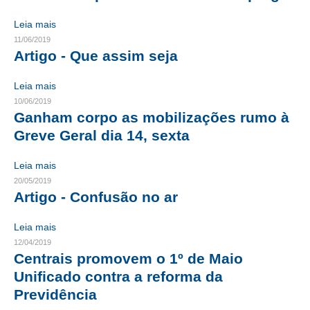
Leia mais
RES 1.002/2002 – CÓDIGO DE ÉTICA
11/06/2019
Artigo - Que assim seja
HOMOLOGAÇÕES
PISO SALARIAL
Leia mais
10/06/2019
FIQUE POR DENTRO
Ganham corpo as mobilizações rumo à
Greve Geral dia 14, sexta
OPORTUNIDADES
Leia mais
APRESENTAÇÃO
20/05/2019
Artigo - Confusão no ar
EMPREGO E ESTÁGIO
CARREIRA
Leia mais
12/04/2019
AUTÔNOMOS E SERVIÇOS
Centrais promovem o 1º de Maio
Unificado contra a reforma da
NEWSLETTER
Previdência
GUIA DAS ENGENHARIAS