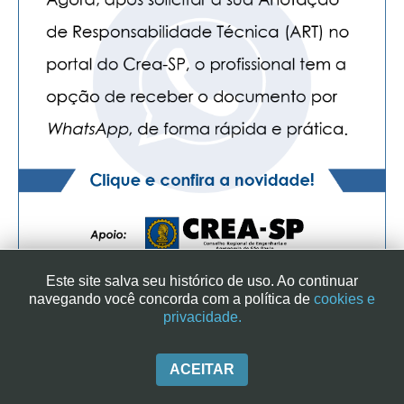
Este site salva seu histórico de uso. Ao continuar
navegando você concorda com a política de
cookies e
privacidade.
SINDICATO DOS ENGENHEIROS NO ESTADO DE SÃO PAULO
| RUA GENEBRA, 25 - CEP 01316-901 - SÃO PAULO/SP - BRASIL
|+ 55 (11) 3113-2600
ACEITAR