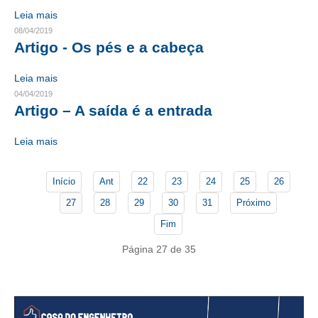
Leia mais
CONTATO
08/04/2019
Artigo - Os pés e a cabeça
CURSOS
Leia mais
ENGENHEIRO EMPREENDEDOR
04/04/2019
Artigo – A saída é a entrada
SEESP EDUCAÇÃO
Leia mais
PLATAFORMAS GRATUITAS
BENEFÍCIOS
Início
Ant
22
23
24
25
26
APOSENTADORIA
27
28
29
30
31
Próximo
Fim
CONVÊNIOS
Página 27 de 35
PLANO DE SAÚDE
SEESPPREV