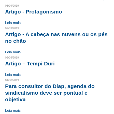
03/09/2019
CRESCE BRASIL
Artigo - Protagonismo
CONSELHO TECNOLÓGICO
Leia mais
02/09/2019
HISTÓRICO E ATUAÇÃO
Artigo - A cabeça nas nuvens ou os pés
no chão
COMPOSIÇÃO
CONSELHOS ASSESSORES
Leia mais
06/08/2019
PERSONALIDADES DA TECNOLOGIA
Artigo – Tempi Duri
NÚCLEO DA MULHER ENGENHEIRA
Leia mais
01/08/2019
TRANSPARÊNCIA
Para consultor do Diap, agenda do
sindicalismo deve ser pontual e
JURÍDICO
objetiva
CONSULTORIA
Leia mais
ACORDOS, CONVENÇÕES E DISSÍDIOS