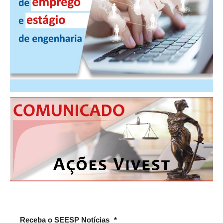
PUBLICAÇÕES
PUBLICIDADE
MANUAL DE REDAÇÃO
RELEASES
CONTATO
CADASTRO
ASSOCIE-SE
ATUALIZAÇÃO CADASTRAL
NÚCLEO JOVEM
Receba o SEESP Notícias
*