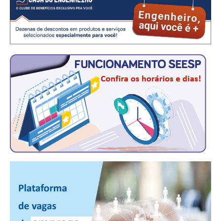
CONSÓRCIOS
CAMPANHAS SALARIAIS
COMUNICAÇÃO
PALAVRA DO MURILO
NOTÍCIAS
CONTEÚDO ESPECIAL
JORNAL DO ENGENHEIRO
AGENDA
SEESP NOTÍCIAS
NOTÍCIAS NO WHATSAPP
FOTOS