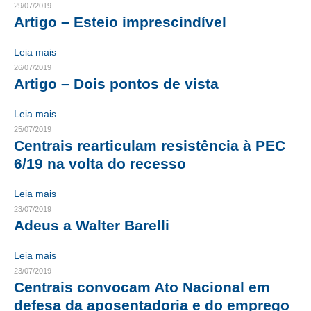
29/07/2019
Artigo – Esteio imprescindível
CONTRIBUIÇÕES
Leia mais
CONTRIBUIÇÃO ASSISTENCIAL
26/07/2019
Artigo – Dois pontos de vista
CONTRIBUIÇÃO ASSOCIATIVA OU ANUIDADE DE SÓCIO
CONTRIBUIÇÃO SINDICAL URBANA
Leia mais
25/07/2019
REVISÃO DE APOSENTADORIA
Centrais rearticulam resistência à PEC
6/19 na volta do recesso
FGTS EXPURGOS
Leia mais
FGTS CORREÇÃO
23/07/2019
Adeus a Walter Barelli
LEGISLAÇÃO
LEI 4.950-A/1966 – PISO SALARIAL
Leia mais
23/07/2019
LEI 5.194/1966 – REGULAMENTAÇÃO DA PROFISSÃO
Centrais convocam Ato Nacional em
defesa da aposentadoria e do emprego
LEI 6.496/1977 – ART