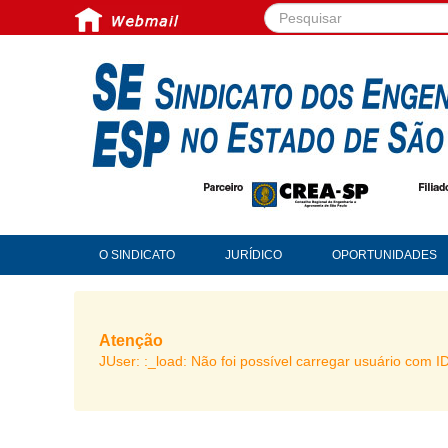
Pesquisar...
O SINDICATO
JURÍDICO
OPORTUNIDADES
Atenção
JUser: :_load: Não foi possível carregar usuário com I