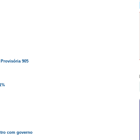
Provisória 905
01%
ntro com governo