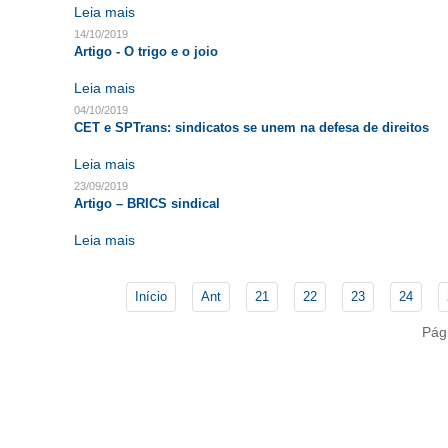
Leia mais
14/10/2019
Artigo - O trigo e o joio
Leia mais
04/10/2019
CET e SPTrans: sindicatos se unem na defesa de direitos
Leia mais
23/09/2019
Artigo – BRICS sindical
Leia mais
Início
Ant
21
22
23
24
Pág