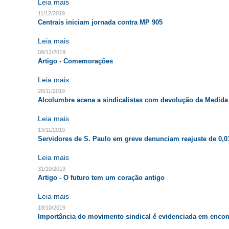
Leia mais
11/12/2019
Centrais iniciam jornada contra MP 905
Leia mais
09/12/2019
Artigo - Comemorações
Leia mais
28/11/2019
Alcolumbre acena a sindicalistas com devolução da Medida 
Leia mais
13/11/2019
Servidores de S. Paulo em greve denunciam reajuste de 0,
Leia mais
31/10/2019
Artigo - O futuro tem um coração antigo
Leia mais
18/10/2019
Importância do movimento sindical é evidenciada em enco