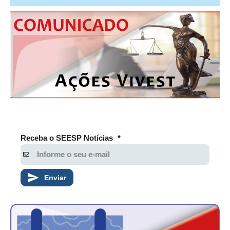
PUBLICAÇÕES
PUBLICIDADE
MANUAL DE REDAÇÃO
RELEASES
CONTATO
CADASTRO
ASSOCIE-SE
Receba o SEESP Notícias
*
ATUALIZAÇÃO CADASTRAL
NÚCLEO JOVEM
Enviar