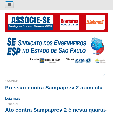
Pesquisar...
O SINDICATO
APRESENTAÇÃO
PALAVRA DO PRESIDENTE
DIRETORIA
DIRETORIA
LIVRO GESTÃO 2026-2029
14/10/2021
Pressão contra Sampaprev 2 aumenta
SUBSEDES SINDICAIS
Leia mais
GALERIA EX-PRESIDENTES
11/10/2021
Ato contra Sampaprev 2 é nesta quarta-
ORGANOGRAMA