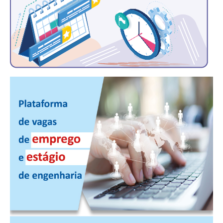
CONSÓRCIOS
CAMPANHAS SALARIAIS
COMUNICAÇÃO
PALAVRA DO MURILO
NOTÍCIAS
CONTEÚDO ESPECIAL
JORNAL DO ENGENHEIRO
AGENDA
SEESP NOTÍCIAS
NOTÍCIAS NO WHATSAPP
FOTOS