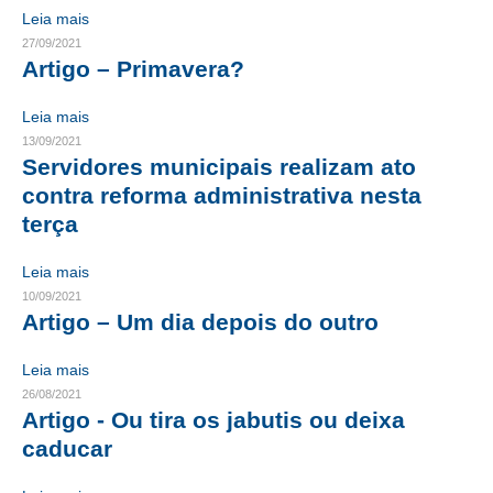
Leia mais
CONTRIBUIÇÕES
27/09/2021
Artigo – Primavera?
CONTRIBUIÇÃO ASSISTENCIAL
Leia mais
CONTRIBUIÇÃO ASSOCIATIVA OU ANUIDADE DE SÓCIO
13/09/2021
Servidores municipais realizam ato
CONTRIBUIÇÃO SINDICAL URBANA
contra reforma administrativa nesta
REVISÃO DE APOSENTADORIA
terça
FGTS EXPURGOS
Leia mais
10/09/2021
FGTS CORREÇÃO
Artigo – Um dia depois do outro
LEGISLAÇÃO
Leia mais
26/08/2021
LEI 4.950-A/1966 – PISO SALARIAL
Artigo - Ou tira os jabutis ou deixa
caducar
LEI 5.194/1966 – REGULAMENTAÇÃO DA PROFISSÃO
LEI 6.496/1977 – ART