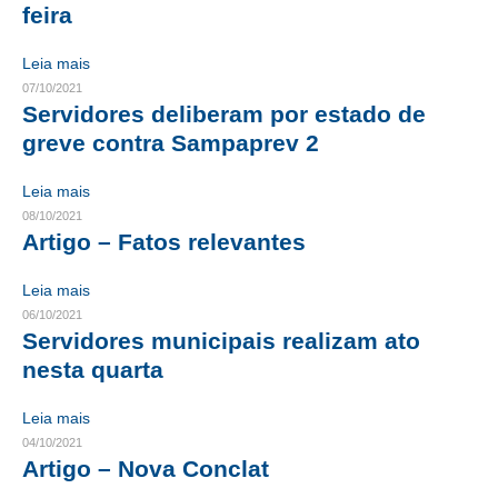
feira
CRESCE BRASIL
Leia mais
CONSELHO TECNOLÓGICO
07/10/2021
Servidores deliberam por estado de
HISTÓRICO E ATUAÇÃO
greve contra Sampaprev 2
COMPOSIÇÃO
Leia mais
08/10/2021
CONSELHOS ASSESSORES
Artigo – Fatos relevantes
PERSONALIDADES DA TECNOLOGIA
Leia mais
NÚCLEO DA MULHER ENGENHEIRA
06/10/2021
Servidores municipais realizam ato
TRANSPARÊNCIA
nesta quarta
JURÍDICO
Leia mais
04/10/2021
CONSULTORIA
Artigo – Nova Conclat
ACORDOS, CONVENÇÕES E DISSÍDIOS