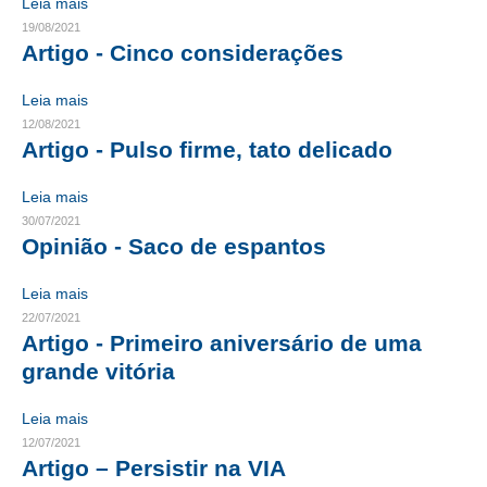
Leia mais
19/08/2021
RES 1.002/2002 – CÓDIGO DE ÉTICA
Artigo - Cinco considerações
HOMOLOGAÇÕES
Leia mais
12/08/2021
PISO SALARIAL
Artigo - Pulso firme, tato delicado
FIQUE POR DENTRO
Leia mais
OPORTUNIDADES
30/07/2021
Opinião - Saco de espantos
APRESENTAÇÃO
Leia mais
EMPREGO E ESTÁGIO
22/07/2021
Artigo - Primeiro aniversário de uma
CARREIRA
grande vitória
AUTÔNOMOS E SERVIÇOS
Leia mais
NEWSLETTER
12/07/2021
Artigo – Persistir na VIA
GUIA DAS ENGENHARIAS