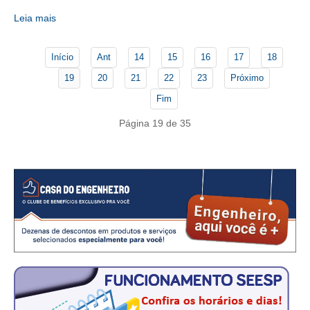
Leia mais
CONTATO
CURSOS
Início
Ant
14
15
16
17
18
19
20
21
22
23
Próximo
ENGENHEIRO EMPREENDEDOR
Fim
SEESP EDUCAÇÃO
Página 19 de 35
PLATAFORMAS GRATUITAS
BENEFÍCIOS
APOSENTADORIA
CONVÊNIOS
PLANO DE SAÚDE
SEESPPREV