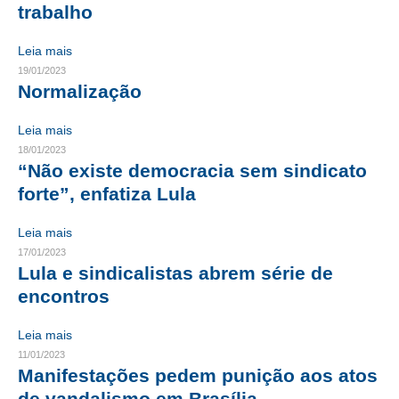
trabalho
CRESCE BRASIL
Leia mais
CONSELHO TECNOLÓGICO
19/01/2023
Normalização
HISTÓRICO E ATUAÇÃO
Leia mais
COMPOSIÇÃO
18/01/2023
“Não existe democracia sem sindicato
CONSELHOS ASSESSORES
forte”, enfatiza Lula
PERSONALIDADES DA TECNOLOGIA
Leia mais
NÚCLEO DA MULHER ENGENHEIRA
17/01/2023
Lula e sindicalistas abrem série de
TRANSPARÊNCIA
encontros
JURÍDICO
Leia mais
11/01/2023
CONSULTORIA
Manifestações pedem punição aos atos
ACORDOS, CONVENÇÕES E DISSÍDIOS
de vandalismo em Brasília