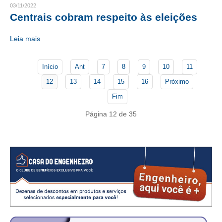
03/11/2022
Centrais cobram respeito às eleições
CONTATO
Leia mais
CURSOS
ENGENHEIRO EMPREENDEDOR
Início
Ant
7
8
9
10
11
SEESP EDUCAÇÃO
12
13
14
15
16
Próximo
Fim
PLATAFORMAS GRATUITAS
Página 12 de 35
BENEFÍCIOS
APOSENTADORIA
CONVÊNIOS
PLANO DE SAÚDE
SEESPPREV