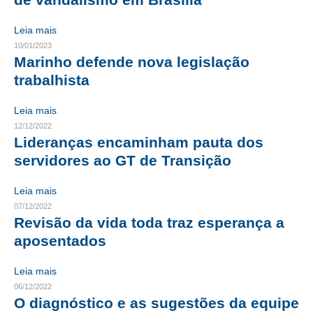
CONTRIBUIÇÕES
Leia mais
10/01/2023
CONTRIBUIÇÃO ASSISTENCIAL
Marinho defende nova legislação
trabalhista
CONTRIBUIÇÃO ASSOCIATIVA OU ANUIDADE DE SÓCIO
Leia mais
CONTRIBUIÇÃO SINDICAL URBANA
12/12/2022
REVISÃO DE APOSENTADORIA
Lideranças encaminham pauta dos
servidores ao GT de Transição
FGTS EXPURGOS
Leia mais
FGTS CORREÇÃO
07/12/2022
Revisão da vida toda traz esperança a
LEGISLAÇÃO
aposentados
LEI 4.950-A/1966 – PISO SALARIAL
Leia mais
LEI 5.194/1966 – REGULAMENTAÇÃO DA PROFISSÃO
06/12/2022
O diagnóstico e as sugestões da equipe
LEI 6.496/1977 – ART