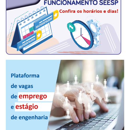
CONSÓRCIOS
CAMPANHAS SALARIAIS
COMUNICAÇÃO
PALAVRA DO MURILO
NOTÍCIAS
CONTEÚDO ESPECIAL
JORNAL DO ENGENHEIRO
AGENDA
SEESP NOTÍCIAS
NOTÍCIAS NO WHATSAPP
FOTOS