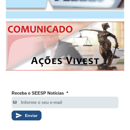
PUBLICAÇÕES
PUBLICIDADE
MANUAL DE REDAÇÃO
RELEASES
CONTATO
CADASTRO
ASSOCIE-SE
ATUALIZAÇÃO CADASTRAL
Receba o SEESP Notícias
*
NÚCLEO JOVEM
Enviar