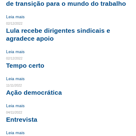
de transição para o mundo do trabalho
RES 1.002/2002 – CÓDIGO DE ÉTICA
Leia mais
02/12/2022
HOMOLOGAÇÕES
Lula recebe dirigentes sindicais e
PISO SALARIAL
agradece apoio
FIQUE POR DENTRO
Leia mais
02/12/2022
OPORTUNIDADES
Tempo certo
APRESENTAÇÃO
Leia mais
11/11/2022
EMPREGO E ESTÁGIO
Ação democrática
CARREIRA
Leia mais
AUTÔNOMOS E SERVIÇOS
04/11/2022
Entrevista
NEWSLETTER
Leia mais
GUIA DAS ENGENHARIAS