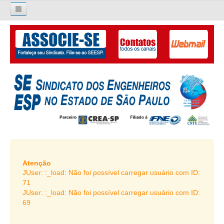
×
Pesquisar...
O SINDICATO
APRESENTAÇÃO
PALAVRA DO PRESIDENTE
DIRETORIA
DIRETORIA
LIVRO GESTÃO 2026-2029
Atenção
JUser: :_load: Não foi possível carregar usuário com ID:
SUBSEDES SINDICAIS
71
JUser: :_load: Não foi possível carregar usuário com ID:
GALERIA EX-PRESIDENTES
69
ORGANOGRAMA