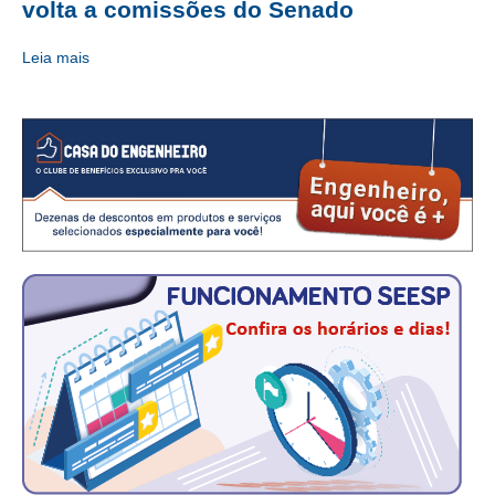
volta a comissões do Senado
CONTRIBUIÇÕES
Leia mais
CONTRIBUIÇÃO ASSISTENCIAL
CONTRIBUIÇÃO ASSOCIATIVA OU ANUIDADE DE SÓCIO
CONTRIBUIÇÃO SINDICAL URBANA
REVISÃO DE APOSENTADORIA
FGTS EXPURGOS
FGTS CORREÇÃO
LEGISLAÇÃO
LEI 4.950-A/1966 – PISO SALARIAL
LEI 5.194/1966 – REGULAMENTAÇÃO DA PROFISSÃO
LEI 6.496/1977 – ART