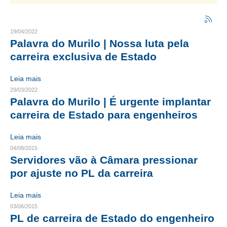
CRESCE BRASIL
19/04/2022
CONSELHO TECNOLÓGICO
Palavra do Murilo | Nossa luta pela
carreira exclusiva de Estado
HISTÓRICO E ATUAÇÃO
Leia mais
COMPOSIÇÃO
29/03/2022
Palavra do Murilo | É urgente implantar
CONSELHOS ASSESSORES
carreira de Estado para engenheiros
PERSONALIDADES DA TECNOLOGIA
Leia mais
NÚCLEO DA MULHER ENGENHEIRA
04/08/2015
Servidores vão à Câmara pressionar
TRANSPARÊNCIA
por ajuste no PL da carreira
JURÍDICO
Leia mais
CONSULTORIA
03/06/2015
PL de carreira de Estado do engenheiro
ACORDOS, CONVENÇÕES E DISSÍDIOS