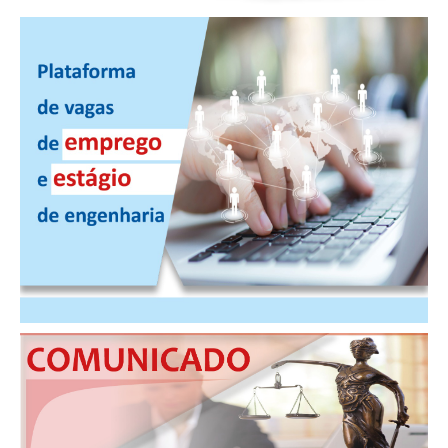
RES 1.002/2002 – CÓDIGO DE ÉTICA
HOMOLOGAÇÕES
PISO SALARIAL
FIQUE POR DENTRO
OPORTUNIDADES
APRESENTAÇÃO
EMPREGO E ESTÁGIO
CARREIRA
AUTÔNOMOS E SERVIÇOS
NEWSLETTER
GUIA DAS ENGENHARIAS