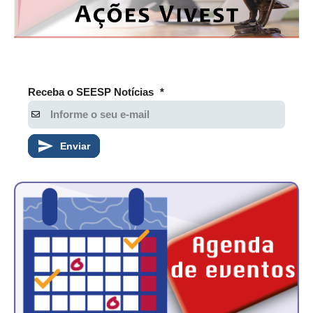
CONTATO
CURSOS
ENGENHEIRO EMPREENDEDOR
Receba o SEESP Notícias
*
SEESP EDUCAÇÃO
PLATAFORMAS GRATUITAS
Enviar
BENEFÍCIOS
APOSENTADORIA
CONVÊNIOS
PLANO DE SAÚDE
SEESPPREV