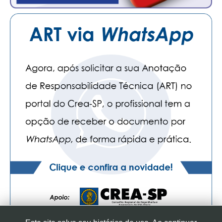
CONSÓRCIOS
CAMPANHAS SALARIAIS
COMUNICAÇÃO
PALAVRA DO MURILO
NOTÍCIAS
CONTEÚDO ESPECIAL
JORNAL DO ENGENHEIRO
AGENDA
SEESP NOTÍCIAS
NOTÍCIAS NO WHATSAPP
FOTOS