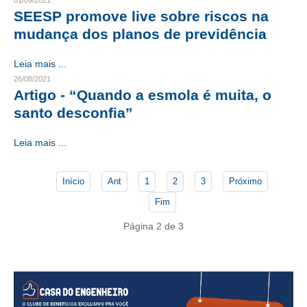
01/09/2021
SEESP promove live sobre riscos na
CONTATO
mudança dos planos de previdência
CURSOS
Leia mais ...
26/08/2021
ENGENHEIRO EMPREENDEDOR
Artigo - “Quando a esmola é muita, o
santo desconfia”
SEESP EDUCAÇÃO
PLATAFORMAS GRATUITAS
Leia mais ...
BENEFÍCIOS
Início
Ant
1
2
3
Próximo
APOSENTADORIA
Fim
CONVÊNIOS
Página 2 de 3
PLANO DE SAÚDE
SEESPPREV