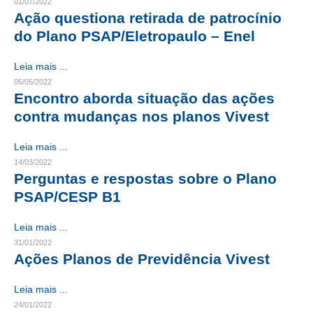
01/07/2022
Ação questiona retirada de patrocínio
CONTRIBUIÇÕES
do Plano PSAP/Eletropaulo – Enel
CONTRIBUIÇÃO ASSISTENCIAL
Leia mais ...
CONTRIBUIÇÃO ASSOCIATIVA OU ANUIDADE DE SÓCIO
06/05/2022
Encontro aborda situação das ações
CONTRIBUIÇÃO SINDICAL URBANA
contra mudanças nos planos Vivest
REVISÃO DE APOSENTADORIA
Leia mais ...
14/03/2022
FGTS EXPURGOS
Perguntas e respostas sobre o Plano
PSAP/CESP B1
FGTS CORREÇÃO
LEGISLAÇÃO
Leia mais ...
31/01/2022
LEI 4.950-A/1966 – PISO SALARIAL
Ações Planos de Previdência Vivest
LEI 5.194/1966 – REGULAMENTAÇÃO DA PROFISSÃO
Leia mais ...
24/01/2022
LEI 6.496/1977 – ART