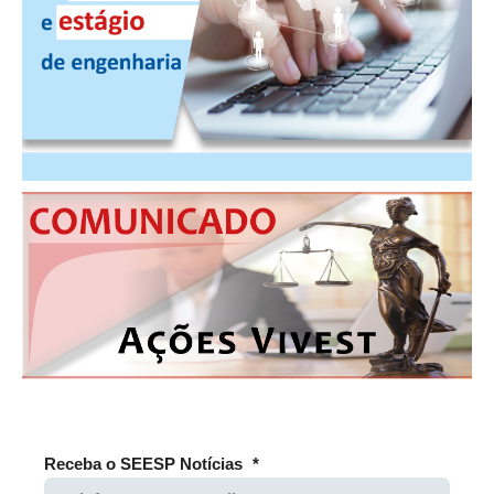
PUBLICAÇÕES
PUBLICIDADE
MANUAL DE REDAÇÃO
RELEASES
CONTATO
CADASTRO
ASSOCIE-SE
ATUALIZAÇÃO CADASTRAL
NÚCLEO JOVEM
Receba o SEESP Notícias
*