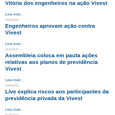
Vitória dos engenheiros na ação Vivest
RES 1.002/2002 – CÓDIGO DE ÉTICA
Leia mais ...
04/01/2022
HOMOLOGAÇÕES
Engenheiros aprovam ação contra
PISO SALARIAL
Vivest
FIQUE POR DENTRO
Leia mais ...
26/11/2021
OPORTUNIDADES
Assembleia coloca em pauta ações
relativas aos planos de previdência
APRESENTAÇÃO
Vivest
EMPREGO E ESTÁGIO
Leia mais ...
CARREIRA
03/09/2021
Live explica riscos aos participantes da
AUTÔNOMOS E SERVIÇOS
previdência privada da Vivest
NEWSLETTER
Leia mais ...
GUIA DAS ENGENHARIAS