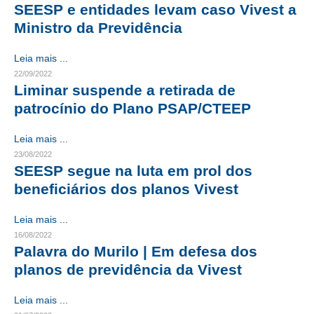
SEESP e entidades levam caso Vivest a
CRESCE BRASIL
Ministro da Previdência
CONSELHO TECNOLÓGICO
Leia mais ...
22/09/2022
HISTÓRICO E ATUAÇÃO
Liminar suspende a retirada de
patrocínio do Plano PSAP/CTEEP
COMPOSIÇÃO
Leia mais ...
CONSELHOS ASSESSORES
23/08/2022
PERSONALIDADES DA TECNOLOGIA
SEESP segue na luta em prol dos
beneficiários dos planos Vivest
NÚCLEO DA MULHER ENGENHEIRA
Leia mais ...
TRANSPARÊNCIA
16/08/2022
Palavra do Murilo | Em defesa dos
JURÍDICO
planos de previdência da Vivest
CONSULTORIA
Leia mais ...
ACORDOS, CONVENÇÕES E DISSÍDIOS