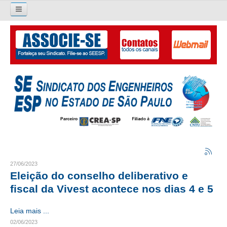
Pesquisar...
O SINDICATO
APRESENTAÇÃO
PALAVRA DO PRESIDENTE
DIRETORIA
DIRETORIA
LIVRO GESTÃO 2026-2029
27/06/2023
Eleição do conselho deliberativo e
SUBSEDES SINDICAIS
fiscal da Vivest acontece nos dias 4 e 5
GALERIA EX-PRESIDENTES
Leia mais ...
02/06/2023
ORGANOGRAMA