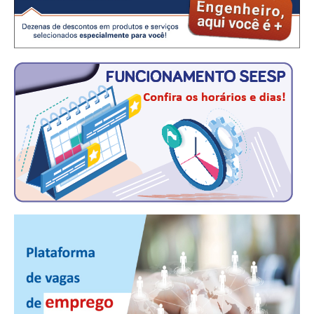
CONSÓRCIOS
CAMPANHAS SALARIAIS
COMUNICAÇÃO
PALAVRA DO MURILO
NOTÍCIAS
CONTEÚDO ESPECIAL
JORNAL DO ENGENHEIRO
AGENDA
SEESP NOTÍCIAS
NOTÍCIAS NO WHATSAPP
FOTOS