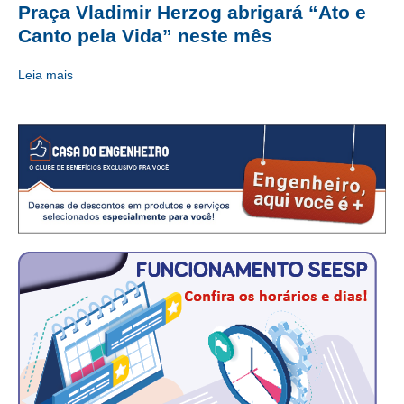
Praça Vladimir Herzog abrigará “Ato e
CRESCE BRASIL
Canto pela Vida” neste mês
CONSELHO TECNOLÓGICO
Leia mais
HISTÓRICO E ATUAÇÃO
COMPOSIÇÃO
CONSELHOS ASSESSORES
PERSONALIDADES DA TECNOLOGIA
NÚCLEO DA MULHER ENGENHEIRA
TRANSPARÊNCIA
JURÍDICO
CONSULTORIA
ACORDOS, CONVENÇÕES E DISSÍDIOS