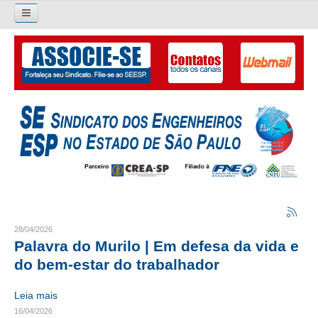
Pesquisar...
O SINDICATO
APRESENTAÇÃO
PALAVRA DO PRESIDENTE
DIRETORIA
DIRETORIA
LIVRO GESTÃO 2026-2029
28/04/2026
Palavra do Murilo | Em defesa da vida e
SUBSEDES SINDICAIS
do bem-estar do trabalhador
GALERIA EX-PRESIDENTES
Leia mais
16/04/2026
ORGANOGRAMA