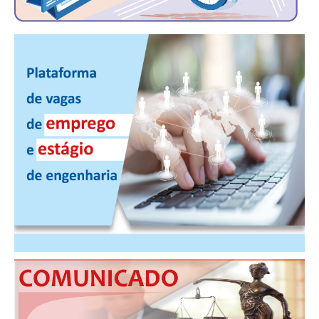
CONTRIBUIÇÕES
CONTRIBUIÇÃO ASSISTENCIAL
CONTRIBUIÇÃO ASSOCIATIVA OU ANUIDADE DE SÓCIO
CONTRIBUIÇÃO SINDICAL URBANA
REVISÃO DE APOSENTADORIA
FGTS EXPURGOS
FGTS CORREÇÃO
LEGISLAÇÃO
LEI 4.950-A/1966 – PISO SALARIAL
LEI 5.194/1966 – REGULAMENTAÇÃO DA PROFISSÃO
LEI 6.496/1977 – ART