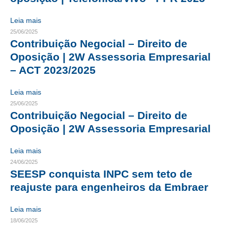
RES 1.002/2002 – CÓDIGO DE ÉTICA
Leia mais
25/06/2025
HOMOLOGAÇÕES
Contribuição Negocial – Direito de
Oposição | 2W Assessoria Empresarial
PISO SALARIAL
– ACT 2023/2025
FIQUE POR DENTRO
Leia mais
OPORTUNIDADES
25/06/2025
Contribuição Negocial – Direito de
APRESENTAÇÃO
Oposição | 2W Assessoria Empresarial
EMPREGO E ESTÁGIO
Leia mais
24/06/2025
CARREIRA
SEESP conquista INPC sem teto de
reajuste para engenheiros da Embraer
AUTÔNOMOS E SERVIÇOS
NEWSLETTER
Leia mais
18/06/2025
GUIA DAS ENGENHARIAS