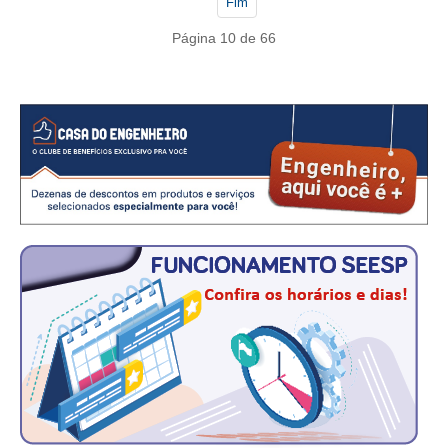
CONSÓRCIOS
Fim
Página 10 de 66
CAMPANHAS SALARIAIS
COMUNICAÇÃO
PALAVRA DO MURILO
NOTÍCIAS
CONTEÚDO ESPECIAL
JORNAL DO ENGENHEIRO
AGENDA
SEESP NOTÍCIAS
NOTÍCIAS NO WHATSAPP
FOTOS