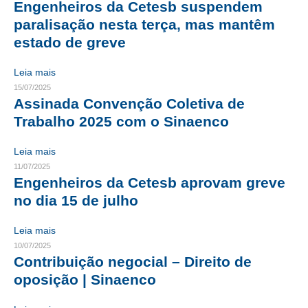
Engenheiros da Cetesb suspendem
paralisação nesta terça, mas mantêm
CRESCE BRASIL
estado de greve
CONSELHO TECNOLÓGICO
Leia mais
HISTÓRICO E ATUAÇÃO
15/07/2025
Assinada Convenção Coletiva de
COMPOSIÇÃO
Trabalho 2025 com o Sinaenco
CONSELHOS ASSESSORES
Leia mais
PERSONALIDADES DA TECNOLOGIA
11/07/2025
Engenheiros da Cetesb aprovam greve
NÚCLEO DA MULHER ENGENHEIRA
no dia 15 de julho
TRANSPARÊNCIA
Leia mais
10/07/2025
JURÍDICO
Contribuição negocial – Direito de
CONSULTORIA
oposição | Sinaenco
ACORDOS, CONVENÇÕES E DISSÍDIOS