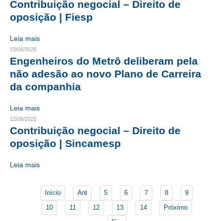
Contribuição negocial – Direito de
oposição | Fiesp
CONTATO
Leia mais
CURSOS
13/06/2025
Engenheiros do Metrô deliberam pela
ENGENHEIRO EMPREENDEDOR
não adesão ao novo Plano de Carreira
SEESP EDUCAÇÃO
da companhia
PLATAFORMAS GRATUITAS
Leia mais
12/06/2025
BENEFÍCIOS
Contribuição negocial – Direito de
APOSENTADORIA
oposição | Sincamesp
CONVÊNIOS
Leia mais
PLANO DE SAÚDE
Início
Ant
5
6
7
8
9
SEESPPREV
10
11
12
13
14
Próximo