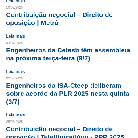
Leia mais
10/07/2025
CONTRIBUIÇÕES
Contribuição negocial – Direito de
oposição | Metrô
CONTRIBUIÇÃO ASSISTENCIAL
Leia mais
CONTRIBUIÇÃO ASSOCIATIVA OU ANUIDADE DE SÓCIO
04/07/2025
CONTRIBUIÇÃO SINDICAL URBANA
Engenheiros da Cetesb têm assembleia
na próxima terça-feira (8/7)
REVISÃO DE APOSENTADORIA
Leia mais
FGTS EXPURGOS
02/07/2025
Engenheiros da ISA-Cteep deliberam
FGTS CORREÇÃO
sobre acordo da PLR 2025 nesta quinta
LEGISLAÇÃO
(3/7)
LEI 4.950-A/1966 – PISO SALARIAL
Leia mais
25/06/2025
LEI 5.194/1966 – REGULAMENTAÇÃO DA PROFISSÃO
Contribuição negocial – Direito de
oposição | Telefônica/Vivo - PPR 2025
LEI 6.496/1977 – ART