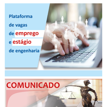
PUBLICAÇÕES
PUBLICIDADE
MANUAL DE REDAÇÃO
RELEASES
CONTATO
CADASTRO
ASSOCIE-SE
ATUALIZAÇÃO CADASTRAL
NÚCLEO JOVEM