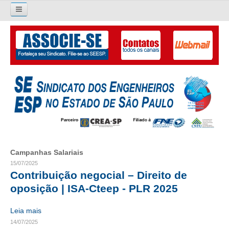
Pesquisar...
O SINDICATO
APRESENTAÇÃO
PALAVRA DO PRESIDENTE
DIRETORIA
DIRETORIA
Campanhas Salariais
LIVRO GESTÃO 2026-2029
15/07/2025
Contribuição negocial – Direito de
SUBSEDES SINDICAIS
oposição | ISA-Cteep - PLR 2025
GALERIA EX-PRESIDENTES
Leia mais
14/07/2025
ORGANOGRAMA