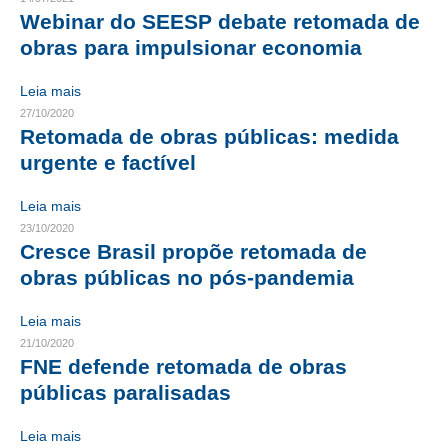
Webinar do SEESP debate retomada de
CRESCE BRASIL
obras para impulsionar economia
CONSELHO TECNOLÓGICO
Leia mais
27/10/2020
HISTÓRICO E ATUAÇÃO
Retomada de obras públicas: medida
COMPOSIÇÃO
urgente e factível
CONSELHOS ASSESSORES
Leia mais
23/10/2020
PERSONALIDADES DA TECNOLOGIA
Cresce Brasil propõe retomada de
obras públicas no pós-pandemia
NÚCLEO DA MULHER ENGENHEIRA
Leia mais
TRANSPARÊNCIA
21/10/2020
JURÍDICO
FNE defende retomada de obras
públicas paralisadas
CONSULTORIA
Leia mais
ACORDOS, CONVENÇÕES E DISSÍDIOS