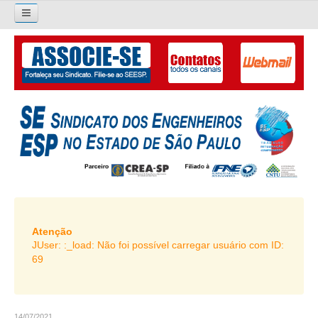
×
Pesquisar...
O SINDICATO
APRESENTAÇÃO
PALAVRA DO PRESIDENTE
DIRETORIA
DIRETORIA
LIVRO GESTÃO 2026-2029
Atenção
JUser: :_load: Não foi possível carregar usuário com ID:
SUBSEDES SINDICAIS
69
GALERIA EX-PRESIDENTES
ORGANOGRAMA
14/07/2021