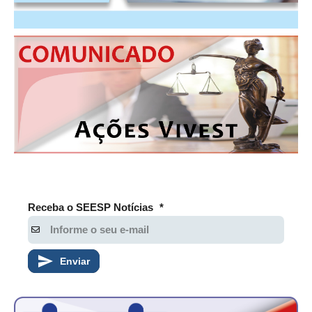
CONTATO
CURSOS
ENGENHEIRO EMPREENDEDOR
SEESP EDUCAÇÃO
PLATAFORMAS GRATUITAS
BENEFÍCIOS
APOSENTADORIA
Receba o SEESP Notícias
*
CONVÊNIOS
PLANO DE SAÚDE
Enviar
SEESPPREV