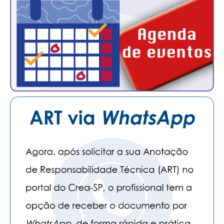
CONSÓRCIOS
CAMPANHAS SALARIAIS
COMUNICAÇÃO
PALAVRA DO MURILO
NOTÍCIAS
CONTEÚDO ESPECIAL
JORNAL DO ENGENHEIRO
AGENDA
SEESP NOTÍCIAS
NOTÍCIAS NO WHATSAPP
FOTOS